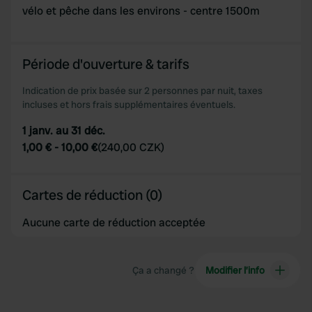
vélo et pêche dans les environs - centre 1500m
provided to them or that they’ve collected from your use
of their services.
Période d'ouverture & tarifs
Indication de prix basée sur 2 personnes par nuit, taxes
incluses et hors frais supplémentaires éventuels.
1 janv. au 31 déc.
1,00 €
-
10,00 €
(
240,00 CZK
)
Cartes de réduction (0)
Aucune carte de réduction acceptée
Ça a changé ?
Modifier l’info