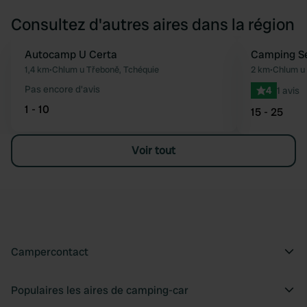
Consultez d'autres aires dans la région
Autocamp U Certa
Camping S
Préféré
1,4 km
•
Chlum u Třeboně, Tchéquie
2 km
•
Chlum u 
Pas encore d'avis
4
1 avis
1 - 10
15 - 25
Voir tout
Campercontact
Populaires les aires de camping-car