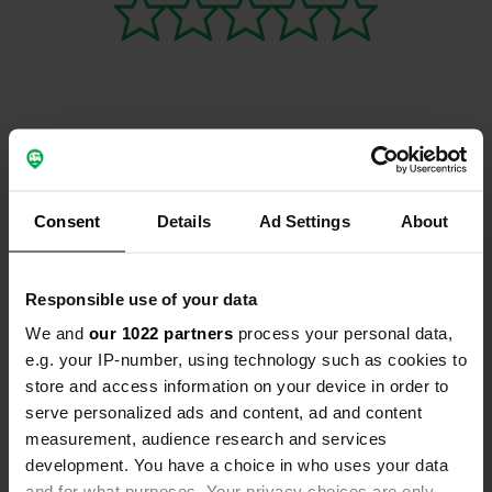
Contact
Consent
Details
Ad Settings
About
Emplacement
Staňkov
Copie
378 06, Staňkov, Tchéquie
Responsible use of your data
Coordonnées
We and
our 1022 partners
process your personal data,
48° 58' 46" N 14° 57' 10" E
e.g. your IP-number, using technology such as cookies to
Copie
store and access information on your device in order to
48.9795267 14.9526982
serve personalized ads and content, ad and content
Copie
measurement, audience research and services
Code du site
development. You have a choice in who uses your data
157490
Copie
and for what purposes. Your privacy choices are only