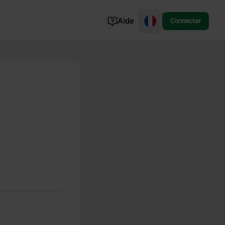
Aide
Connecter
Norvège
Portugal
Danemark
Croatie
Voir tout...