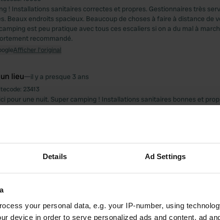
 ! Installations sanitaires correctes et propres. Gestionnaires très serv
. Beaux endroits spacieux. Beaucoup de choses à faire à distance de vé
 camping est peu pratique avec tous ces escaliers si on a du mal à march
 fortement recommandé.
oogle
Afficher l'original
 un lieu
—
il y a presque 3 ans
itecode:
23413
ici pour une nuit. Super camping ! Installations sanitaires bonnes et pro
e qualité supérieure à la moyenne ! Recommandé!
oogle
Afficher l'original
 un lieu
—
il y a environ 3 ans
Details
Ad Settings
itecode:
42014
ici du 28 au 6 pour deux nuits. Grand camping, également pour les per
té aux fauteuils roulants. L'accès à une allocation d'invalidité sans pro
i, mais on peut s'en accommoder. Idre à distance de marche (déambulate
a
rtable pour s'asseoir par mauvais temps. Petit loppis en prime !
ocess your personal data, e.g. your IP-number, using technolog
oogle
Afficher l'original
ur device in order to serve personalized ads and content, ad a