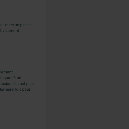
il avec un plaisir
f, vivement
alement
on quad à un
exion el n'est plus
dernière fois pour