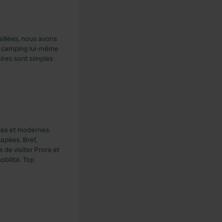
aillées, nous avons
Le camping lui-même
aires sont simples
pres et modernes.
capées. Bref,
 de visiter Prora et
bilité. Top