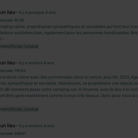
 un lieu
—
il y a presque 4 ans
itecode:
81130
mping calme. propriétaires sympathiques et serviables qui font leur trava
tallations sanitaires bien, également pour les personnes handicapées. Bre
 !
oogle
Afficher l'original
 un lieu
—
il y a environ 4 ans
itecode:
78750
l endroit calme avec des promenades dans la nature. plus tôt, 2021, ég
 très sympathique et serviable. Maintenant, ce propriétaire crie depuis s
0 dB comment poser votre camping-car. A l'inverse, avec le dos à la conn
l doit être garé exactement comme il vous crie dessus. Donc pour nous la 
oogle
Afficher l'original
 un lieu
—
il y a environ 4 ans
itecode:
68607