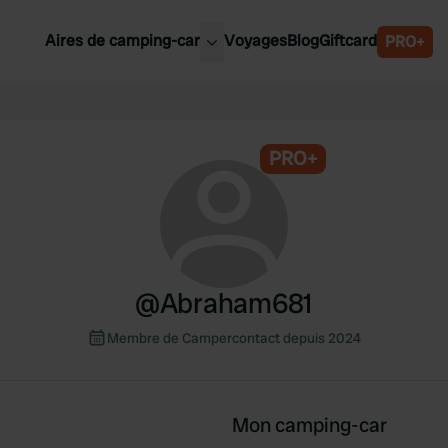
Aires de camping-car
Voyages
Blog
Giftcard
PRO+
leures aires de camping-car
Belgique
Slovénie
PRO+
Autriche
Suède
e
Suisse
@
Abraham681
Membre de Campercontact depuis 2024
Mon camping-car