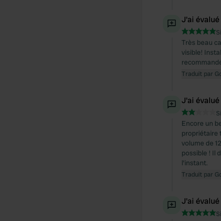
J'ai évalué
S
Très beau ca
visible! Ins
recommandé
Traduit par G
J'ai évalué
S
Encore un be
propriétaire
volume de 12
possible ! I
l'instant.
Traduit par G
J'ai évalué
S