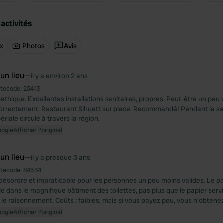
activités
ux
Photos
Avis
 un lieu
—
il y a environ 2 ans
itecode:
23413
thique. Excellentes installations sanitaires, propres. Peut-être un peu vi
orrectement. Restaurant Sihuett sur place. Recommandé! Pendant la sa
ériale circule à travers la région.
oogle
Afficher l'original
 un lieu
—
il y a presque 3 ans
itecode:
84534
ésordre et impraticable pour les personnes un peu moins valides. Le pap
e dans le magnifique bâtiment des toilettes, pas plus que le papier serviet
le raisonnement. Coûts : faibles, mais si vous payez peu, vous n'obtenez
oogle
Afficher l'original