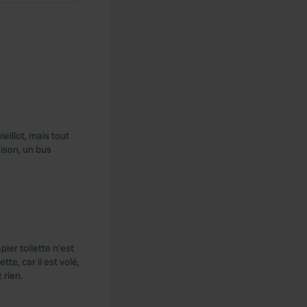
eillot, mais tout
ison, un bus
ier toilette n'est
te, car il est volé,
 rien.