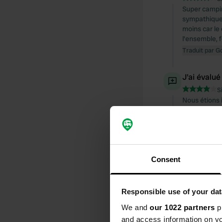
Super camping
sympathiques
moins car le
l’ensemble,
Traduit par G
J'ai évalué
S
Nous étions 
le camping d
Traduit par G
J'ai évalué
Consent
S
Nous étions 
mobiles. Adap
strictes, ou
Responsible use of your dat
Espace confo
We and
our 1022 partners
pr
Traduit par G
and access information on yo