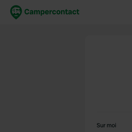
Réservez maintenant
Les meil
France
France
Italie
Italie
Espagne
Espagne
Allemagne
Allemagn
Voir tout...
Pays-Bas
Sur moi