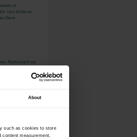
iables et
lo. Une étoile en
er. Dans
pres. Restaurant sur
About
sonnes moins
blème ! Des règles
ur/scooter).
y such as cookies to store
nd content measurement,