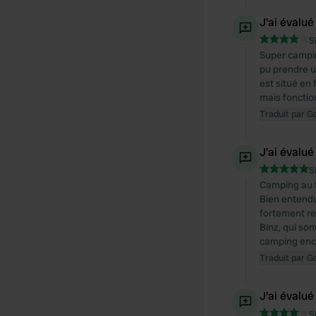
J'ai évalué
S
Super camping
pu prendre u
est situé en 
mais fonctio
Traduit par G
J'ai évalué
S
Camping au t
Bien entendu
fortement re
Binz, qui so
camping enco
Traduit par G
J'ai évalué
S