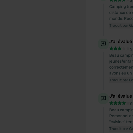
S
Camping très
distance de 
monde. Rec
Traduit par G
J'ai évalué
S
Beau campin
jeunes/enfan
correctement
avons eu un d
Traduit par G
J'ai évalué
S
Beau camping
Personnel am
"cuisine" ten
Traduit par G