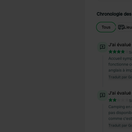
Chronologie des 
Tous
Lie
J'ai évalué
S
Accueil sympa
fonctionne c
anglais à imp
Traduit par G
J'ai évalué
S
Camping en d
pas disponibl
comme c'est 
Traduit par G