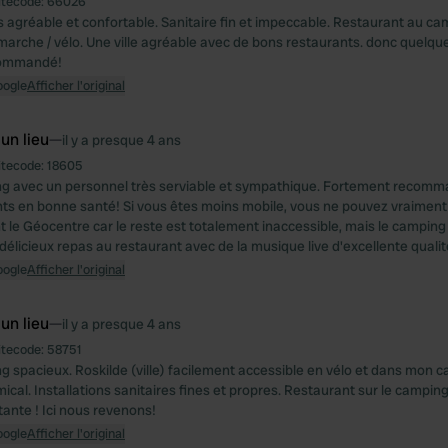
itecode:
66026
 agréable et confortable. Sanitaire fin et impeccable. Restaurant au ca
marche / vélo. Une ville agréable avec de bons restaurants. donc quelque
ommandé!
oogle
Afficher l'original
 un lieu
—
il y a presque 4 ans
itecode:
18605
g avec un personnel très serviable et sympathique. Fortement recomm
ts en bonne santé! Si vous êtes moins mobile, vous ne pouvez vraiment 
 le Géocentre car le reste est totalement inaccessible, mais le camping 
élicieux repas au restaurant avec de la musique live d'excellente qualit
oogle
Afficher l'original
 un lieu
—
il y a presque 4 ans
itecode:
58751
 spacieux. Roskilde (ville) facilement accessible en vélo et dans mon c
ical. Installations sanitaires fines et propres. Restaurant sur le campi
tante ! Ici nous revenons!
oogle
Afficher l'original