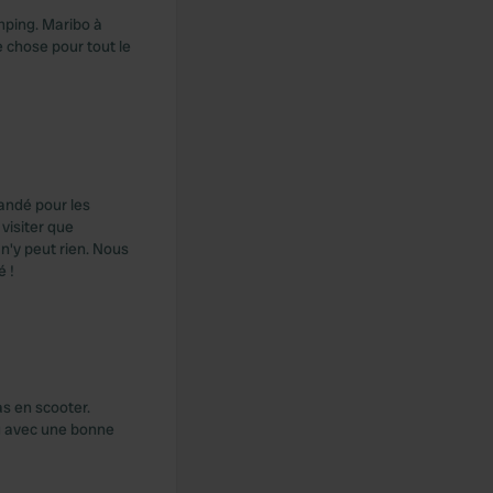
mping. Maribo à
 chose pour tout le
andé pour les
visiter que
n'y peut rien. Nous
é !
as en scooter.
ng avec une bonne