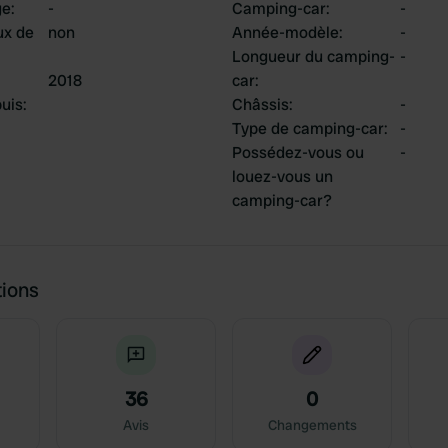
ge
:
-
Camping-car
:
-
ux de
non
Année-modèle
:
-
Longueur du camping-
-
2018
car
:
uis
:
Châssis
:
-
Type de camping-car
:
-
Possédez-vous ou
-
louez-vous un
camping-car?
tions
36
0
Avis
Changements