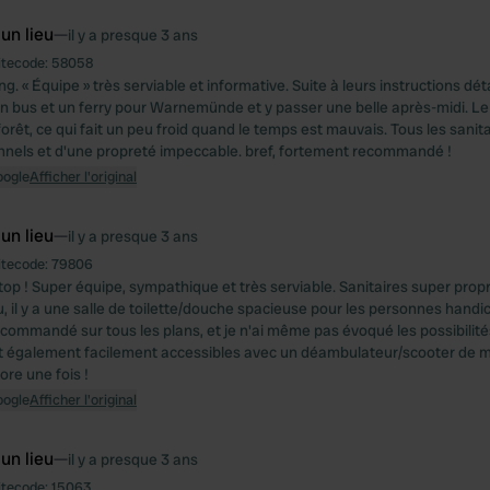
 un lieu
—
il y a presque 3 ans
itecode:
58058
. « Équipe » très serviable et informative. Suite à leurs instructions dét
n bus et un ferry pour Warnemünde et y passer une belle après-midi. 
forêt, ce qui fait un peu froid quand le temps est mauvais. Tous les sanit
nnels et d'une propreté impeccable. bref, fortement recommandé !
oogle
Afficher l'original
 un lieu
—
il y a presque 3 ans
itecode:
79806
op ! Super équipe, sympathique et très serviable. Sanitaires super pro
, il y a une salle de toilette/douche spacieuse pour les personnes handi
commandé sur tous les plans, et je n'ai même pas évoqué les possibilités
nt également facilement accessibles avec un déambulateur/scooter de mo
re une fois !
oogle
Afficher l'original
 un lieu
—
il y a presque 3 ans
itecode:
15063