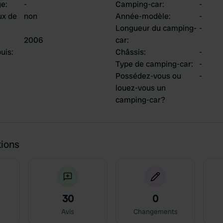
ge
:
-
Camping-car
:
-
ux de
non
Année-modèle
:
-
Longueur du camping-
-
2006
car
:
uis
:
Châssis
:
-
Type de camping-car
:
-
Possédez-vous ou
-
louez-vous un
camping-car?
tions
30
0
Avis
Changements