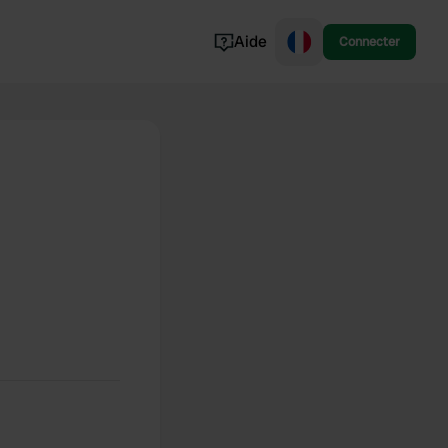
Aide
Connecter
Norvège
Portugal
Danemark
Croatie
Voir tout...