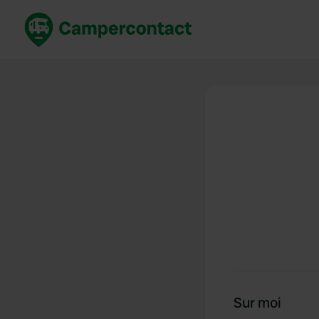
Réservez maintenant
Les meil
France
France
Italie
Italie
Espagne
Espagne
Allemagne
Allemagn
Voir tout...
Pays-Bas
Sur moi