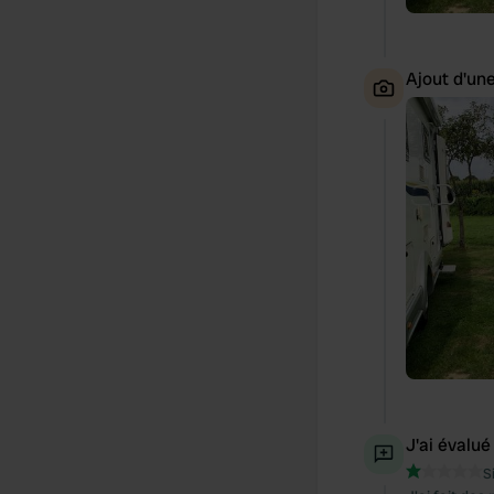
Ajout d'un
J'ai évalué
S