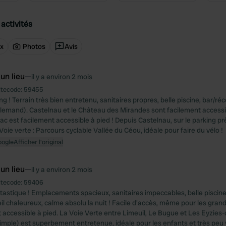
activités
ux
Photos
Avis
 un lieu
—
il y a environ 2 mois
itecode:
59455
 ! Terrain très bien entretenu, sanitaires propres, belle piscine, bar/ré
allemand). Castelnau et le Château des Mirandes sont facilement accessib
 est facilement accessible à pied ! Depuis Castelnau, sur le parking pr
Voie verte : Parcours cyclable Vallée du Céou, idéale pour faire du vélo !
oogle
Afficher l'original
 un lieu
—
il y a environ 2 mois
itecode:
59406
astique ! Emplacements spacieux, sanitaires impeccables, belle piscine
il chaleureux, calme absolu la nuit ! Facile d'accès, même pour les gran
st accessible à pied. La Voie Verte entre Limeuil, Le Bugue et Les Eyzies
simple) est superbement entretenue, idéale pour les enfants et très peu 