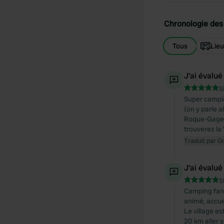
Chronologie des 
Tous
Lie
J'ai évalué
S
Super camping
(on y parle 
Roque-Gageac
trouverez la 
Traduit par G
J'ai évalué
S
Camping fant
animé, accue
Le village e
20 km aller 