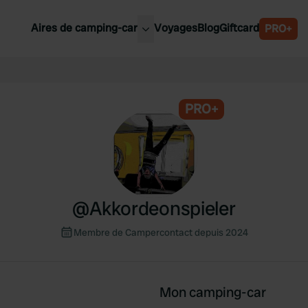
Aires de camping-car
Voyages
Blog
Giftcard
PRO+
leures aires de camping-car
Belgique
Slovénie
PRO+
Autriche
Suède
e
Suisse
@
Akkordeonspieler
Membre de Campercontact depuis 2024
Mon camping-car