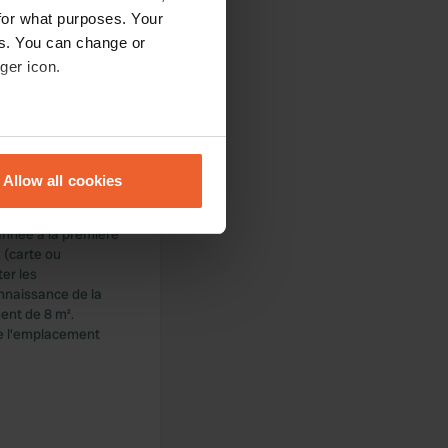
for what purposes. Your
es. You can change or
ger icon.
 Bourgnatelle » !
eral meters
Allow all cookies
ails section
.
année à la première
se our traffic. We also share
 (carte ou
ers who may combine it with
ter les
 services.
nnaissance de la
ent de 8 m².
 de l'emplacement