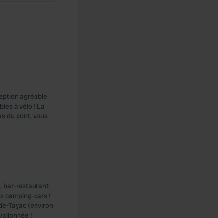
ception agréable
les à vélo ! La
ès du pont, vous
, bar-restaurant
ds camping-cars !
-de-Tayac (environ
vallonnée !