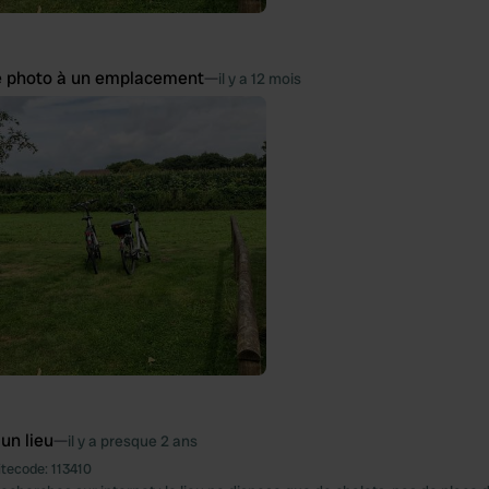
e photo à un emplacement
—
il y a 12 mois
 un lieu
—
il y a presque 2 ans
itecode:
113410