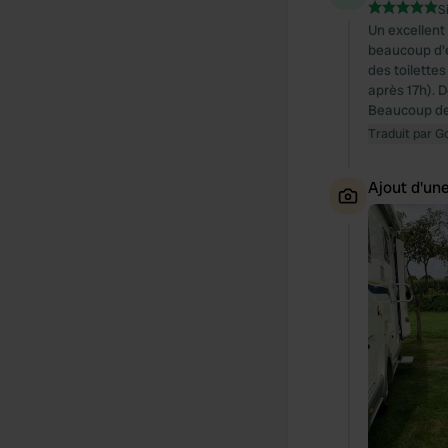
S
Un excellent
beaucoup d'es
des toilette
après 17h). D
Beaucoup de c
Traduit par G
Ajout d'un