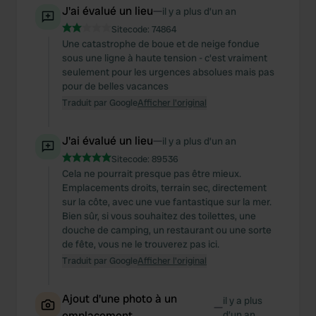
J'ai évalué un lieu
—
il y a plus d’un an
Sitecode:
74864
Une catastrophe de boue et de neige fondue
sous une ligne à haute tension - c'est vraiment
seulement pour les urgences absolues mais pas
pour de belles vacances
Traduit par Google
Afficher l'original
J'ai évalué un lieu
—
il y a plus d’un an
Sitecode:
89536
Cela ne pourrait presque pas être mieux.
Emplacements droits, terrain sec, directement
sur la côte, avec une vue fantastique sur la mer.
Bien sûr, si vous souhaitez des toilettes, une
douche de camping, un restaurant ou une sorte
de fête, vous ne le trouverez pas ici.
Traduit par Google
Afficher l'original
Ajout d'une photo à un
il y a plus
—
emplacement
d’un an