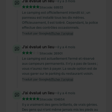
J'ai évalué un lieu
—
il y a 3 mois
Sitecode:
68933
Le camping est officiellement interdit ici ; un
panneau est installé tous les dix mètres.
Officieusement, il est toléré. Cependant, la police
effectue des contrôles occasionnels.
Traduit par Google
Afficher l'original
J'ai évalué un lieu
—
il y a 4 mois
Sitecode:
26901
Le camping est actuellement fermé et réservé
aux campeurs permanents. Il n'y a pas de taxes ;
vous n'aurez rien à payer. La seule option est de
vous garer sur le parking du restaurant voisin.
Traduit par Google
Afficher l'original
J'ai évalué un lieu
—
il y a 4 mois
Sitecode:
104654
Il y a vraiment des gens brillants, de vrais génies.
Des gens qui n'ont même jamais mis les pieds au