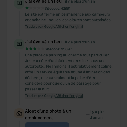
J'ai évalué un lieu
—
il y a plus d’un an
We also share information about your use of our site with
our social media, advertising and analytics partners who
Sitecode:
42891
Le site est fermé en permanence aux campeurs
may combine it with other information that you’ve
et enchaîné - seules les voitures sont autorisées
provided to them or that they’ve collected from your use
Traduit par Google
Afficher l'original
of their services.
J'ai évalué un lieu
—
il y a plus d’un an
Sitecode:
95097
Une place de parking au charme tout particulier.
Juste à côté d'un bâtiment en ruine, sous une
autoroute... Néanmoins, il est relativement calme,
offre un service équitable et une élimination des
déchets, et vaut vraiment la peine d'être
considéré pour quelqu'un de passage pour
passer la nuit.
Traduit par Google
Afficher l'original
Ajout d'une photo à un
il y a plus
—
emplacement
d’un an