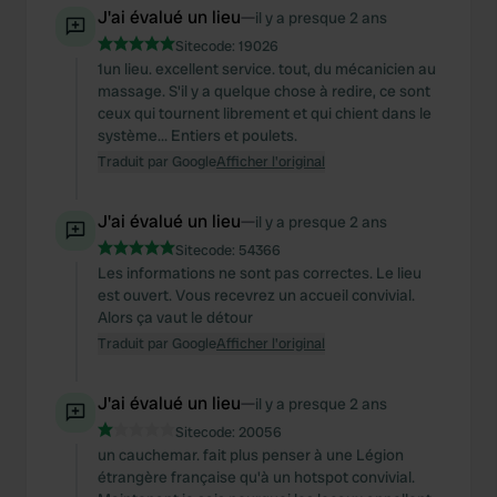
J'ai évalué un lieu
—
il y a presque 2 ans
Sitecode:
19026
1un lieu. excellent service. tout, du mécanicien au
massage. S'il y a quelque chose à redire, ce sont
ceux qui tournent librement et qui chient dans le
système... Entiers et poulets.
Traduit par Google
Afficher l'original
J'ai évalué un lieu
—
il y a presque 2 ans
Sitecode:
54366
Les informations ne sont pas correctes. Le lieu
est ouvert. Vous recevrez un accueil convivial.
Alors ça vaut le détour
Traduit par Google
Afficher l'original
J'ai évalué un lieu
—
il y a presque 2 ans
Sitecode:
20056
un cauchemar. fait plus penser à une Légion
étrangère française qu'à un hotspot convivial.