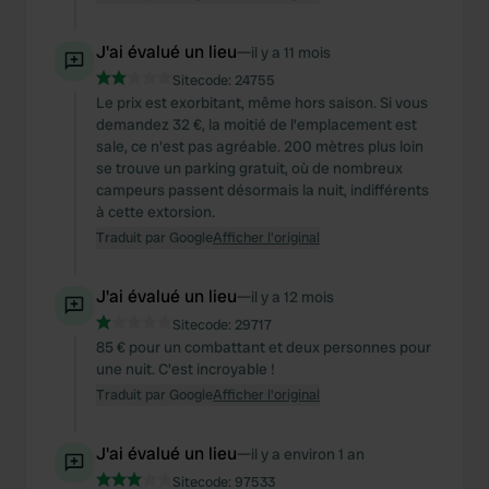
J'ai évalué un lieu
—
il y a 11 mois
Sitecode:
24755
Le prix est exorbitant, même hors saison. Si vous
demandez 32 €, la moitié de l'emplacement est
sale, ce n'est pas agréable. 200 mètres plus loin
se trouve un parking gratuit, où de nombreux
campeurs passent désormais la nuit, indifférents
à cette extorsion.
Traduit par Google
Afficher l'original
J'ai évalué un lieu
—
il y a 12 mois
Sitecode:
29717
85 € pour un combattant et deux personnes pour
une nuit. C'est incroyable !
Traduit par Google
Afficher l'original
J'ai évalué un lieu
—
il y a environ 1 an
Sitecode:
97533