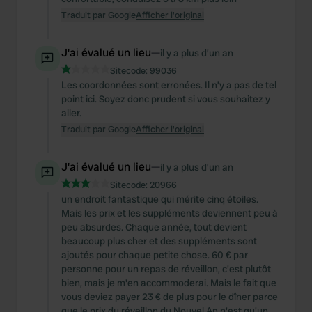
Traduit par Google
Afficher l'original
J'ai évalué un lieu
—
il y a plus d’un an
Sitecode:
99036
Les coordonnées sont erronées. Il n’y a pas de tel
point ici. Soyez donc prudent si vous souhaitez y
aller.
Traduit par Google
Afficher l'original
J'ai évalué un lieu
—
il y a plus d’un an
Sitecode:
20966
un endroit fantastique qui mérite cinq étoiles.
Mais les prix et les suppléments deviennent peu à
peu absurdes. Chaque année, tout devient
beaucoup plus cher et des suppléments sont
ajoutés pour chaque petite chose. 60 € par
personne pour un repas de réveillon, c'est plutôt
bien, mais je m'en accommoderai. Mais le fait que
vous deviez payer 23 € de plus pour le dîner parce
que le prix du réveillon du Nouvel An n'est qu'un