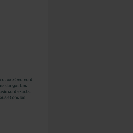
nce et extrêmement
ans danger. Les
avis sont exacts,
ous étions les