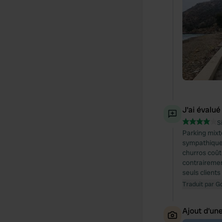
J'ai évalué
S
Parking mixt
sympathiques
churros coûte
contrairemen
seuls client
Traduit par G
Ajout d'un