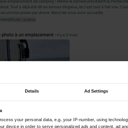
ique emplacement de camping ! Même le samedi précédant la Pentecôt
lace. Tout a déjà été dit en termes élogieux, et c'est tout à fait vrai. C'es
ues photos prises par drone. Merci de nous avoir accueillis.
oogle
Afficher l'original
e photo à un emplacement
—
il y a 3 mois
Details
Ad Settings
a
ocess your personal data, e.g. your IP-number, using technolog
ur device in order to serve personalized ads and content, ad a