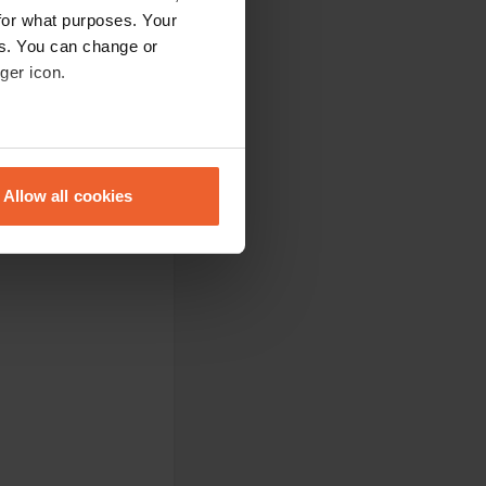
for what purposes. Your
es. You can change or
ger icon.
eral meters
Allow all cookies
ails section
.
se our traffic. We also share
ers who may combine it with
 services.