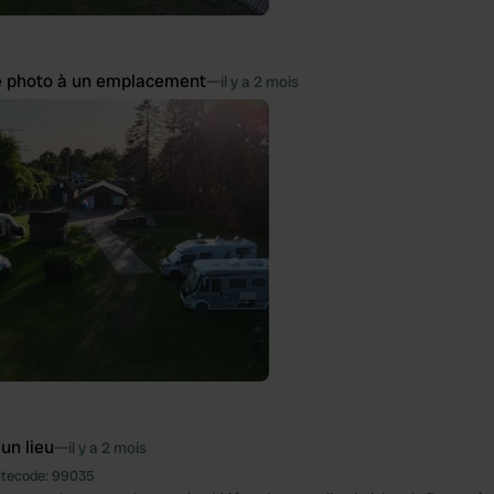
e photo à un emplacement
—
il y a 2 mois
 un lieu
—
il y a 2 mois
itecode:
99035