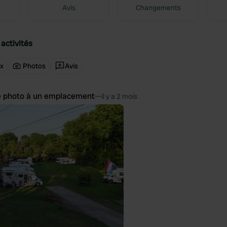
Avis
Changements
activités
ux
Photos
Avis
e photo à un emplacement
—
il y a 2 mois