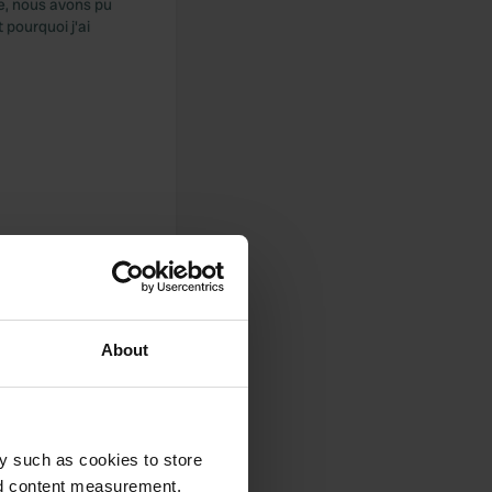
e, nous avons pu
t pourquoi j'ai
About
y such as cookies to store
nd content measurement,