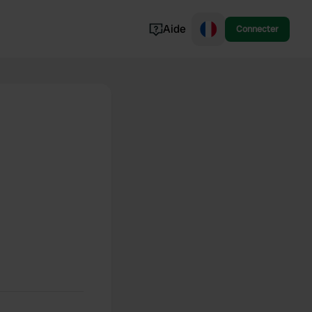
Aide
Connecter
Norvège
Portugal
Danemark
Croatie
Voir tout...