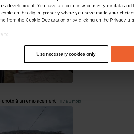
e photo à un emplacement
—
il y a 3 mois
ces development. You have a choice in who uses your data and 
licable on this digital property where you have made your choic
e from the Cookie Declaration or by clicking on the Privacy trig
e to:
t your geographical location which can be accurate to within sev
tively scanning it for specific characteristics (fingerprinting)
Use necessary cookies only
 personal data is processed and set your preferences in the
det
e content and ads, to provide social media features and to analy
 our site with our social media, advertising and analytics partn
 provided to them or that they’ve collected from your use of their
e photo à un emplacement
—
il y a 3 mois