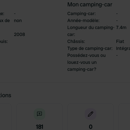
Mon camping-car
ge
:
-
Camping-car
:
-
ux de
non
Année-modèle
:
-
Longueur du camping-
7.4m
2008
car
:
uis
:
Châssis
:
Fiat
Type de camping-car
:
Intégr
Possédez-vous ou
-
louez-vous un
camping-car?
tions
181
0