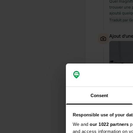
Quel magnif
trouver une p
ajouté quelq
Traduit par G
Ajout d'un
Consent
Responsible use of your dat
We and
our 1022 partners
pr
and access information on yo