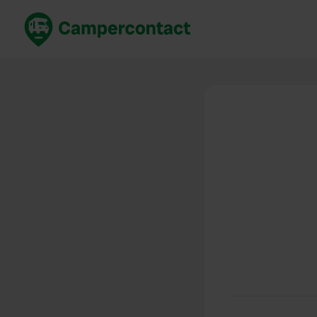
Réservez maintenant
Les meil
France
France
Italie
Italie
Espagne
Espagne
Allemagne
Allemagn
Voir tout...
Pays-Bas