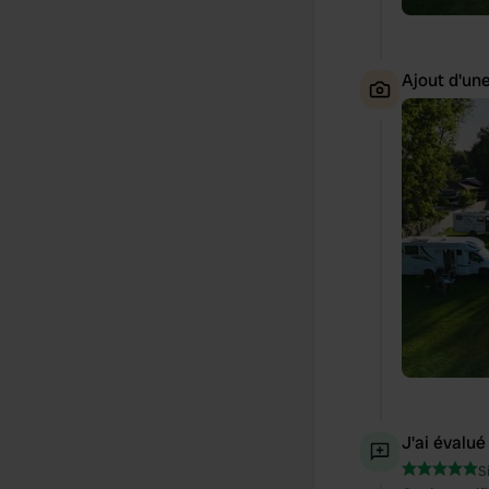
Ajout d'un
J'ai évalué
S