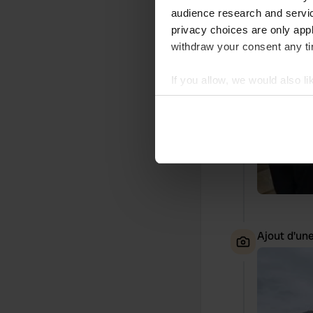
Ajout d'un
audience research and servi
privacy choices are only app
withdraw your consent any tim
If you allow, we would also lik
Collect information abou
Identify your device by ac
Find out more about how your
We use cookies to personalis
information about your use of
other information that you’ve
Ajout d'un