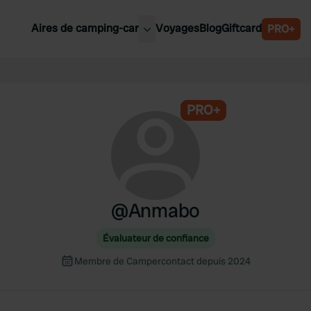
Aires de camping-car
Voyages
Blog
Giftcard
PRO+
leures aires de camping-car
Belgique
Slovénie
PRO+
Autriche
Suède
e
Suisse
@
Anmabo
Évaluateur de confiance
Membre de Campercontact depuis 2024