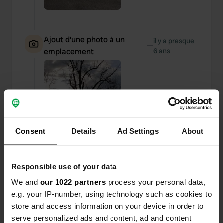
Ajout d'une photo à un
il y a presque
—
emplacement
6 ans
Consent
Details
Ad Settings
About
Responsible use of your data
We and
our 1022 partners
process your personal data,
e.g. your IP-number, using technology such as cookies to
store and access information on your device in order to
Ajout d'une photo à un
serve personalized ads and content, ad and content
il y a presque
—