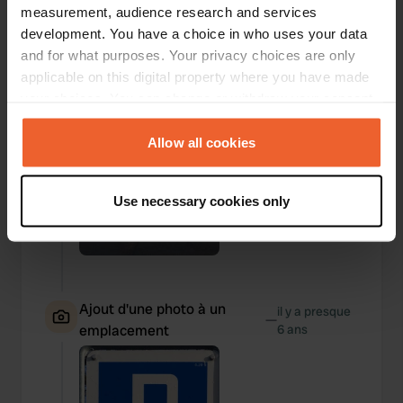
emplacement
6 ans
measurement, audience research and services
development. You have a choice in who uses your data
and for what purposes. Your privacy choices are only
applicable on this digital property where you have made
your choices. You can change or withdraw your consent
any time from the Cookie Declaration or by clicking on
the Privacy trigger icon.
Allow all cookies
If you allow, we would also like to:
Use necessary cookies only
Collect information about your geographical location
which can be accurate to within several meters
Identify your device by actively scanning it for
specific characteristics (fingerprinting)
Find out more about how your personal data is processed
Ajout d'une photo à un
il y a presque
—
and set your preferences in the
details section
.
emplacement
6 ans
We use cookies to personalise content and ads, to
provide social media features and to analyse our traffic.