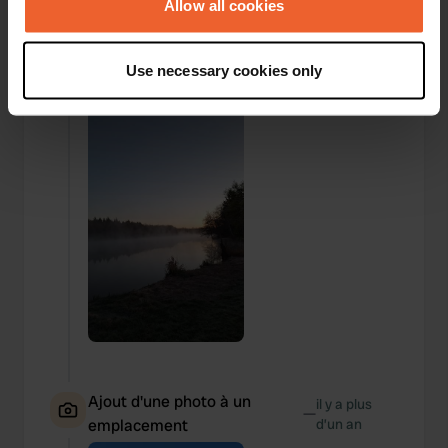
the Privacy trigger icon.
Allow all cookies
Ajout d'une photo à un
il y a plus
If you allow, we would also like to:
—
emplacement
d’un an
Use necessary cookies only
Collect information about your geographical location
which can be accurate to within several meters
Identify your device by actively scanning it for
specific characteristics (fingerprinting)
Find out more about how your personal data is processed
and set your preferences in the
details section
.
We use cookies to personalise content and ads, to
provide social media features and to analyse our traffic.
We also share information about your use of our site with
our social media, advertising and analytics partners who
may combine it with other information that you’ve
provided to them or that they’ve collected from your use
of their services.
Ajout d'une photo à un
il y a plus
—
emplacement
d’un an