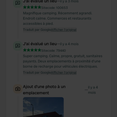
J'ai évalué un lieu
—
il y a 3 mois
Sitecode:
100653
Magnifique camping. Récemment agrandi.
Endroit calme. Commerces et restaurants
accessibles à pied.
Traduit par Google
Afficher l'original
J'ai évalué un lieu
—
il y a 4 mois
Sitecode:
79440
Super camping. Calme, propre, gratuit, sanitaires
payants. Deux emplacements à proximité d'une
borne de recharge pour véhicules électriques.
Traduit par Google
Afficher l'original
Ajout d'une photo à un
il y a 4
—
emplacement
mois