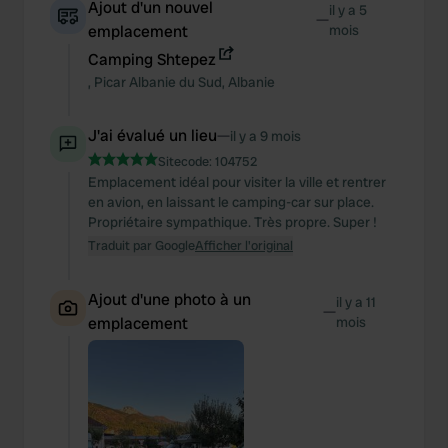
Ajout d'un nouvel
il y a 5
—
emplacement
mois
Camping Shtepez
,
Picar
Albanie du Sud
,
Albanie
J'ai évalué un lieu
—
il y a 9 mois
Sitecode:
104752
Emplacement idéal pour visiter la ville et rentrer
en avion, en laissant le camping-car sur place.
Propriétaire sympathique. Très propre. Super !
Traduit par Google
Afficher l'original
Ajout d'une photo à un
il y a 11
—
emplacement
mois