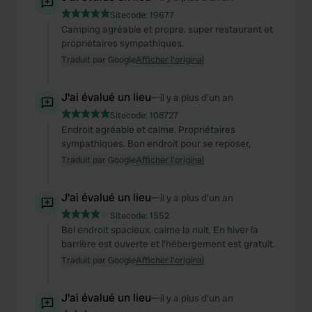
We also share information about your use of our site with
Sitecode:
19677
our social media, advertising and analytics partners who
Camping agréable et propre. super restaurant et
may combine it with other information that you’ve
propriétaires sympathiques.
provided to them or that they’ve collected from your use
Traduit par Google
Afficher l'original
of their services.
J'ai évalué un lieu
—
il y a plus d’un an
Sitecode:
108727
Endroit agréable et calme. Propriétaires
sympathiques. Bon endroit pour se reposer,
Traduit par Google
Afficher l'original
J'ai évalué un lieu
—
il y a plus d’un an
Sitecode:
1552
Bel endroit spacieux. calme la nuit. En hiver la
barrière est ouverte et l'hébergement est gratuit.
Traduit par Google
Afficher l'original
J'ai évalué un lieu
—
il y a plus d’un an