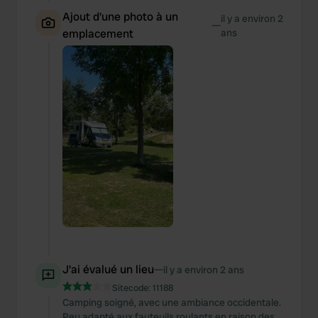
Ajout d'une photo à un
il y a environ 2
—
emplacement
ans
J'ai évalué un lieu
—
il y a environ 2 ans
Sitecode:
11188
Camping soigné, avec une ambiance occidentale.
Peu adapté aux fauteuils roulants en raison des