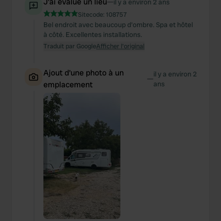
J'ai évalué un lieu
—
il y a environ 2 ans
Sitecode:
108757
Bel endroit avec beaucoup d'ombre. Spa et hôtel
à côté. Excellentes installations.
Traduit par Google
Afficher l'original
Ajout d'une photo à un
il y a environ 2
—
emplacement
ans