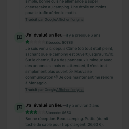
simple, bonne cuisine allemande & super
cheesecake au camping. Une étoile en moins
pour le trafic aérien le matin.
Traduit par Google
Afficher l'original
J'ai évalué un lieu
—
il y a presque 3 ans
Sitecode:
50786
Je suis venu ici depuis Côme (où tout était plein),
sachant que le camping est ouvert jusqu'au 15/10.
Sur le chemin, il y a des panneaux lumineux avec
des annonces, mais en attendant, il n'est tout
simplement plus ouvert 😬. Mauvaise
communication 👎 Je dois maintenant me rendre
à Menaggio.
Traduit par Google
Afficher l'original
J'ai évalué un lieu
—
il y a environ 3 ans
Sitecode:
6650
Bonne réception. Beau camping. Petite (demi)
tache de sable pour trop d'argent (26,60 €).