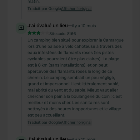
matin.
Traduit par Google
Afficher l'original
J'ai évalué un lieu
—
il y a 10 mois
Sitecode:
8166
Un camping bien situé pour explorer la Camargue
lors d'une balade à vélo cahoteuse à travers des
eaux infestées de flamants roses (les pistes
cyclables pourraient être plus claires). La plage
est à 8 km (sans installations), et on peut
apercevoir des flamants roses le long de ce
chemin. Le camping semblait un peu négligé,
grand et impersonnel. Il est littéralement sablé,
mal abrité du vent et du sable. Mieux vaut aller
chercher son pain à la boulangerie du coin ; c'est
meilleur et moins cher. Les sanitaires sont
nettoyés à des heures inopportunes et le village
est peu accueillant.
Traduit par Google
Afficher l'original
J'ai évalué un lieu
—
il y a 10 mois