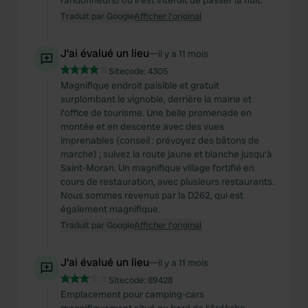
randonneurs) où il est interdit de passer la nuit.
Traduit par Google
Afficher l'original
J'ai évalué un lieu
—
il y a 11 mois
Sitecode:
4305
Magnifique endroit paisible et gratuit
surplombant le vignoble, derrière la mairie et
l'office de tourisme. Une belle promenade en
montée et en descente avec des vues
imprenables (conseil : prévoyez des bâtons de
marche) ; suivez la route jaune et blanche jusqu'à
Saint-Moran. Un magnifique village fortifié en
cours de restauration, avec plusieurs restaurants.
Nous sommes revenus par la D262, qui est
également magnifique.
Traduit par Google
Afficher l'original
J'ai évalué un lieu
—
il y a 11 mois
Sitecode:
89428
Emplacement pour camping-cars