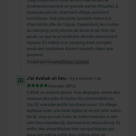
magnifiquement situé au bord de l'Ardèche
(malheureusement en grande partie clôturée), à
quelques pas du charmant village, pourtant
touristique. Une jolie piste cyclable mène à la
charmante ville de Vogue. Cependant, les routes
du camping sont pleines de boue et de nids-de-
poule, ce que le propriétaire devrait absolument
réparer. Et même si le camping était complet,
seuls des sanitaires étaient ouverts (bien que
propres).
Traduit par Google
Afficher l'original
J'ai évalué un lieu
—
il y a environ 1 an
Sitecode:
98712
C'était un endroit génial. Vue dégagée, chant des
oiseaux des prés et toutes les commodités au
top. Et une jolie petite boutique aussi. Un village
idyllique avec une belle église et un joli café-salon.
De là, vous pouvez faire de belles balades à vélo
vers Noordpolderzijl, Garnwerd et Aduarderzijl. Et
enfin, des propriétaires très sympathiques qui
nous ont même prêté leur voiture pour un