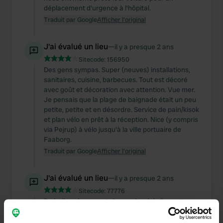
déplacement d'urgence à l'hôpital.
Traduit par Google
Afficher l'original
J'ai évalué un lieu
—
il y a presque 2 ans
Sitecode:
156950
Des gens sympas. Super (neuves) installations,
sanitaires, cuisine, barbecues. Tout est décoré
avec goût et décoration avec attention. Vue mer.
Je pensais que la plage de baignade était un peu
petite, petite et en désordre. Service de pain/kisok
et plan vélo en prêt à la réception. Nice (y compris
via Pejrup) à vélo jusqu'à la ville portuaire de
Faaborg.
Traduit par Google
Afficher l'original
J'ai évalué un lieu
—
il y a presque 2 ans
Sitecode:
77776
De belles places gratuites au bord de l'eau et
chemin de Gendarme. Malheureusement, l'eau
est trop peu profonde pour s'y baigner. Et le