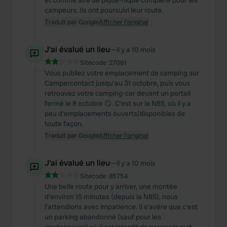
et comme aire de pique-nique complète pour les
campeurs. Ils ont poursuivi leur route.
Traduit par Google
Afficher l'original
J'ai évalué un lieu
—
il y a 10 mois
Sitecode:
27061
Vous publiez votre emplacement de camping sur
Campercontact jusqu'au 31 octobre, puis vous
retrouvez votre camping-car devant un portail
fermé le 8 octobre 😏. C'est sur la N85, où il y a
peu d'emplacements ouverts/disponibles de
toute façon.
Traduit par Google
Afficher l'original
J'ai évalué un lieu
—
il y a 10 mois
Sitecode:
85754
Une belle route pour y arriver, une montée
d'environ 15 minutes (depuis la N85), nous
l'attendions avec impatience. Il s'avère que c'est
un parking abandonné (sauf pour les