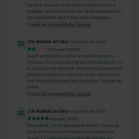
payer à nouveau le lendemain avant l'heure à
laquelle vous êtes arrivé hier, sinon vous paierez
un supplément de 8 € pour la prolongation.
Traduit par Google
Afficher l'original
J'ai évalué un lieu
—
il y a plus de 3 ans
Sitecode:
104545
Super endroit pour visiter les belles ruines du
château. Il y a aussi des (gros) camions garés. J'y
ai passé la nuit vendredi, mais malheureusement
jusqu'à 4 heures du matin, bruit des visiteurs du
pub et départ bruyant des camions à 7 heures du
matin.
Traduit par Google
Afficher l'original
J'ai évalué un lieu
—
il y a plus de 3 ans
Sitecode:
73835
Bel endroit. J'étais derrière le moulin. Un peu de
bruit de l'Intermarché (approvisionnement et
trucs). Il y a des grues en état de marche sur