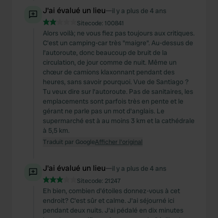
J'ai évalué un lieu
—
il y a plus de 4 ans
Sitecode:
100841
Alors voilà; ne vous fiez pas toujours aux critiques.
C'est un camping-car très "maigre". Au-dessus de
l'autoroute, donc beaucoup de bruit de la
circulation, de jour comme de nuit. Même un
chœur de camions klaxonnant pendant des
heures, sans savoir pourquoi. Vue de Santiago ?
Tu veux dire sur l'autoroute. Pas de sanitaires, les
emplacements sont parfois très en pente et le
gérant ne parle pas un mot d'anglais. Le
supermarché est à au moins 3 km et la cathédrale
à 5,5 km.
Traduit par Google
Afficher l'original
J'ai évalué un lieu
—
il y a plus de 4 ans
Sitecode:
21247
Eh bien, combien d'étoiles donnez-vous à cet
endroit? C'est sûr et calme. J'ai séjourné ici
pendant deux nuits. J'ai pédalé en dix minutes