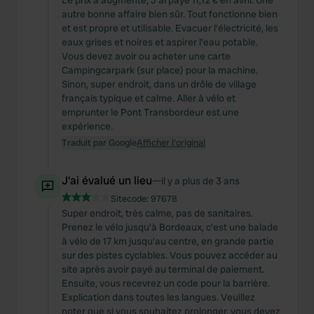
Le prix a augmenté; J'ai payé 11,12 € en avril. Une
autre bonne affaire bien sûr. Tout fonctionne bien
et est propre et utilisable. Evacuer l'électricité, les
eaux grises et noires et aspirer l'eau potable.
Vous devez avoir ou acheter une carte
Campingcarpark (sur place) pour la machine.
Sinon, super endroit, dans un drôle de village
français typique et calme. Aller à vélo et
emprunter le Pont Transbordeur est une
expérience.
Traduit par Google
Afficher l'original
J'ai évalué un lieu
—
il y a plus de 3 ans
Sitecode:
97678
Super endroit, très calme, pas de sanitaires.
Prenez le vélo jusqu'à Bordeaux, c'est une balade
à vélo de 17 km jusqu'au centre, en grande partie
sur des pistes cyclables. Vous pouvez accéder au
site après avoir payé au terminal de paiement.
Ensuite, vous recevrez un code pour la barrière.
Explication dans toutes les langues. Veuillez
noter que si vous souhaitez prolonger, vous devez