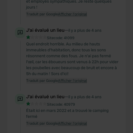
et employés sympathiques. Je reste quelques
jours !
Traduit par Google
Afficher l'original
J'ai évalué un lieu
—
il y a plus de 4 ans
Sitecode:
41099
Quel endroit horrible. Au milieu de hauts
immeubles d'habitation, donc tous les sons
résonnent comme des fous. Je n'ai pas fermé
l'œil, car les éboueurs sont venus à 22h pour vider
les poubelles avec beaucoup de bruit et encore à
5h du matin ! Sors d'ici!
Traduit par Google
Afficher l'original
J'ai évalué un lieu
—
il y a plus de 4 ans
Sitecode:
40979
Était ici en mars 2022 et a trouvé le camping
fermé
Traduit par Google
Afficher l'original