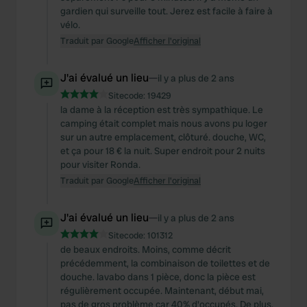
gardien qui surveille tout. Jerez est facile à faire à
vélo.
Traduit par Google
Afficher l'original
J'ai évalué un lieu
—
il y a plus de 2 ans
Sitecode:
19429
la dame à la réception est très sympathique. Le
camping était complet mais nous avons pu loger
sur un autre emplacement, clôturé. douche, WC,
et ça pour 18 € la nuit. Super endroit pour 2 nuits
pour visiter Ronda.
Traduit par Google
Afficher l'original
J'ai évalué un lieu
—
il y a plus de 2 ans
Sitecode:
101312
de beaux endroits. Moins, comme décrit
précédemment, la combinaison de toilettes et de
douche. lavabo dans 1 pièce, donc la pièce est
régulièrement occupée. Maintenant, début mai,
pas de gros problème car 40% d'occupés. De plus,