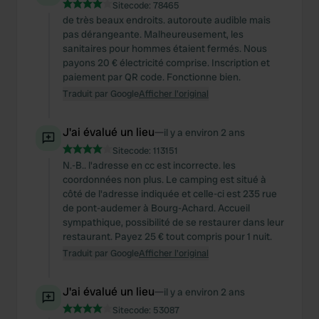
Sitecode:
78465
de très beaux endroits. autoroute audible mais
pas dérangeante. Malheureusement, les
sanitaires pour hommes étaient fermés. Nous
payons 20 € électricité comprise. Inscription et
paiement par QR code. Fonctionne bien.
Traduit par Google
Afficher l'original
J'ai évalué un lieu
—
il y a environ 2 ans
Sitecode:
113151
N.-B.. l'adresse en cc est incorrecte. les
coordonnées non plus. Le camping est situé à
côté de l'adresse indiquée et celle-ci est 235 rue
de pont-audemer à Bourg-Achard. Accueil
sympathique, possibilité de se restaurer dans leur
restaurant. Payez 25 € tout compris pour 1 nuit.
Traduit par Google
Afficher l'original
J'ai évalué un lieu
—
il y a environ 2 ans
Sitecode:
53087