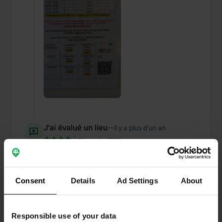
J'ai évalué un lieu
—
il y a plus d’un an
Sitecode:
4705
endroit idéal pour passer la nuit. Tout est là. Train
silencieux la nuit. Chemin de fer à crémaillère
mais la ville est à 5 minutes à pied. Nous avons
Consent
payé 20 € en février
Details
Ad Settings
About
Traduit par Google
Afficher l'original
Responsible use of your data
J'ai évalué un lieu
—
il y a plus d’un an