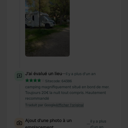
J'ai évalué un lieu
—
il y a plus d’un an
Sitecode:
64386
camping magnifiquement situé en bord de mer.
Toujours 20€ la nuit tout compris. Hautement
recommandé
Traduit par Google
Afficher l'original
Ajout d'une photo à un
il y a plus
—
emplacement
d’un an