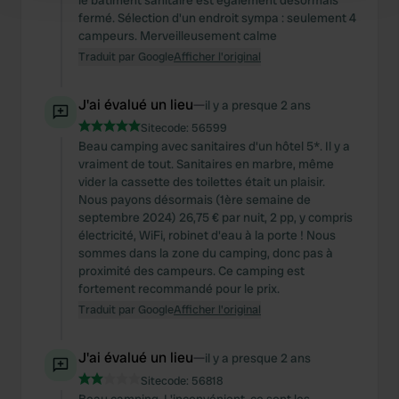
le bâtiment sanitaire est également désormais
and set your preferences in the
details section
.
fermé. Sélection d'un endroit sympa : seulement 4
campeurs. Merveilleusement calme
We use cookies to personalise content and ads, to
Traduit par Google
Afficher l'original
provide social media features and to analyse our traffic.
We also share information about your use of our site with
J'ai évalué un lieu
—
il y a presque 2 ans
our social media, advertising and analytics partners who
Sitecode:
56599
may combine it with other information that you’ve
Beau camping avec sanitaires d'un hôtel 5*. Il y a
provided to them or that they’ve collected from your use
vraiment de tout. Sanitaires en marbre, même
of their services.
vider la cassette des toilettes était un plaisir.
Nous payons désormais (1ère semaine de
septembre 2024) 26,75 € par nuit, 2 pp, y compris
électricité, WiFi, robinet d'eau à la porte ! Nous
sommes dans la zone du camping, donc pas à
proximité des campeurs. Ce camping est
fortement recommandé pour le prix.
Traduit par Google
Afficher l'original
J'ai évalué un lieu
—
il y a presque 2 ans
Sitecode:
56818