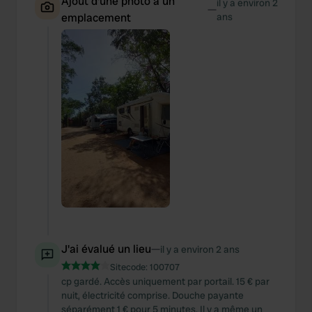
Ajout d'une photo à un
il y a environ 2
—
emplacement
ans
J'ai évalué un lieu
—
il y a environ 2 ans
Sitecode:
100707
cp gardé. Accès uniquement par portail. 15 € par
nuit, électricité comprise. Douche payante
séparément 1 € pour 5 minutes. Il y a même un