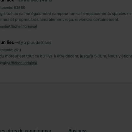
il y a environ 4 ans
itecode:
92660
g situé au calme également campeur amical. emplacements spacieux in
onnes et propres. très aimablement reçu. reviendra certainement.
oogle
Afficher l'original
 un lieu
—
il y a plus de 8 ans
itecode:
2511
u moteur est tout ce qu'il ya à être décent, jusqu'à 5,80m. Nous y étions
oogle
Afficher l'original
les aires de camping-car
Business