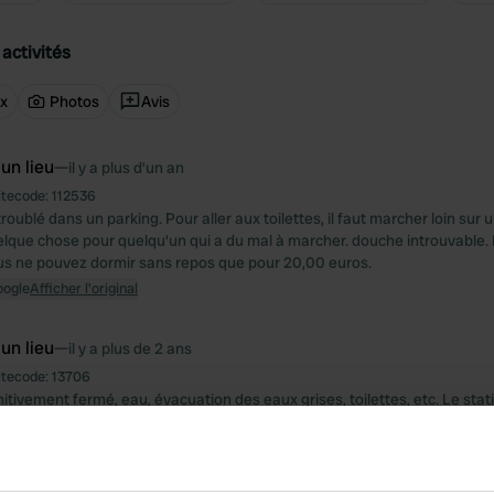
activités
ux
Photos
Avis
 un lieu
—
il y a plus d’un an
itecode:
112536
troublé dans un parking. Pour aller aux toilettes, il faut marcher loin sur u
elque chose pour quelqu'un qui a du mal à marcher. douche introuvable. 
s ne pouvez dormir sans repos que pour 20,00 euros.
oogle
Afficher l'original
 un lieu
—
il y a plus de 2 ans
itecode:
13706
nitivement fermé, eau, évacuation des eaux grises, toilettes, etc. Le st
 dans les places de stationnement, donc pas dans le sens de la longue
ing-car en bus. Lorsque la salle des fêtes est ouverte, le stationnement
oogle
Afficher l'original