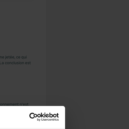
ne jetée, ce qui
La conclusion est
ationnement n'est
ur, donc uniquement
 n'est pas autorisé.