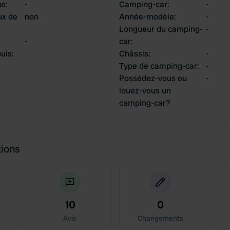
ge
:
-
Camping-car
:
-
ux de
non
Année-modèle
:
-
Longueur du camping-
-
-
car
:
uis
:
Châssis
:
-
Type de camping-car
:
-
Possédez-vous ou
-
louez-vous un
camping-car?
tions
10
0
Avis
Changements