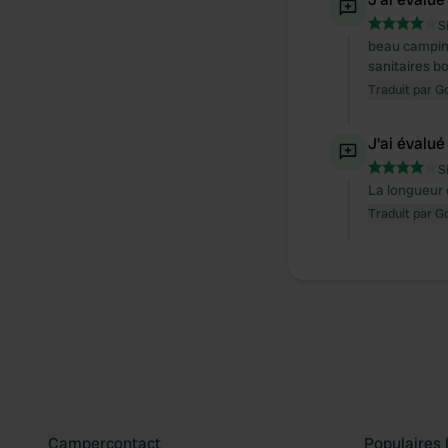
S
beau campin
sanitaires b
Traduit par G
J'ai évalué
S
La longueur d
Traduit par G
Campercontact
Populaires 