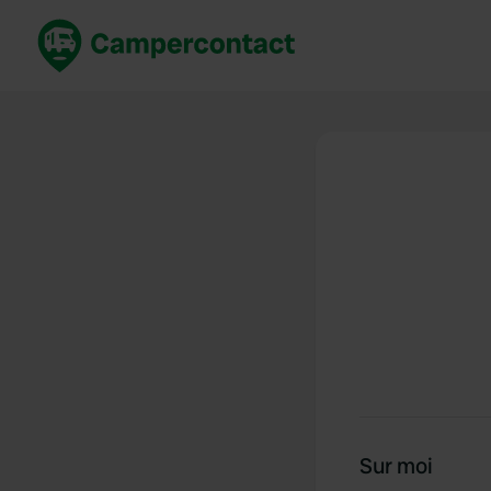
Réservez maintenant
Les meil
France
France
Italie
Italie
Espagne
Espagne
Allemagne
Allemagn
Voir tout...
Pays-Bas
Sur moi