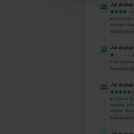
J'ai évalué
S
endroit très
convient ég
Traduit par G
J'ai évalué
S
c'est mainte
Traduit par G
J'ai évalué
S
le Cuerno. g
quartier, piz
l'église. re
Traduit par G
J'ai évalué