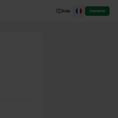
Aide
Connecter
Norvège
Portugal
Danemark
Croatie
Voir tout...