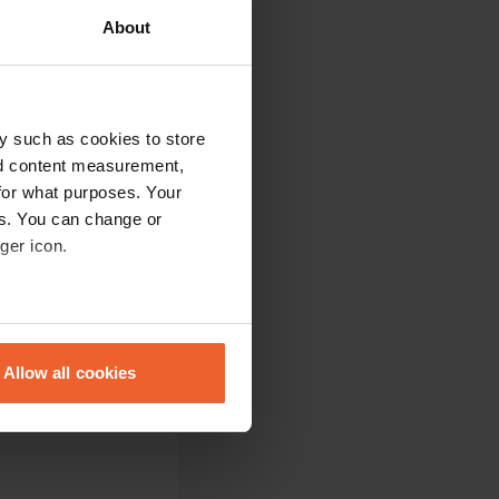
About
ctricité. vue
y such as cookies to store
nd content measurement,
for what purposes. Your
es. You can change or
ger icon.
re appelé un
eral meters
Allow all cookies
ails section
.
e de stationnement
se our traffic. We also share
ers who may combine it with
 services.