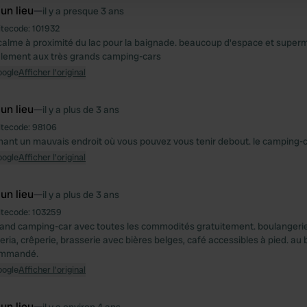
 un lieu
—
il y a presque 3 ans
itecode:
101932
 calme à proximité du lac pour la baignade. beaucoup d'espace et super
alement aux très grands camping-cars
oogle
Afficher l'original
 un lieu
—
il y a plus de 3 ans
itecode:
98106
nant un mauvais endroit où vous pouvez vous tenir debout. le camping-c
oogle
Afficher l'original
 un lieu
—
il y a plus de 3 ans
itecode:
103259
rand camping-car avec toutes les commodités gratuitement. boulangeri
zeria, crêperie, brasserie avec bières belges, café accessibles à pied. au 
commandé.
oogle
Afficher l'original
 un lieu
—