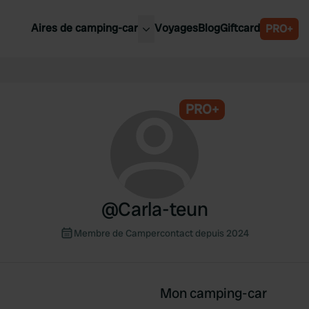
Aires de camping-car
Voyages
Blog
Giftcard
PRO+
leures aires de camping-car
Belgique
Slovénie
PRO+
Autriche
Suède
e
Suisse
@
Carla-teun
Membre de Campercontact depuis 2024
Mon camping-car