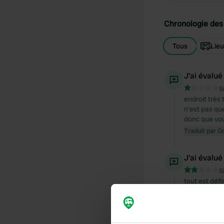
Chronologie des 
Tous
Lie
J'ai évalué
S
endroit très 
n'est pas qu
donc que vou
Traduit par G
J'ai évalué
S
tout est défi
autorisé que
avec un camp
Traduit par G