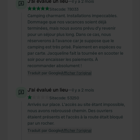
J'ai évalué un lieu
—
il y a 2 mois
Sitecode:
78033
Camping charmant. Installations impeccables.
Dommage que nos vacances soient déjà
terminées, mais nous avons prévu d'y revenir
pour un séjour plus long. Dans ce cas, nous
réserverons à l'avance car je suppose que le
camping est très prisé. Paiement en espèces ou
par carte. Jacqueline fait la tournée en scooter le
soir pour encaisser les paiements. À
recommander absolument !
Traduit par Google
Afficher l'original
J'ai évalué un lieu
—
il y a 2 mois
Sitecode:
53250
Arrivés sur place. L'accès au site étant impossible,
nous avons rebroussé chemin. Des ouvriers
étaient présents et l'accès à la route était bloqué
par un rocher.
Traduit par Google
Afficher l'original