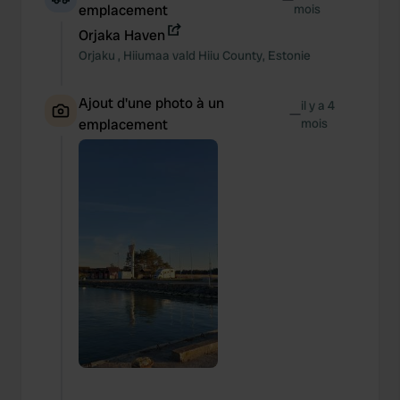
emplacement
mois
Orjaka Haven
Orjaku
,
Hiiumaa vald
Hiiu County
,
Estonie
Ajout d'une photo à un
il y a 4
—
emplacement
mois