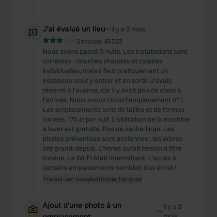
J'ai évalué un lieu
—
il y a 3 mois
Sitecode:
45523
Nous avons passé 3 nuits. Les installations sont
correctes : douches chaudes et cabines
individuelles, mais il faut pratiquement un
escabeau pour y entrer et en sortir. J’avais
réservé à l’avance, car il y avait peu de choix à
l’arrivée. Nous avons choisi l’emplacement n° 1.
Les emplacements sont de tailles et de formes
variées. 175 zł par nuit. L’utilisation de la machine
à laver est gratuite. Pas de sèche-linge. Les
photos présentées sont anciennes : les arbres
ont grandi depuis. L’herbe aurait besoin d’être
tondue. Le Wi-Fi était intermittent. L’accès à
certains emplacements semblait très étroit !
Traduit par Google
Afficher l'original
Ajout d'une photo à un
il y a 3
—
emplacement
mois