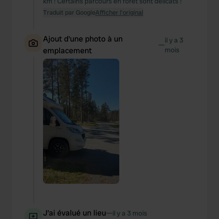
km ! Certains parcours en forêt sont délicats !
Traduit par Google
Afficher l'original
Ajout d'une photo à un
il y a 3
—
emplacement
mois
J'ai évalué un lieu
—
il y a 3 mois