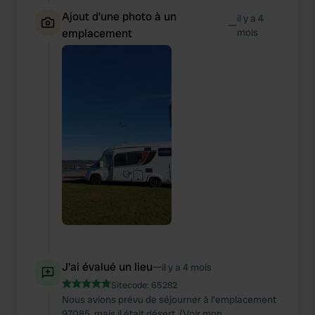
Ajout d'une photo à un
il y a 4
—
emplacement
mois
J'ai évalué un lieu
—
il y a 4 mois
Sitecode:
65282
Nous avions prévu de séjourner à l'emplacement
97085, mais il était désert. (Voir mon