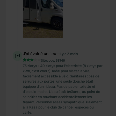
We also share information about your use of our site with
our social media, advertising and analytics partners who
may combine it with other information that you’ve
provided to them or that they’ve collected from your use
of their services.
J'ai évalué un lieu
—
il y a 3 mois
Sitecode:
68746
75 zlotys + 40 zlotys pour l'électricité (8 zlotys par
kWh, c'est cher !). Idéal pour visiter la ville,
facilement accessible à vélo. Sanitaires : pas de
serrures aux portes, une seule douche était
équipée d'un rideau. Pas de papier toilette ni
d'essuie-mains. L'eau était brûlante, au point de
se brûler en touchant accidentellement les
tuyaux. Personnel assez sympathique. Paiement
à la Kasa pour le club de canoë : espèces ou
carte.