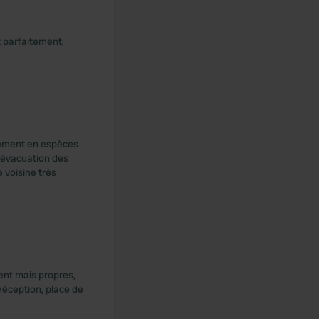
t parfaitement,
quement en espèces
t évacuation des
 voisine très
ient mais propres,
réception, place de