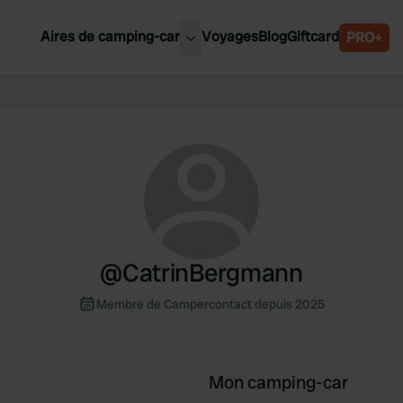
Aires de camping-car
Voyages
Blog
Giftcard
PRO+
leures aires de camping-car
Belgique
Slovénie
Autriche
Suède
e
Suisse
@
CatrinBergmann
Membre de Campercontact depuis 2025
Mon camping-car