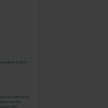
s problème, à 50 m
ité, les toilettes et
btenez un reçu
ception WiFi