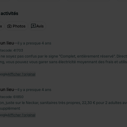
activités
ux
Photos
Avis
 un lieu
—
il y a presque 4 ans
itecode:
41703
aît ne soyez pas confus par le signe "Complet, entièrement réservé". Dir
ng, vous pouvez vous garer sans électricité moyennant des frais et utilis
oogle
Afficher l'original
 un lieu
—
il y a presque 4 ans
itecode:
61850
on, juste sur le Neckar, sanitaires très propres, 22,30 € pour 2 adultes ave
supplément
oogle
Afficher l'original