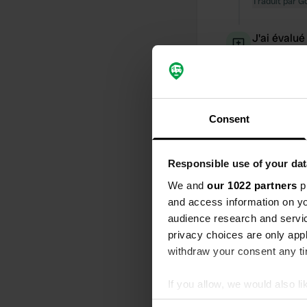
Traduit par G
J'ai évalué
S
pas d'eau us
carte-clé de
départ idéal
Traduit par G
Consent
J'ai évalué
Responsible use of your dat
S
le 21.6. Payé
We and
our 1022 partners
pr
disposition
and access information on yo
Traduit par G
audience research and servi
privacy choices are only app
J'ai évalué
withdraw your consent any tim
S
douches et t
If you allow, we would also lik
avec électric
Collect information abou