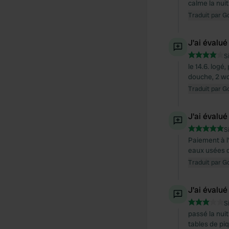
calme la nuit
Traduit par G
J'ai évalué
S
le 14.6. logé
douche, 2 wc)
Traduit par G
J'ai évalué
S
Paiement à l
eaux usées d
Traduit par G
J'ai évalué
S
passé la nuit
tables de piq