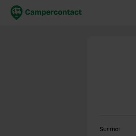
Réservez maintenant
Les meil
France
France
Italie
Italie
Espagne
Espagne
Allemagne
Allemagn
Voir tout...
Pays-Bas
Sur moi