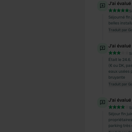
J'ai évalué
S
Séjourné fin
belles instal
Traduit par G
J'ai évalué
S
Était le 24.
(€ ou DK, pas
eaux usées po
bruyante
Traduit par G
J'ai évalué
S
Séjour fin ju
propriétaire
parking très 