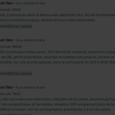
 un lieu
—
il y a environ 4 ans
itecode:
81828
 juin, 2 personnes dans le Womo avec électricité 26 €, WLAN fonctionnai
lations sanitaires propres, latrines et eaux usées disponibles
oogle
Afficher l'original
 un lieu
—
il y a environ 4 ans
itecode:
98538
6. 22 ouverts pour cette saison, 35 € électricité comprise, paiement uni
 de CB), gentil propriétaire, douches et toilettes très propres, latrines e
ssible, sur une grande pelouse, dans la nuit à partir du 25.6 à 3h30 fête
oogle
Afficher l'original
 un lieu
—
il y a environ 4 ans
itecode:
78021
in, 350 secondes avec électricité, utilisation de la cuisine, douches qui fu
s très sympathiques et serviables, réception WiFi uniquement près de la 
difficile à trouver, voir les commentaires précédents, à 3 km du centre