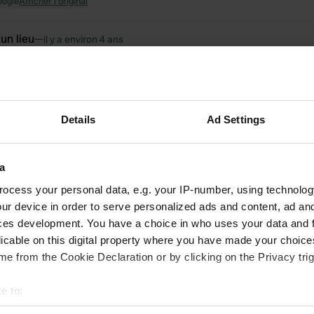
oogle
Afficher l'original
 un lieu
—
il y a environ 4 ans
itecode:
84511
ée seulement des latrines, une belle cuisine et des douches et des toile
 camping le 23.6. obligatoire, réservez par téléphone, payez le lendemain
 pour le parc national de Söderasen
oogle
Afficher l'original
Details
Ad Settings
 un lieu
—
il y a environ 4 ans
a
itecode:
68159
 250 secondes avec électricité, très calme, super sanitaires, eaux usées e
ocess your personal data, e.g. your IP-number, using technolog
ur device in order to serve personalized ads and content, ad a
oogle
Afficher l'original
ces development. You have a choice in who uses your data and 
licable on this digital property where you have made your choic
 un lieu
—
il y a environ 4 ans
e from the Cookie Declaration or by clicking on the Privacy trig
itecode:
99584
oilettes très propres, payées 22 380 SEK sur 20.6 pour 2 personnes dan
e to:
ité
t your geographical location which can be accurate to within sev