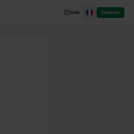
Aide
Connecter
Norvège
Portugal
Danemark
Croatie
Voir tout...