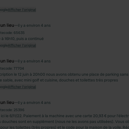
oogle
Afficher l'original
 un lieu
—
il y a environ 4 ans
itecode:
65635
é à 16h10, puis a continué
oogle
Afficher l'original
 un lieu
—
il y a environ 4 ans
itecode:
77704
cription le 12 juin à 20h00 nous avons obtenu une place de parking san
e sable, avec mini golf et cuisine, douches et toilettes très propres
oogle
Afficher l'original
 un lieu
—
il y a environ 4 ans
itecode:
25396
 ici le 6/11/22. Paiement à la machine avec une carte 20,93 € pour l'électric
 douches sont en supplément (nous ne les avons pas utilisées). Vous o
pour les toilettes (très propres) et le code pour la maison de la voile. Ré