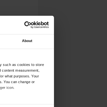
ttes propres, pas de
 matin, point de
About
t latrines à
y such as cookies to store
nd content measurement,
for what purposes. Your
es. You can change or
ger icon.
s le camping-car
eral meters