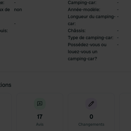
ge
:
-
Camping-car
:
-
ux de
non
Année-modèle
:
-
Longueur du camping-
-
-
car
:
uis
:
Châssis
:
-
Type de camping-car
:
-
Possédez-vous ou
-
louez-vous un
camping-car?
tions
17
0
Avis
Changements