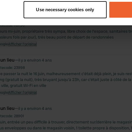
oogle
Afficher l'original
tively scanning it for specific characteristics (fingerprinting)
Use necessary cookies only
 personal data is processed and set your preferences in the
det
 un lieu
—
il y a environ 4 ans
itecode:
78750
e content and ads, to provide social media features and to analy
ours mi-juin, propriétaire très sympa, libre choix de l'espace, sanitaires t
 our site with our social media, advertising and analytics partn
usieurs fois par jour), très beau point de départ de randonnées
 provided to them or that they’ve collected from your use of their
oogle
Afficher l'original
 un lieu
—
il y a environ 4 ans
itecode:
23998
e passer la nuit le 16 juin, malheureusement c'était déjà plein, je suis res
ng (gratuit la nuit), très bruyant jusqu'à 23h, car c'était juste à côté de la
ille, gratuit Wi-Fi en ville
oogle
Afficher l'original
 un lieu
—
il y a environ 4 ans
itecode:
28901
juin, entrée un peu difficile à trouver, directement sur/derrière le magasin
 enveloppes ou dans le magasin voisin, 1 toilette propre à disposition, 1