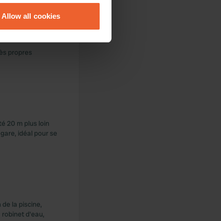
Allow all cookies
ails section
.
se our traffic. We also share
rès propres
ers who may combine it with
 services.
té 20 m plus loin
 gare, idéal pour se
 de la piscine,
 robinet d'eau,