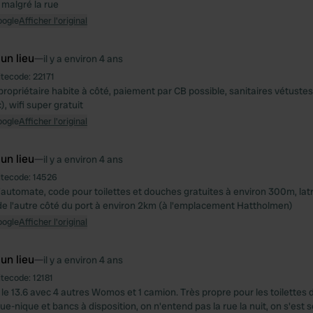
 malgré la rue
oogle
Afficher l'original
 un lieu
—
il y a environ 4 ans
itecode:
22171
, propriétaire habite à côté, paiement par CB possible, sanitaires vétuste
, wifi super gratuit
oogle
Afficher l'original
 un lieu
—
il y a environ 4 ans
itecode:
14526
'automate, code pour toilettes et douches gratuites à environ 300m, latr
e l'autre côté du port à environ 2km (à l'emplacement Hattholmen)
oogle
Afficher l'original
 un lieu
—
il y a environ 4 ans
itecode:
12181
 le 13.6 avec 4 autres Womos et 1 camion. Très propre pour les toilettes d
ue-nique et bancs à disposition, on n'entend pas la rue la nuit, on s'est s