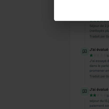
Traduit par G
Identify your device by ac
Find out more about how your
J'ai évalué
S
We use cookies to personalis
Séjour de 2 j
information about your use of
(nettoyés pl
other information that you’ve
Traduit par G
J'ai évalué
S
J'ai essayé d
dans le parki
promener en v
Traduit par G
J'ai évalué
S
séjour du 15 
paiement sous