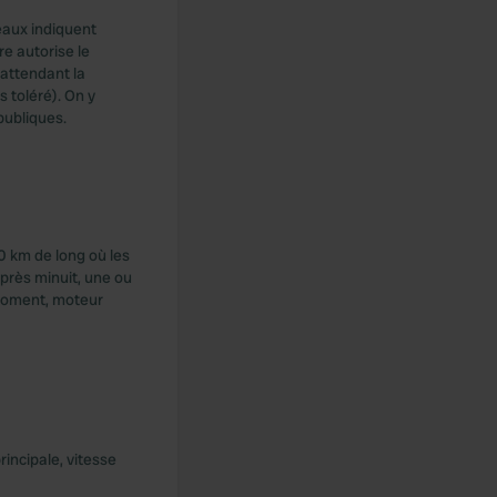
eaux indiquent
re autorise le
attendant la
s toléré). On y
publiques.
30 km de long où les
après minuit, une ou
 moment, moteur
rincipale, vitesse