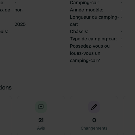
ge
:
-
Camping-car
:
-
ux de
non
Année-modèle
:
-
Longueur du camping-
-
2025
car
:
uis
:
Châssis
:
-
Type de camping-car
:
-
Possédez-vous ou
-
louez-vous un
camping-car?
tions
21
0
Avis
Changements