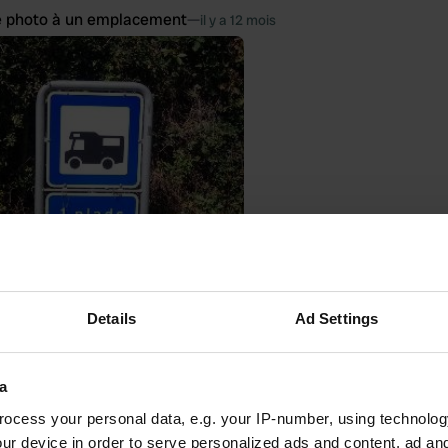
e photo à un emplacement
—
il y a 12 mois
Details
Ad Settings
 un lieu
—
il y a 12 mois
itecode:
92863
a
pour un camping-car. Un panneau indique qu'un camping-car est autor
s. Belle vue.
ocess your personal data, e.g. your IP-number, using technolog
oogle
Afficher l'original
ur device in order to serve personalized ads and content, ad a