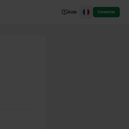
Aide
Connecter
Norvège
Portugal
Danemark
Croatie
Voir tout...