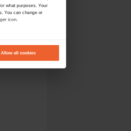
for what purposes. Your
es. You can change or
ger icon.
eral meters
Allow all cookies
ails section
.
se our traffic. We also share
ers who may combine it with
 services.