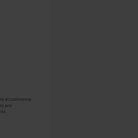
yante et commence
es prix
nts.