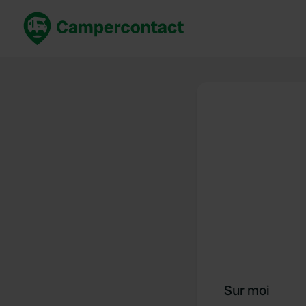
Réservez maintenant
Les meil
France
France
Italie
Italie
Espagne
Espagne
Allemagne
Allemagn
Voir tout...
Pays-Bas
Sur moi