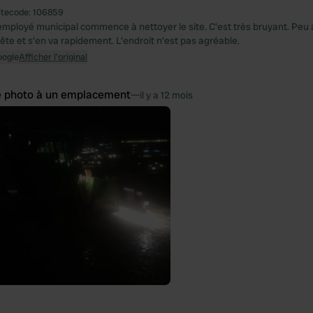
itecode:
106859
 employé municipal commence à nettoyer le site. C'est très bruyant. Peu 
rrête et s'en va rapidement. L'endroit n'est pas agréable.
oogle
Afficher l'original
e photo à un emplacement
—
il y a 12 mois