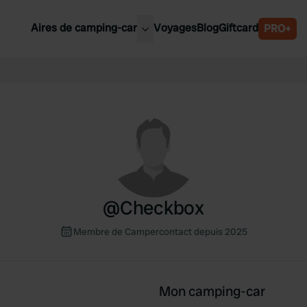
Aires de camping-car
Voyages
Blog
Giftcard
PRO+
leures aires de camping-car
Belgique
Slovénie
Autriche
Suède
e
Suisse
@
Checkbox
Membre de Campercontact depuis 2025
Mon camping-car