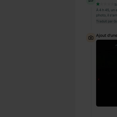
S
À 4 h 45, un
photo, il s'a
Traduit par G
Ajout d'un