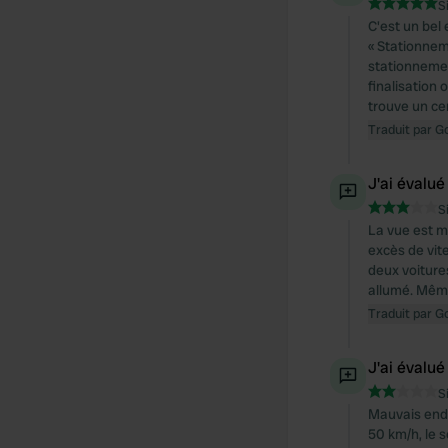
S
C'est un bel
« Stationneme
stationnemen
finalisation 
trouve un cen
Traduit par G
J'ai évalué
S
La vue est ma
excès de vite
deux voiture
allumé. Même 
Traduit par G
J'ai évalué
S
Mauvais endro
50 km/h, le s