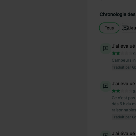
Chronologie des 
Tous
Lie
J'ai évalué
S
Campeurs int
Traduit par G
J'ai évalué
S
Ce n'est pas
dès 5 h du m
raisonnables
Traduit par G
J'ai évalué