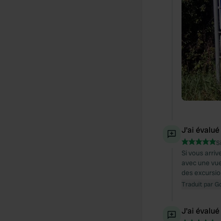
J'ai évalué
S
Si vous arriv
avec une vue
des excursion
Traduit par G
J'ai évalué