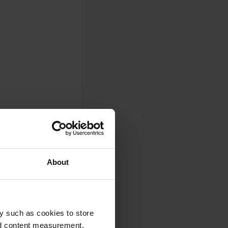
About
isé. Pas
y such as cookies to store
nd content measurement,