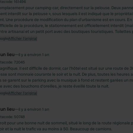
itecode:
161496
 emplacement pour camping-car, directement sur la pelouse. Deux pann
nt interdit sur la pelouse », sous lesquels il est indiqué que le propriétai
t. Une procédure de modification du plan d'urbanisme est en cours. En 
officielle de la procédure, le stationnement est officiellement interdit (mai
tre artisanal et un petit port avec des boutiques touristiques. Toilettes 
oogle
Afficher l'original
 un lieu
—
il y a environ 1 an
itecode:
72045
gnifique. Il est difficile de dormir, car l'hôtel est situé sur une route de 
sse sont monnaie courante le soir et la nuit. De plus, toutes les heures 
s se garent sur le parking avec la musique à fond et restent garées un
avec des bouchons d'oreilles, je reste éveillé toute la nuit.
oogle
Afficher l'original
 un lieu
—
il y a environ 1 an
itecode:
50748
it pour une bonne nuit de sommeil, situé le long de la route régionale p
oir et la nuit le trafic va au moins à 50. Beaucoup de camions.