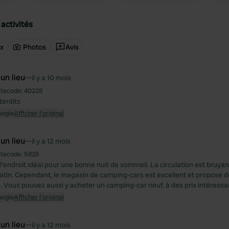
activités
ux
Photos
Avis
 un lieu
—
il y a 10 mois
itecode:
40228
erdits
oogle
Afficher l'original
 un lieu
—
il y a 12 mois
itecode:
5828
 l'endroit idéal pour une bonne nuit de sommeil. La circulation est bru
atin. Cependant, le magasin de camping-cars est excellent et propose d
. Vous pouvez aussi y acheter un camping-car neuf, à des prix intéressa
oogle
Afficher l'original
 un lieu
—
il y a 12 mois