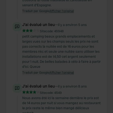
trouvons la route mauvaise et cahoteuse en
venant d'Espagne.
Traduit par Google
Afficher l'original
J'ai évalué un lieu
—
il y a environ 5 ans
Sitecode:
45948
petit camping beaux grands emplacements et
larges vues sur les champs seuls les prix ne sont
pas corrects la nuitée est de 16 euros pour les
membres nkc et seule une nuitée sans utiliser les
installations est de 14,50 cet argent seulement
pour 1 nuit. De belles balades à vélo à faire à partir
d'ici. Queue
Traduit par Google
Afficher l'original
J'ai évalué un lieu
—
il y a environ 8 ans
Sitecode:
4549
Nous avons été ici la semaine dernière le prix est
de 14 euros par nuit si vous mangez au restaurant
le prix reste le même bien mangé délicieux