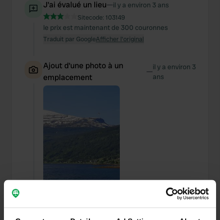
J'ai évalué un lieu
—
il y a environ 3 ans
Sitecode:
103149
le prix est maintenant de 300 couronnes
Traduit par Google
Afficher l'original
Ajout d'une photo à un
il y a environ 3
—
emplacement
ans