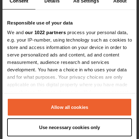
Consent
Details
Ad Settings
About
Ajout d'une photo à un
il y a environ 3
—
emplacement
ans
Responsible use of your data
We and
our 1022 partners
process your personal data,
e.g. your IP-number, using technology such as cookies to
store and access information on your device in order to
serve personalized ads and content, ad and content
measurement, audience research and services
development. You have a choice in who uses your data
and for what purposes. Your privacy choices are only
applicable on this digital property where you have made
your choices. You can change or withdraw your consent
any time from the Cookie Declaration or by clicking on
the Privacy trigger icon.
Allow all cookies
If you allow, we would also like to:
J'ai évalué un lieu
—
il y a environ 3 ans
Use necessary cookies only
Collect information about your geographical location
Sitecode:
69042
le prix est maintenant de 250 couronnes
which can be accurate to within several meters