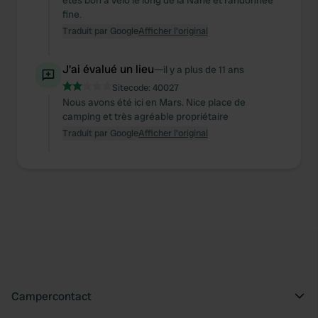
êtes bon à vélo le long de la Nahe et randonnée
fine.
Traduit par Google
Afficher l'original
J'ai évalué un lieu
—
il y a plus de 11 ans
Sitecode:
40027
Nous avons été ici en Mars. Nice place de
camping et très agréable propriétaire
Traduit par Google
Afficher l'original
Campercontact