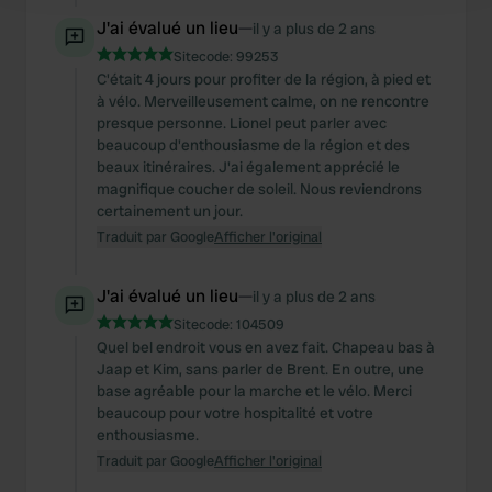
J'ai évalué un lieu
—
il y a plus de 2 ans
We use cookies to personalise content and ads, to
Sitecode:
99253
provide social media features and to analyse our traffic.
C'était 4 jours pour profiter de la région, à pied et
à vélo. Merveilleusement calme, on ne rencontre
We also share information about your use of our site with
presque personne. Lionel peut parler avec
our social media, advertising and analytics partners who
beaucoup d'enthousiasme de la région et des
may combine it with other information that you’ve
beaux itinéraires. J'ai également apprécié le
provided to them or that they’ve collected from your use
magnifique coucher de soleil. Nous reviendrons
of their services.
certainement un jour.
Traduit par Google
Afficher l'original
J'ai évalué un lieu
—
il y a plus de 2 ans
Sitecode:
104509
Quel bel endroit vous en avez fait. Chapeau bas à
Jaap et Kim, sans parler de Brent. En outre, une
base agréable pour la marche et le vélo. Merci
beaucoup pour votre hospitalité et votre
enthousiasme.
Traduit par Google
Afficher l'original