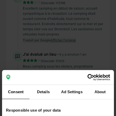
Sitecode:
112748
Excellent camping en début de saison, accueil
sympathique à la réception. Le camping était
ouvert comme d'habitude, tout comme le
restaurant. Endroits directement sur la mer et par
temps clair vue sur Stromboli. Les sanitaires sont
vétustes mais propres.
Traduit par Google
Afficher l'original
J'ai évalué un lieu
—
il y a environ 1 an
Sitecode:
51915
Beau camping sous les oliviers, propriétaire
sympathique. Il était heureux d’avoir désormais
un permis pour construire de nouvelles toilettes.
Vous pouvez faire du vélo jusqu'au Monte
Sant'Angelo. Il vend également des produits
Consent
Details
Ad Settings
About
régionaux et de délicieux vins.
Traduit par Google
Afficher l'original
Responsible use of your data
J'ai évalué un lieu
—
il y a environ 1 an