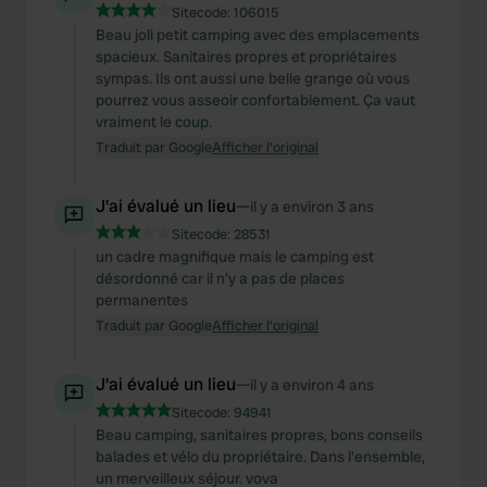
Sitecode:
106015
Beau joli petit camping avec des emplacements
spacieux. Sanitaires propres et propriétaires
sympas. Ils ont aussi une belle grange où vous
pourrez vous asseoir confortablement. Ça vaut
vraiment le coup.
Traduit par Google
Afficher l'original
J'ai évalué un lieu
—
il y a environ 3 ans
Sitecode:
28531
un cadre magnifique mais le camping est
désordonné car il n'y a pas de places
permanentes
Traduit par Google
Afficher l'original
J'ai évalué un lieu
—
il y a environ 4 ans
Sitecode:
94941
Beau camping, sanitaires propres, bons conseils
balades et vélo du propriétaire. Dans l'ensemble,
un merveilleux séjour. vova