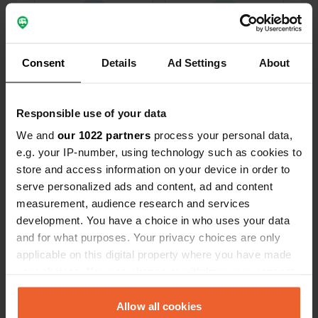
0
2
Consent
Details
Ad Settings
About
Lieux
Avis
Responsible use of your data
We and
our 1022 partners
process your personal data,
0
0
e.g. your IP-number, using technology such as cookies to
store and access information on your device in order to
Changements
Photos
serve personalized ads and content, ad and content
measurement, audience research and services
Chronologie des activités
development. You have a choice in who uses your data
and for what purposes. Your privacy choices are only
Tous
Lieux
Photos
Avis
applicable on this digital property where you have made
your choices. You can change or withdraw your consent
any time from the Cookie Declaration or by clicking on
J'ai évalué un lieu
—
il y a environ 4 ans
the Privacy trigger icon.
Allow all cookies
Sitecode:
56775