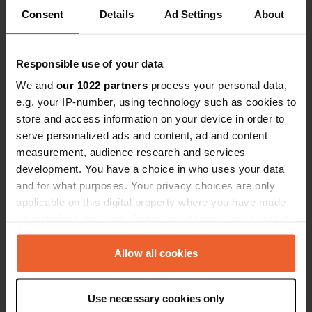
Traduit par Google
Afficher l'original
Consent
Details
Ad Settings
About
Ajout d'une photo à un
il y a plus de 6
—
emplacement
ans
Responsible use of your data
We and
our 1022 partners
process your personal data,
e.g. your IP-number, using technology such as cookies to
store and access information on your device in order to
serve personalized ads and content, ad and content
measurement, audience research and services
development. You have a choice in who uses your data
and for what purposes. Your privacy choices are only
applicable on this digital property where you have made
your choices. You can change or withdraw your consent
any time from the Cookie Declaration or by clicking on
the Privacy trigger icon.
Allow all cookies
If you allow, we would also like to:
J'ai évalué un lieu
—
il y a environ 7 ans
Use necessary cookies only
Collect information about your geographical location
Sitecode:
7386