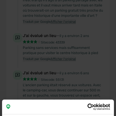
Il est vrai qu'il s'agit d'un parking partagé avec les
voitures et il vaut mieux arriver tard mais en Italie
où trouverait-on un parking gratuit très proche du
centre historique d'une importante ville d'art ?
Traduit par Google
Afficher l'original
J'ai évalué un lieu
—
il y a environ 2 ans
Sitecode:
43339
Parking sans services mais suffisamment
pratique pour visiter le centre historique à pied
Traduit par Google
Afficher l'original
J'ai évalué un lieu
—
il y a environ 6 ans
Sitecode:
55131
L'ancien parking était réservé aux voitures. Avec
le camping-car, vous devez continuer sur 500 m
et sur la gauche, vous trouverez un espace vert,
avec des services. Il est plus éloigné du pays mais
plus beau. Le matin, le préposé passe pour
récupérer 13 euros.