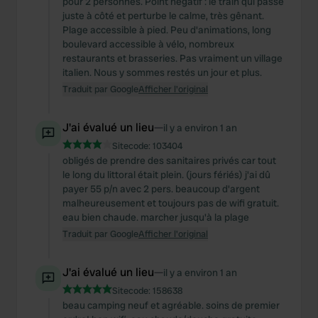
pour 2 personnes. Point négatif : le train qui passe
juste à côté et perturbe le calme, très gênant.
Plage accessible à pied. Peu d'animations, long
boulevard accessible à vélo, nombreux
restaurants et brasseries. Pas vraiment un village
italien. Nous y sommes restés un jour et plus.
Traduit par Google
Afficher l'original
J'ai évalué un lieu
—
il y a environ 1 an
Sitecode:
103404
obligés de prendre des sanitaires privés car tout
le long du littoral était plein. (jours fériés) j'ai dû
payer 55 p/n avec 2 pers. beaucoup d'argent
malheureusement et toujours pas de wifi gratuit.
eau bien chaude. marcher jusqu'à la plage
Traduit par Google
Afficher l'original
J'ai évalué un lieu
—
il y a environ 1 an
Sitecode:
158638
beau camping neuf et agréable. soins de premier