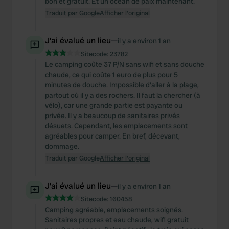
bon et gratuit. Et un océan de paix maintenant.
Traduit par Google
Afficher l'original
J'ai évalué un lieu
—
il y a environ 1 an
Sitecode:
23782
Le camping coûte 37 P/N sans wifi et sans douche
chaude, ce qui coûte 1 euro de plus pour 5
minutes de douche. Impossible d'aller à la plage,
partout où il y a des rochers. Il faut la chercher (à
vélo), car une grande partie est payante ou
privée. Il y a beaucoup de sanitaires privés
désuets. Cependant, les emplacements sont
agréables pour camper. En bref, décevant,
dommage.
Traduit par Google
Afficher l'original
J'ai évalué un lieu
—
il y a environ 1 an
Sitecode:
160458
Camping agréable, emplacements soignés.
Sanitaires propres et eau chaude, wifi gratuit