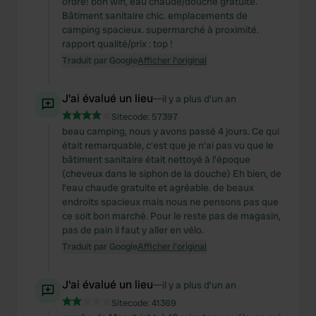
ordre! bon wifi, eau chaude/douche gratuite.
Bâtiment sanitaire chic. emplacements de
camping spacieux. supermarché à proximité.
rapport qualité/prix : top !
Traduit par Google
Afficher l'original
J'ai évalué un lieu
—
il y a plus d’un an
Sitecode:
57397
beau camping, nous y avons passé 4 jours. Ce qui
était remarquable, c'est que je n'ai pas vu que le
bâtiment sanitaire était nettoyé à l'époque
(cheveux dans le siphon de la douche) Eh bien, de
l'eau chaude gratuite et agréable. de beaux
endroits spacieux mais nous ne pensons pas que
ce soit bon marché. Pour le reste pas de magasin,
pas de pain il faut y aller en vélo.
Traduit par Google
Afficher l'original
J'ai évalué un lieu
—
il y a plus d’un an
Sitecode:
41369