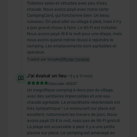
We also share information about your use of our site with
Toilettes sales et vétustes avec peu d'eau
our social media, advertising and analytics partners who
chaude. Nous avons payé avec notre carte
CampingCard, qui fonctionne bien. Un beau
may combine it with other information that you’ve
ruisseau. On peut aller au village à pied, mais il n'y
provided to them or that they’ve collected from your use
a pas grand-chose à faire. Le Wi-Fi est instable.
of their services.
Nous avons payé 16 € la nuit pour une étape, mais
nous avons quand même réussi à rejoindre le
camping. Les emplacements sont agréables et
spacieux.
Traduit par Google
Afficher l'original
J'ai évalué un lieu
—
il y a 11 mois
Sitecode:
40637
Un magnifique camping à deux pas du village,
avec des sanitaires impeccables et une eau
chaude agréable. Le propriétaire néerlandais est
très sympathique ! Le restaurant sur place est
excellent, notamment les travers de porc. Nous
avons payé 25 € la nuit, mais pas de Wi-Fi gratuit.
La plage est accessible à pied. Il y a une petite
piscine sur place. Le camping est aménagé en