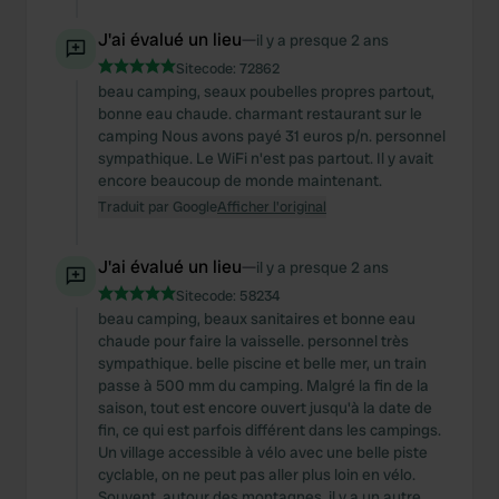
J'ai évalué un lieu
—
il y a presque 2 ans
Sitecode:
72862
beau camping, seaux poubelles propres partout,
bonne eau chaude. charmant restaurant sur le
camping Nous avons payé 31 euros p/n. personnel
sympathique. Le WiFi n'est pas partout. Il y avait
encore beaucoup de monde maintenant.
Traduit par Google
Afficher l'original
J'ai évalué un lieu
—
il y a presque 2 ans
Sitecode:
58234
beau camping, beaux sanitaires et bonne eau
chaude pour faire la vaisselle. personnel très
sympathique. belle piscine et belle mer, un train
passe à 500 mm du camping. Malgré la fin de la
saison, tout est encore ouvert jusqu'à la date de
fin, ce qui est parfois différent dans les campings.
Un village accessible à vélo avec une belle piste
cyclable, on ne peut pas aller plus loin en vélo.
Souvent, autour des montagnes, il y a un autre