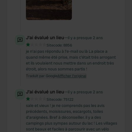
J'ai évalué un lieu
—
il y a presque 2 ans
Sitecode:
8856
je n'ai pas répondu à l'e-mail ou là La place a
quand même été prise, mais c'était très arrogant
et ils voulaient nous mettre dans un endroit très
étroit, alors nous sommes partis !
Traduit par Google
Afficher l'original
J'ai évalué un lieu
—
il y a presque 2 ans
Sitecode:
75122
sale et vieux ! je ne comprends pas les avis
précédents, moisissures, escargots, toiles
d'araignées. Bref à déconseiller. il y a des
campings plus sympas autour du lac ! Les villages
sont beaux et faciles à parcourir avec un vélo