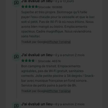
J'ai évalué un lieu
—
il y a 13 jours
Sitecode:
160686
Superbe et très propre. Dommage qu'il faille
payer l'eau chaude pour la vaisselle et que le bac
soit si petit. Pas de Wi-Fi là où nous étions. Nous
avons bien mangé au bistro. Emplacements
spacieux. Cadre magnifique. Nous reviendrons
sans hésiter.
Traduit par Google
Afficher l'original
J'ai évalué un lieu
—
il y a environ 2 mois
Sitecode:
46574
Bon camping de transit. Emplacements
agréables, pas de Wi-Fi gratuit, sanitaires
corrects. Jolie petite piscine à 34 degrés ! Snack-
bar avec musique française en fond sonore.
Service de petits pains à partir de 8h.
Traduit par Google
Afficher l'original
J'ai évalué un lieu
—
il y a environ 2 mois