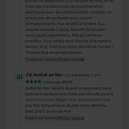
proche de Maastricht, à 10 minutes en vélo. ce qui
n'est pas mentionné peu de branchements
électriques pour les emplacements camping-car
et trop peu de sanitaires pour autant
d'emplacements. Pas de WiFi à l'arrière. Eau
chaude payante (1 euro). Douche (5 minutes 1
euro) payée séparément. Pas de sanitaires
chauffés. Vous sortez de la douche directement
dehors. Bref, froid pour cette période de l'année !
Trouvez tout ce qui est minimal.
Traduit par Google
Afficher l'original
J'ai évalué un lieu
—
il y a presque 2 ans
Sitecode:
85833
camping cher, service de pain uniquement, beau
bâtiment sanitaire avec belle eau chaude. pour le
reste il n'y a rien d'aussi cher. le personnel n'est
pas très sympathique. de jolis spots délimités.
Bref, pour 1. assez de nuit
Traduit par Google
Afficher l'original