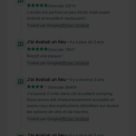
Sitecode:
53710
L'accès est parfois un peu étroit, mais super
endroit et excellent restaurant !
Traduit par Google
Afficher l'original
J'ai évalué un lieu
—
il y a plus de 2 ans
Sitecode:
13617
Reçoit une plaque !
Traduit par Google
Afficher l'original
J'ai évalué un lieu
—
il y a environ 3 ans
Sitecode:
86404
J'ai passé 2 nuits dans cet excellent camping.
Nous avons été chaleureusement accueillis et
avons reçu des explications détaillées sur toutes
les options de vélo et de marche.
Traduit par Google
Afficher l'original
J'ai évalué un lieu
—
il y a plus de 3 ans