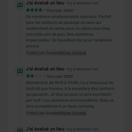
J'ai évalué un lieu
—
il y a environ 1 an
Sitecode:
20651
De nombreux emplacements spacieux. Parfait
pour les visiteurs de passage ou ceux qui
recherchent le calme pour un séjour plus long.
Une belle aire de jeux. Des sanitaires
impeccables ! Ils travaillent dur pour l'améliorer
encore.
Traduit par Google
Afficher l'original
J'ai évalué un lieu
—
il y a environ 1 an
Sitecode:
28331
Maintenant, de 6h15 à 21h30, il y a beaucoup de
bruit dû aux travaux, à la poussière des camions
qui passent… et tout ça pour un prix exorbitant
par nuit ! Les sanitaires sont excellents. Mais ce
sera probablement un beau camping.
Traduit par Google
Afficher l'original
J'ai évalué un lieu
—
il y a environ 1 an