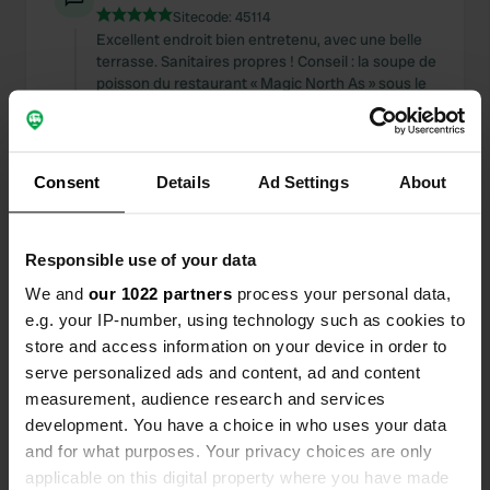
Sitecode:
45114
Excellent endroit bien entretenu, avec une belle
terrasse. Sanitaires propres ! Conseil : la soupe de
poisson du restaurant « Magic North As » sous le
pont !
Traduit par Google
Afficher l'original
Consent
Details
Ad Settings
About
J'ai évalué un lieu
—
il y a environ 1 an
Sitecode:
8353
Attention : le pont est en rénovation ! Très
Responsible use of your data
bruyant de 7 h à 17 h 30/18 h ! D'où seulement
2 étoiles. Sinon, le camping urbain est excellent,
We and
our 1022 partners
process your personal data,
avec son emplacement, ses installations et son
e.g. your IP-number, using technology such as cookies to
terrain. Vous pouvez vous rendre en ville à pied
store and access information on your device in order to
ou à vélo.
serve personalized ads and content, ad and content
Traduit par Google
Afficher l'original
measurement, audience research and services
development. You have a choice in who uses your data
J'ai évalué un lieu
—
il y a environ 1 an
and for what purposes. Your privacy choices are only
Sitecode:
26680
applicable on this digital property where you have made
Nous sommes d'accord avec l'avis précédent.