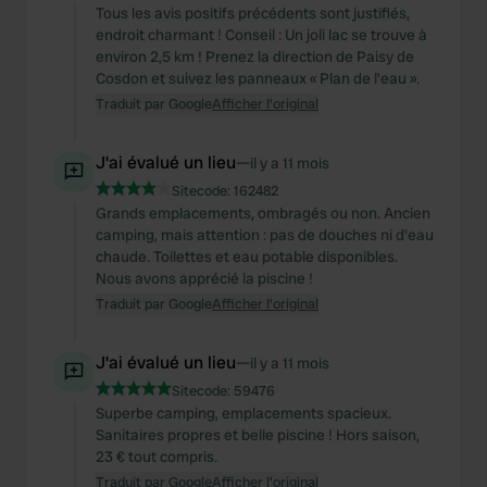
Tous les avis positifs précédents sont justifiés,
endroit charmant ! Conseil : Un joli lac se trouve à
environ 2,5 km ! Prenez la direction de Paisy de
Cosdon et suivez les panneaux « Plan de l’eau ».
Traduit par Google
Afficher l'original
J'ai évalué un lieu
—
il y a 11 mois
Sitecode:
162482
Grands emplacements, ombragés ou non. Ancien
camping, mais attention : pas de douches ni d'eau
chaude. Toilettes et eau potable disponibles.
Nous avons apprécié la piscine !
Traduit par Google
Afficher l'original
J'ai évalué un lieu
—
il y a 11 mois
Sitecode:
59476
Superbe camping, emplacements spacieux.
Sanitaires propres et belle piscine ! Hors saison,
23 € tout compris.
Traduit par Google
Afficher l'original