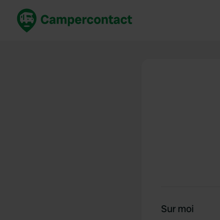
Réservez maintenant
Les meil
France
France
Italie
Italie
Espagne
Espagne
Allemagne
Allemagn
Voir tout...
Pays-Bas
Sur moi