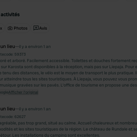
activités
ux
Photos
Avis
 un lieu
—
il y a environ 1 an
itecode:
59373
ré et arboré. Facilement accessible. Toilettes et douches fortement 
 sur Karosta sont disponibles à la réception, mais pas sur Liepaja. Pour 
e tenu des distances, le vélo est le moyen de transport le plus pratique. Il
r atteindre tous les sites touristiques. À Liepaja, vous pouvez vous pr
 musique gravées sur les pavés. L'office de tourisme en propose une desc
oogle
Afficher l'original
 un lieu
—
il y a environ 1 an
itecode:
62627
gréable, pas trop grand, situé au calme. Accueil chaleureux et nombre
dités et les sites touristiques de la région. Le château de Rundale et se
détour. Les installations du camping sont excellentes.