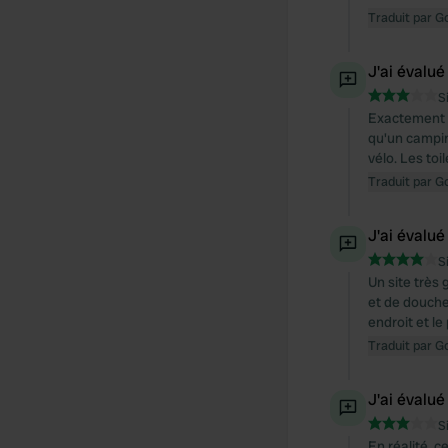
Traduit par G
J'ai évalué
S
Exactement c
qu'un camping
vélo. Les to
Traduit par G
J'ai évalué
S
Un site très 
et de douche
endroit et le
Traduit par G
J'ai évalué
S
En réalité, 