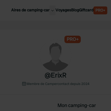
Aires de camping-car
Voyages
Blog
Giftcard
PRO+
leures aires de camping-car
Belgique
Slovénie
PRO+
Autriche
Suède
e
Suisse
@
ErixR
Membre de Campercontact depuis 2024
Mon camping-car