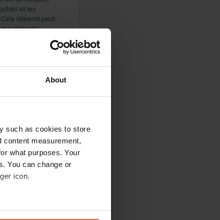
uches et les
e. Cela dépend peut-
ous auprès de
About
cueil très
e la plage, des
 ni vidange eaux
tif un peu plus loin
y such as cookies to store
nd content measurement,
for what purposes. Your
es. You can change or
ger icon.
plain-pied, très
éclairage
eral meters