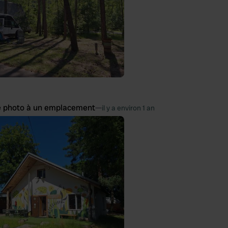
e photo à un emplacement
—
il y a environ 1 an