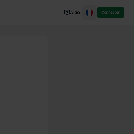
Aide
Connecter
Norvège
Portugal
Danemark
Croatie
Voir tout...