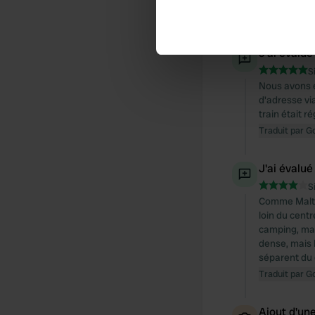
Identify your device by ac
Traduit par G
Find out more about how your
J'ai évalué
We use cookies to personalis
S
information about your use of
Nous avons é
other information that you’ve
d'adresse vi
train était 
Traduit par G
J'ai évalué
S
Comme Malte 
loin du cent
camping, mai
dense, mais l
séparent du 
Traduit par G
Ajout d'un