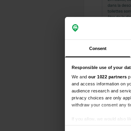
dans la desc
toilettes son
être de la di
l'office de t
Traduit par G
J'ai évalué
Consent
S
Quel endroit 
chaleureux da
Responsible use of your dat
restaurants 
usées ni aire
We and
our 1022 partners
pr
et celui-ci, le
and access information on yo
Traduit par G
audience research and servi
privacy choices are only app
J'ai évalué
withdraw your consent any tim
S
Bel emplacem
If you allow, we would also lik
calme et som
Collect information abou
insuffisant e