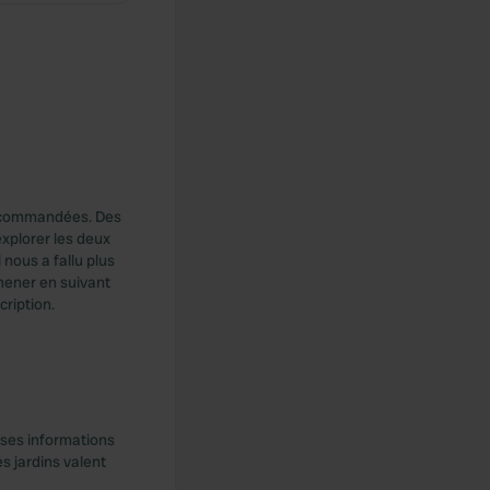
recommandées. Des
explorer les deux
 nous a fallu plus
omener en suivant
ription.
uses informations
s jardins valent