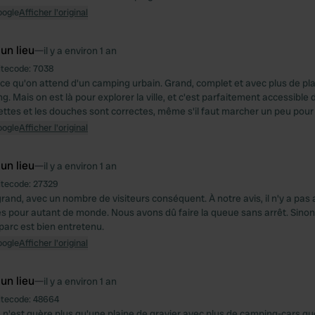
oogle
Afficher l'original
 un lieu
—
il y a environ 1 an
itecode:
7038
e qu'on attend d'un camping urbain. Grand, complet et avec plus de pl
. Mais on est là pour explorer la ville, et c'est parfaitement accessible 
ilettes et les douches sont correctes, même s'il faut marcher un peu pour
oogle
Afficher l'original
 un lieu
—
il y a environ 1 an
itecode:
27329
grand, avec un nombre de visiteurs conséquent. À notre avis, il n'y a pas 
s pour autant de monde. Nous avons dû faire la queue sans arrêt. Sinon, 
 parc est bien entretenu.
oogle
Afficher l'original
 un lieu
—
il y a environ 1 an
itecode:
48664
ce n'est guère plus qu'une plaine de gravier avec plus de camping-cars qu