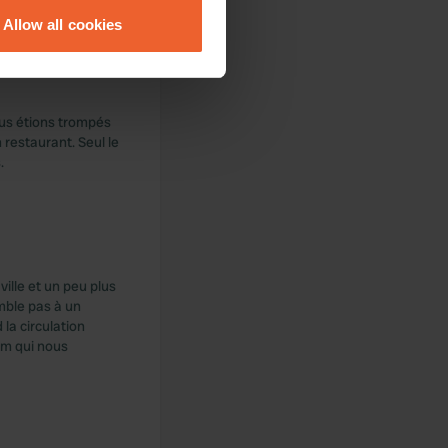
Allow all cookies
ails section
.
se our traffic. We also share
ers who may combine it with
ous étions trompés
 services.
restaurant. Seul le
.
ille et un peu plus
mble pas à un
la circulation
 km qui nous