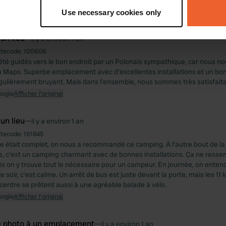
tively scanning it for specific characteristics (fingerprinting)
oogle
Afficher l'original
Use necessary cookies only
 personal data is processed and set your preferences in the
det
 un lieu
—
il y a environ 1 an
e content and ads, to provide social media features and to analy
itecode:
100606
 our site with our social media, advertising and analytics partn
té guidés vers le bon endroit par un Polonais sympathique, car nous n
 provided to them or that they’ve collected from your use of their
a Maps. Superbe emplacement avec d'excellentes installations et un bon 
régulièrement bruyant. Mais dans l'ensemble, nous sommes très satisfaits
oogle
Afficher l'original
 un lieu
—
il y a environ 1 an
itecode:
161845
était complet, on nous a recommandé ce camping. À l'autre bout de la v
re, c'est un camping charmant avec de bonnes installations. Ça ne resse
s on y trouve tout le nécessaire pour un campeur. En journée, on entend 
e soir, c'est calme. Un arrêt de bus est juste devant la porte, mais les 11
centre se prêtent aussi à une agréable balade à vélo.
oogle
Afficher l'original
e photo à un emplacement
—
il y a environ 1 an