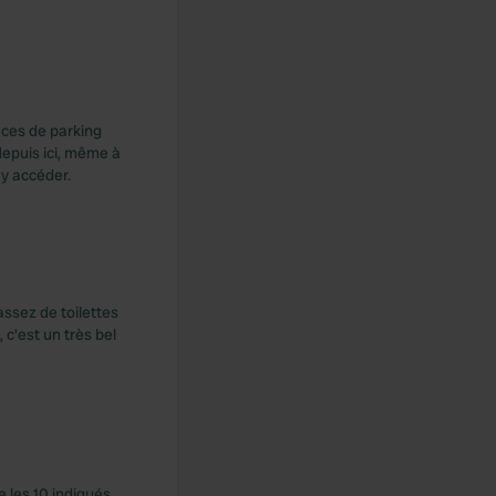
aces de parking
depuis ici, même à
 y accéder.
assez de toilettes
c'est un très bel
e les 10 indiqués