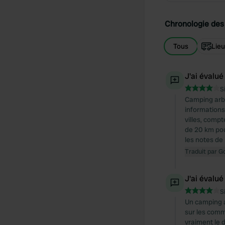
Chronologie des 
Tous
Lie
J'ai évalué
S
Camping arbo
informations
villes, compt
de 20 km pou
les notes de
Traduit par G
J'ai évalué
S
Un camping a
sur les commo
vraiment le 