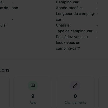
ge
:
-
Camping-car
:
-
ux de
non
Année-modèle
:
-
Longueur du camping-
-
-
car
:
uis
:
Châssis
:
-
Type de camping-car
:
-
Possédez-vous ou
-
louez-vous un
camping-car?
tions
9
0
Avis
Changements