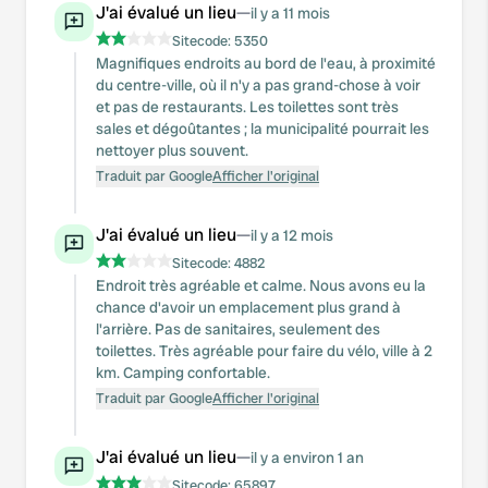
J'ai évalué un lieu
—
il y a 11 mois
Sitecode:
5350
Magnifiques endroits au bord de l'eau, à proximité
du centre-ville, où il n'y a pas grand-chose à voir
et pas de restaurants. Les toilettes sont très
sales et dégoûtantes ; la municipalité pourrait les
nettoyer plus souvent.
Traduit par Google
Afficher l'original
J'ai évalué un lieu
—
il y a 12 mois
Sitecode:
4882
Endroit très agréable et calme. Nous avons eu la
chance d'avoir un emplacement plus grand à
l'arrière. Pas de sanitaires, seulement des
toilettes. Très agréable pour faire du vélo, ville à 2
km. Camping confortable.
Traduit par Google
Afficher l'original
J'ai évalué un lieu
—
il y a environ 1 an
Sitecode:
65897