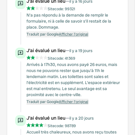
J'ai évalué un lieu
—
il y a 16 jours
Sitecode:
99321
N'a pas répondu à la demande de remplir le
formulaire, ni à celle de savoir s'il restait de la
place. Dommage.
Traduit par Google
Afficher l'original
J'ai évalué un lieu
—
il y a 19 jours
Sitecode:
41369
Arrivés à 17h30, nous avons payé 26 euros, mais
nous ne pouvons rester que jusqu'à 11h le
lendemain matin. Les toilettes sont sales et
l'électricité est en supplément. L'espace extérieur
est mal entretenu. Le seul avantage est sa
proximité avec le centre-ville.
Traduit par Google
Afficher l'original
J'ai évalué un lieu
—
il y a 20 jours
Sitecode:
98789
Accueil très chaleureux, nous avons reçu toutes