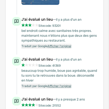
J'ai évalué un lieu
—
il y a plus d’un an
Sitecode:
93201
bel endroit calme avec sanitaires très propres.
maintenant nous n'étions plus que deux des gens
sympathiques au restaurant.
Traduit par Google
Afficher l'original
J'ai évalué un lieu
—
il y a plus d’un an
Sitecode:
41369
beaucoup trop humide, boue pas agréable, quand
tu sors tu te retrouves dans la boue. déconseillé
en hiver
Traduit par Google
Afficher l'original
J'ai évalué un lieu
—
il y a presque 2 ans
Sitecode:
21552