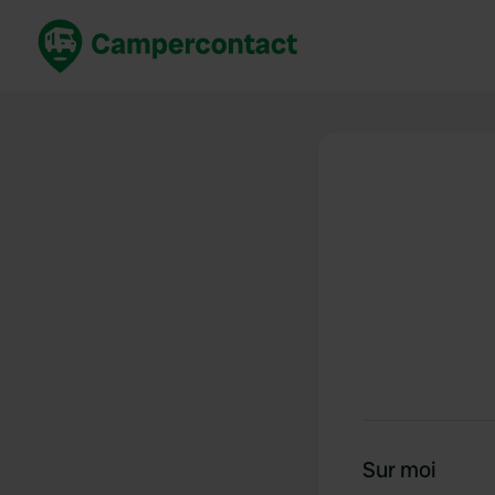
Réservez maintenant
Les meil
France
France
Italie
Italie
Espagne
Espagne
Allemagne
Allemagn
Voir tout...
Pays-Bas
Sur moi