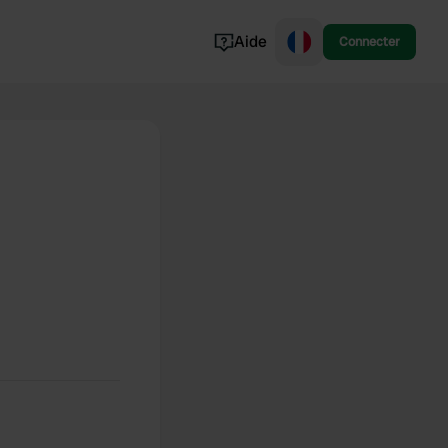
Aide
Connecter
Norvège
Portugal
Danemark
Croatie
Voir tout...