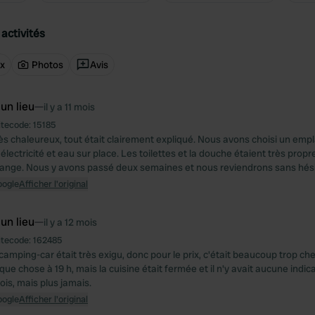
activités
ux
Photos
Avis
 un lieu
—
il y a 11 mois
itecode:
15185
rès chaleureux, tout était clairement expliqué. Nous avons choisi un em
 électricité et eau sur place. Les toilettes et la douche étaient très prop
dange. Nous y avons passé deux semaines et nous reviendrons sans hési
oogle
Afficher l'original
 un lieu
—
il y a 12 mois
itecode:
162485
camping-car était très exigu, donc pour le prix, c'était beaucoup trop ch
ue chose à 19 h, mais la cuisine était fermée et il n'y avait aucune indi
ois, mais plus jamais.
oogle
Afficher l'original