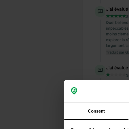
J'ai évalué
S
Quel bel end
impeccables.
moins clémen
explorer la r
largement la 
Traduit par G
J'ai évalué
S
Nous sommes 
Sur Camper C
pour les kil
Traduit par G
Consent
J'ai évalué
S
Ouvert aujour