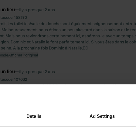
 un lieu
—
il y a presque 2 ans
itecode:
158370
roit, les toilettes/salle de douche sont également soigneusement entre
 Malheureusement, nous étions un peu plus tard dans la saison et le te
t. Mais nous reviendrons certainement ici, espérons-le avec un temps m
égion. Dominic et Natalie le font parfaitement ici. Si vous êtes dans le coi
peine. A la prochaine fois Dominic & Natalie.👍🏻
oogle
Afficher l'original
 un lieu
—
il y a presque 2 ans
itecode:
107032
arrivés ici aujourd'hui (27/09) et à notre grande surprise, c'était comp
ontact et sur le site il est ouvert jusqu'au 31 décembre. Je suis allé à
omètres parcourus.
oogle
Afficher l'original
Details
Ad Settings
 un lieu
—
il y a presque 2 ans
itecode:
82743
d'hui selon le site mais complètement désert. Il n'a pas l'air frais non pl