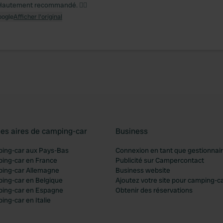
 Hautement recommandé. 👍🏻
oogle
Afficher l'original
les aires de camping-car
Business
ping-car aux Pays-Bas
Connexion en tant que gestionnai
ping-car en France
Publicité sur Campercontact
ping-car Allemagne
Business website
ping-car en Belgique
Ajoutez votre site pour camping-c
ping-car en Espagne
Obtenir des réservations
ing-car en Italie