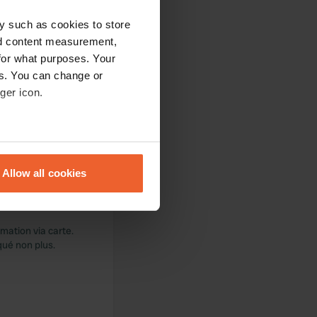
y such as cookies to store
nd content measurement,
for what purposes. Your
es. You can change or
ger icon.
 bien arrangé, mais
in. Bel endroit au
e qui est décevant
eral meters
Allow all cookies
ails section
.
se our traffic. We also share
mmation via carte.
ers who may combine it with
qué non plus.
 services.