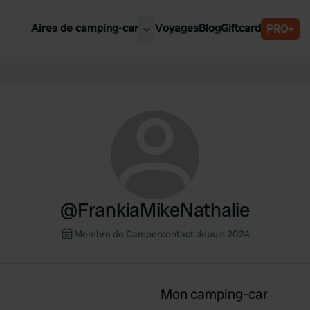
Aires de camping-car
Voyages
Blog
Giftcard
PRO+
leures aires de camping-car
Belgique
Slovénie
Autriche
Suède
e
Suisse
@
FrankiaMikeNathalie
Membre de Campercontact depuis 2024
Mon camping-car