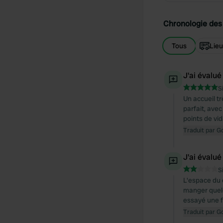
Chronologie des 
Tous
Lie
J'ai évalué
S
Un accueil t
parfait, avec
points de vi
Traduit par G
J'ai évalué
S
L'espace du 
manger quelq
essayé une f
Traduit par G