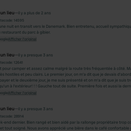
 un lieu
—
il y a plus de 2 ans
itecode:
14595
 une nuit en transit vers le Danemark. Bien entretenu, accueil sympathiqu
 restaurant du parc à gibier.
oogle
Afficher l'original
 un lieu
—
il y a presque 3 ans
itecode:
12641
t pour camper et assez calme malgré la route très fréquentée à côté. M
ès hostiles et peu clairs. Le premier jour, on m'a dit que je devais d'abo
t payer et le deuxième jour, je me suis présenté et on m'a dit que je suis 
u'un à l'extérieur! ! ! Gauche tout de suite. Première fois et aussi la der
oogle
Afficher l'original
 un lieu
—
il y a presque 3 ans
itecode:
28914
ek-end dernier. Bien rangé et bien aidé par la rallonge propriétaire trop c
 et tout soigné. Nous avons apprécié une bière dans le café confortable