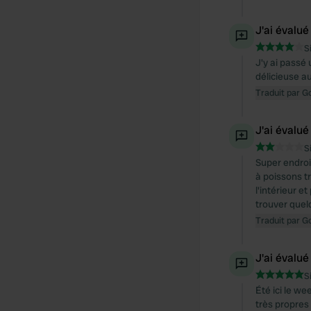
J'ai évalué
S
J'y ai passé
délicieuse au
Traduit par G
J'ai évalué
S
Super endroi
à poissons tr
l'intérieur e
trouver quelq
Traduit par G
J'ai évalué
S
Été ici le we
très propres