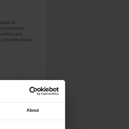
tenues et
mps était donc
eilleur pour
n, cet arrêt en vaut
lètement désert.
 un autre. Dommage
About
us. évitez