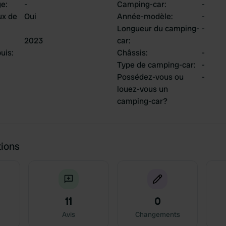
ge
:
-
Camping-car
:
-
ux de
Oui
Année-modèle
:
-
Longueur du camping-
-
2023
car
:
uis
:
Châssis
:
-
Type de camping-car
:
-
Possédez-vous ou
-
louez-vous un
camping-car?
tions
11
0
Avis
Changements