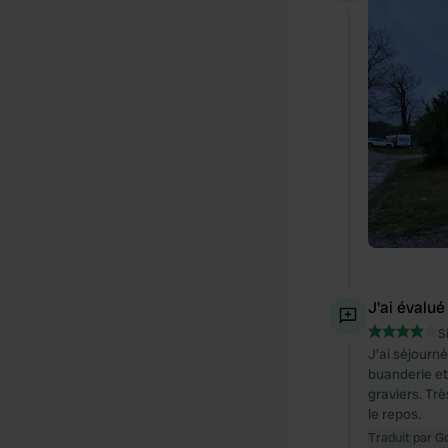
J'ai évalué
S
J'ai séjourn
buanderie et
graviers. Tr
le repos.
Traduit par G