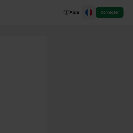
Aide
Connecter
Norvège
Portugal
Danemark
Croatie
Voir tout...