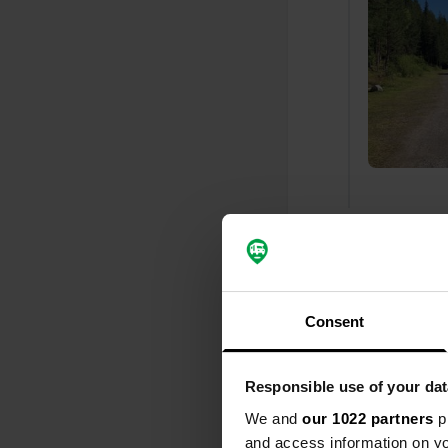
Ajout d'un
Consent
Responsible use of your dat
We and
our 1022 partners
pr
and access information on yo