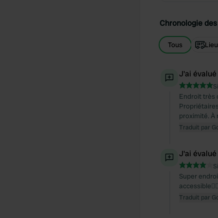
Chronologie des 
Tous
Lie
J'ai évalué
S
Endroit très
Propriétaire
proximité. À
Traduit par G
J'ai évalué
S
Super endroit
accessible👍
Traduit par G