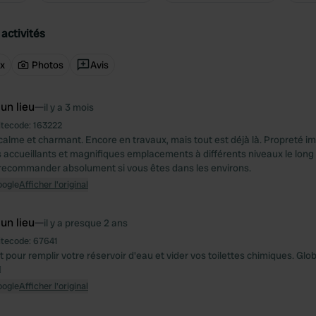
activités
ux
Photos
Avis
 un lieu
—
il y a 3 mois
itecode:
163222
 calme et charmant. Encore en travaux, mais tout est déjà là. Propreté i
s accueillants et magnifiques emplacements à différents niveaux le long 
 recommander absolument si vous êtes dans les environs.
oogle
Afficher l'original
 un lieu
—
il y a presque 2 ans
itecode:
67641
 pour remplir votre réservoir d'eau et vider vos toilettes chimiques. Gl

oogle
Afficher l'original