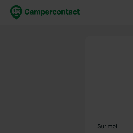
Réservez maintenant
Les meil
France
France
Italie
Italie
Espagne
Espagne
Allemagne
Allemagn
Voir tout...
Pays-Bas
Sur moi