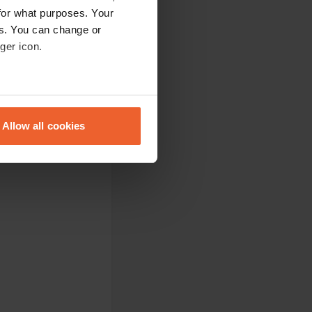
for what purposes. Your
es. You can change or
ger icon.
eral meters
Allow all cookies
ails section
.
se our traffic. We also share
ers who may combine it with
 services.