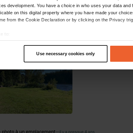
ces development. You have a choice in who uses your data and 
licable on this digital property where you have made your choic
e from the Cookie Declaration or by clicking on the Privacy trig
e photo à un emplacement
—
il y a presque 4 ans
e to:
t your geographical location which can be accurate to within sev
tively scanning it for specific characteristics (fingerprinting)
Use necessary cookies only
 personal data is processed and set your preferences in the
det
e content and ads, to provide social media features and to analy
 our site with our social media, advertising and analytics partn
 provided to them or that they’ve collected from your use of their
e photo à un emplacement
—
il y a presque 4 ans