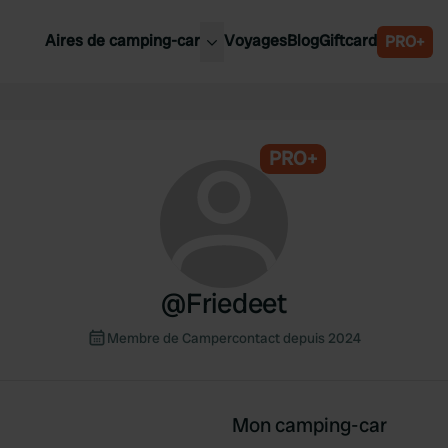
Aires de camping-car
Voyages
Blog
Giftcard
PRO+
leures aires de camping-car
Belgique
Slovénie
PRO+
Autriche
Suède
e
Suisse
@
Friedeet
Membre de Campercontact depuis 2024
Mon camping-car