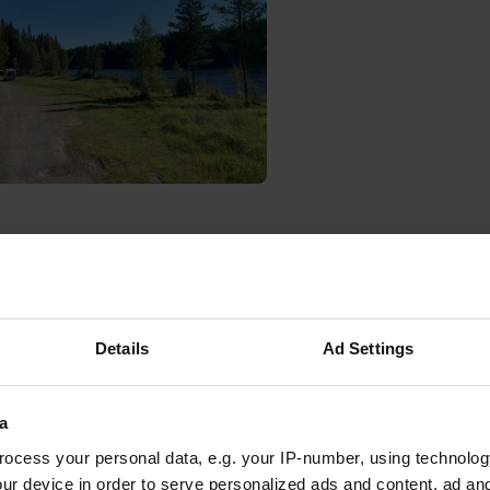
e photo à un emplacement
—
il y a presque 4 ans
Details
Ad Settings
a
ocess your personal data, e.g. your IP-number, using technolog
ur device in order to serve personalized ads and content, ad a