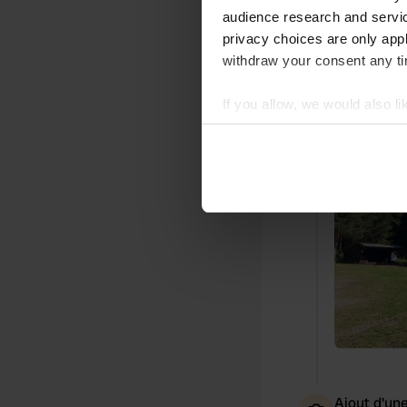
audience research and servi
privacy choices are only app
withdraw your consent any tim
Ajout d'un
If you allow, we would also lik
Collect information abou
Identify your device by ac
Find out more about how your
We use cookies to personalis
information about your use of
other information that you’ve
Ajout d'un