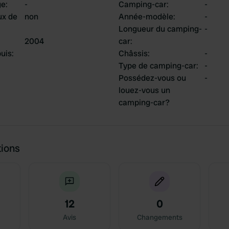
ge
:
-
Camping-car
:
-
ux de
non
Année-modèle
:
-
Longueur du camping-
-
2004
car
:
uis
:
Châssis
:
-
Type de camping-car
:
-
Possédez-vous ou
-
louez-vous un
camping-car?
tions
12
0
Avis
Changements