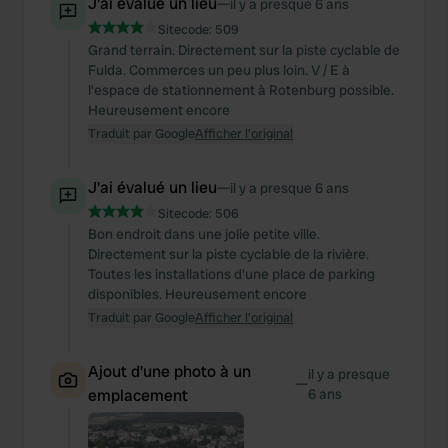
J'ai évalué un lieu
—
il y a presque 6 ans
Sitecode:
509
Grand terrain. Directement sur la piste cyclable de
Fulda. Commerces un peu plus loin. V / E à
l'espace de stationnement à Rotenburg possible.
Heureusement encore
Traduit par Google
Afficher l'original
J'ai évalué un lieu
—
il y a presque 6 ans
Sitecode:
506
Bon endroit dans une jolie petite ville.
Directement sur la piste cyclable de la rivière.
Toutes les installations d'une place de parking
disponibles. Heureusement encore
Traduit par Google
Afficher l'original
Ajout d'une photo à un
il y a presque
—
emplacement
6 ans