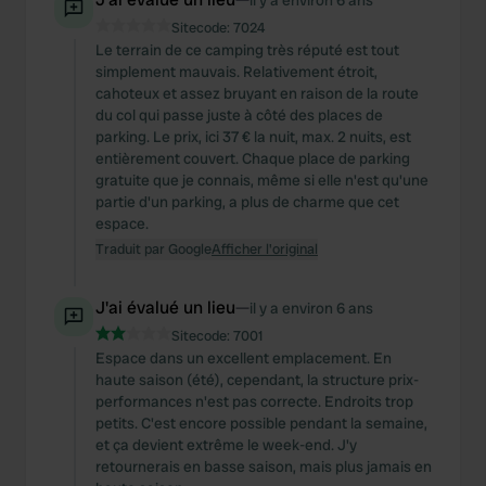
il y a environ 6 ans
We also share information about your use of our site with
Sitecode:
7024
our social media, advertising and analytics partners who
Le terrain de ce camping très réputé est tout
may combine it with other information that you’ve
simplement mauvais. Relativement étroit,
provided to them or that they’ve collected from your use
cahoteux et assez bruyant en raison de la route
of their services.
du col qui passe juste à côté des places de
parking. Le prix, ici 37 € la nuit, max. 2 nuits, est
entièrement couvert. Chaque place de parking
gratuite que je connais, même si elle n'est qu'une
partie d'un parking, a plus de charme que cet
espace.
Traduit par Google
Afficher l'original
J'ai évalué un lieu
—
il y a environ 6 ans
Sitecode:
7001
Espace dans un excellent emplacement. En
haute saison (été), cependant, la structure prix-
performances n'est pas correcte. Endroits trop
petits. C'est encore possible pendant la semaine,
et ça devient extrême le week-end. J'y
retournerais en basse saison, mais plus jamais en