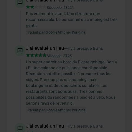
il y a presque 6 ans
Sitecode:
28224
Pas vraiment invitant. Une structure non
reconnaissable. Le personnel du camping est très
gentil.
Traduit par Google
Afficher l'original
J'ai évalué un lieu
—
il y a presque 6 ans
Sitecode:
8723
Un super endroit au bord du Fichtelgebirge. Bon V
/ E. Une colonne de puissance est disponible.
Réception satellite possible à presque tous les
sièges. Presque pas de shopping, mais
boulangerie et deux bouchers sur place. Les
restaurants sont bons aussi. Très bonnes
possibilités de randonnées à pied et à vélo. Nous
serions ravis de revenir ici.
Traduit par Google
Afficher l'original
J'ai évalué un lieu
—
il y a presque 6 ans