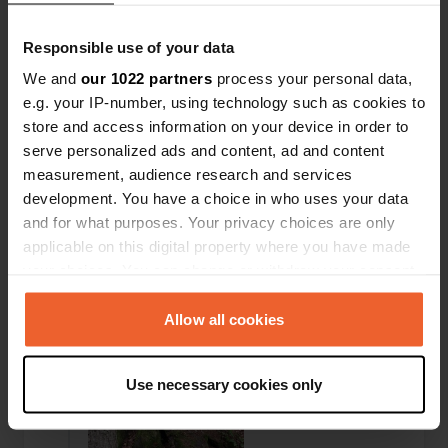
Responsible use of your data
We and
our 1022 partners
process your personal data,
e.g. your IP-number, using technology such as cookies to
store and access information on your device in order to
serve personalized ads and content, ad and content
measurement, audience research and services
development. You have a choice in who uses your data
and for what purposes. Your privacy choices are only
Ajout d'une photo à un
il y a plus de 6
—
applicable on this digital property where you have made
emplacement
ans
your choices. You can change or withdraw your consent
any time from the Cookie Declaration or by clicking on
the Privacy trigger icon.
Allow all cookies
If you allow, we would also like to:
Use necessary cookies only
Collect information about your geographical location
which can be accurate to within several meters
Identify your device by actively scanning it for