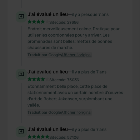
J'ai évalué un lieu
—
il y a presque 7 ans
Sitecode:
27686
Endroit merveilleusement calme. Pratique pour
utiliser les coordonnées pour y arriver. Les
promenades sont belles: mettez de bonnes
chaussures de marche.
Traduit par Google
Afficher l'original
J'ai évalué un lieu
—
il y a plus de 7 ans
Sitecode:
75036
Étonnamment belle place, cette place de
stationnement avec un certain nombre d'œuvres
d'art de Robert Jakobsen, surplombant une
vallée.
Traduit par Google
Afficher l'original
J'ai évalué un lieu
—
il y a plus de 7 ans
Sitecode:
57406