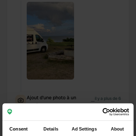
Ajout d'une photo à un
il y a plus de 6
—
emplacement
ans
Consent
Details
Ad Settings
About