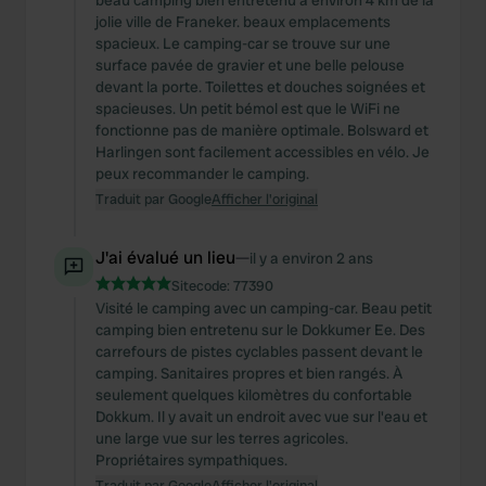
beau camping bien entretenu à environ 4 km de la
jolie ville de Franeker. beaux emplacements
spacieux. Le camping-car se trouve sur une
surface pavée de gravier et une belle pelouse
devant la porte. Toilettes et douches soignées et
spacieuses. Un petit bémol est que le WiFi ne
fonctionne pas de manière optimale. Bolsward et
Harlingen sont facilement accessibles en vélo. Je
peux recommander le camping.
Traduit par Google
Afficher l'original
J'ai évalué un lieu
—
il y a environ 2 ans
Sitecode:
77390
Visité le camping avec un camping-car. Beau petit
camping bien entretenu sur le Dokkumer Ee. Des
carrefours de pistes cyclables passent devant le
camping. Sanitaires propres et bien rangés. À
seulement quelques kilomètres du confortable
Dokkum. Il y avait un endroit avec vue sur l'eau et
une large vue sur les terres agricoles.
Propriétaires sympathiques.
Traduit par Google
Afficher l'original