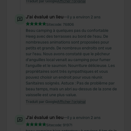
Traduit par Google
Afficher l'original
may combine it with other information that you’ve
provided to them or that they’ve collected from your use
J'ai évalué un lieu
—
of their services.
il y a environ 2 ans
Sitecode:
76806
Beau camping à quelques pas du confortable
Heeg avec des terrasses au bord de l'eau. De
nombreuses animations sont proposées pour
petits et grands. De nombreux endroits ont vue
sur l’eau. Nous avons constaté que le pêcheur
d'anguilles local venait au camping pour fumer
l'anguille et le saumon. Nourriture délicieuse. Les
propriétaires sont très sympathiques et vous
pouvez choisir un endroit pour vous réunir.
Sanitaires soignés. Astuce : Pas de problème par
beau temps, mais un abri au-dessus de la zone de
vaisselle est une plus-value.
Traduit par Google
Afficher l'original
J'ai évalué un lieu
—
il y a environ 2 ans
Sitecode:
91971