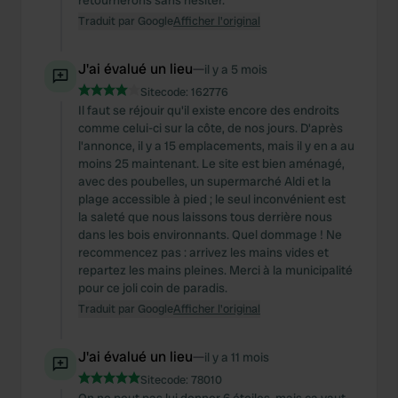
retournerons sans hésiter.
Traduit par Google
Afficher l'original
J'ai évalué un lieu
—
il y a 5 mois
Sitecode:
162776
Il faut se réjouir qu'il existe encore des endroits
comme celui-ci sur la côte, de nos jours. D'après
l'annonce, il y a 15 emplacements, mais il y en a au
moins 25 maintenant. Le site est bien aménagé,
avec des poubelles, un supermarché Aldi et la
plage accessible à pied ; le seul inconvénient est
la saleté que nous laissons tous derrière nous
dans les bois environnants. Quel dommage ! Ne
recommencez pas : arrivez les mains vides et
repartez les mains pleines. Merci à la municipalité
pour ce joli coin de paradis.
Traduit par Google
Afficher l'original
J'ai évalué un lieu
—
il y a 11 mois
Sitecode:
78010