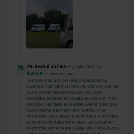
We also share information about your use of our site with
our social media, advertising and analytics partners who
may combine it with other information that you’ve
provided to them or that they’ve collected from your use
of their services.
J'ai évalué un lieu
—
il y a plus de 3 ans
Sitecode:
53149
Je me suis tenu ici lors de la préparation du
voyage en camping-car NKC. Au camping comme
au CP, des emplacements spacieux avec
électricité. entièrement équipé au camping. Très
beau bloc sanitaire, accessible avec le ticket que
vous obtenez à la machine à l'entrée. Pour
l'électricité, vous devez la recharger à la machine,
où vous devez également payer. Le surplus sur
l'électricité est réglé à la caisse. Une chose si vous