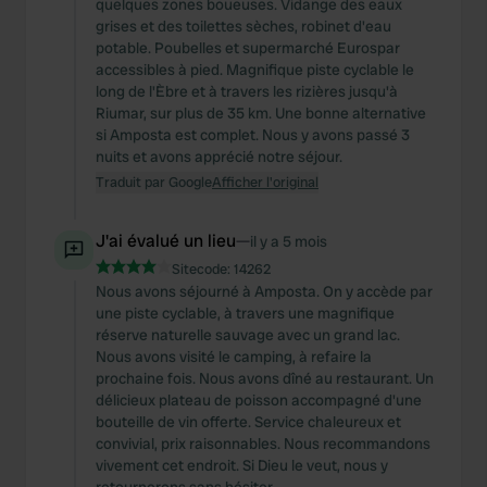
quelques zones boueuses. Vidange des eaux
grises et des toilettes sèches, robinet d'eau
potable. Poubelles et supermarché Eurospar
accessibles à pied. Magnifique piste cyclable le
long de l'Èbre et à travers les rizières jusqu'à
Riumar, sur plus de 35 km. Une bonne alternative
si Amposta est complet. Nous y avons passé 3
nuits et avons apprécié notre séjour.
Traduit par Google
Afficher l'original
J'ai évalué un lieu
—
il y a 5 mois
Sitecode:
14262
Nous avons séjourné à Amposta. On y accède par
une piste cyclable, à travers une magnifique
réserve naturelle sauvage avec un grand lac.
Nous avons visité le camping, à refaire la
prochaine fois. Nous avons dîné au restaurant. Un
délicieux plateau de poisson accompagné d'une
bouteille de vin offerte. Service chaleureux et
convivial, prix raisonnables. Nous recommandons
vivement cet endroit. Si Dieu le veut, nous y