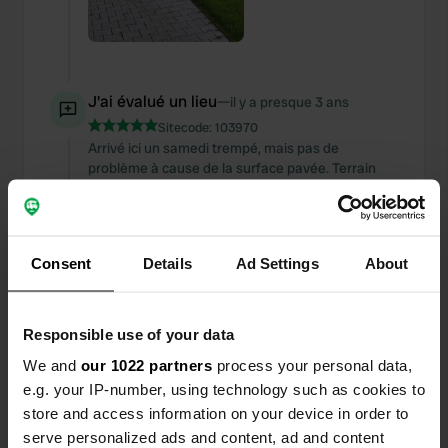
J'ai évalué un lieu
—
il y a presque 3 ans
Sitecode:
103970
Arrivé ici un samedi trempé, mais pas de
problème à cause de la surface pavée. Terrain
magnifiquement aménagé avec un cercle et un
terrain rectangulaire, un total de 25 places. En
plus des équipements déjà cités, délicieux café,
boutique, produits régionaux également en juillet
Consent
Details
Ad Settings
About
et août. 16h sandwich au jambon chaud et la
possibilité de discuter entre eux dans une tente
ouverte avec une boisson et bien sûr le délicieux
jambon.
Responsible use of your data
Traduit par Google
Afficher l'original
We and
our 1022 partners
process your personal data,
e.g. your IP-number, using technology such as cookies to
Ajout d'une photo à un
il y a presque
store and access information on your device in order to
—
emplacement
3 ans
serve personalized ads and content, ad and content