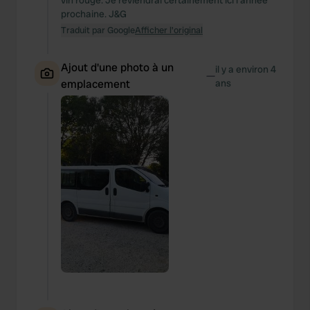
vin rouge. Je reviendrai certainement ici l'année
prochaine. J&G
Traduit par Google
Afficher l'original
Ajout d'une photo à un
il y a environ 4
—
emplacement
ans