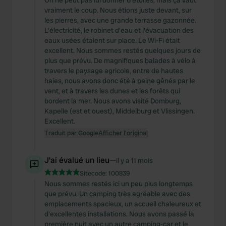
On ne peut pas lui donner 6 étoiles, mais ça vaut
vraiment le coup. Nous étions juste devant, sur
les pierres, avec une grande terrasse gazonnée.
L'électricité, le robinet d'eau et l'évacuation des
eaux usées étaient sur place. Le Wi-Fi était
excellent. Nous sommes restés quelques jours de
plus que prévu. De magnifiques balades à vélo à
travers le paysage agricole, entre de hautes
haies, nous avons donc été à peine gênés par le
vent, et à travers les dunes et les forêts qui
bordent la mer. Nous avons visité Domburg,
Kapelle (est et ouest), Middelburg et Vlissingen.
Excellent.
Traduit par Google
Afficher l'original
J'ai évalué un lieu
—
il y a 11 mois
Sitecode:
100839
Nous sommes restés ici un peu plus longtemps
que prévu. Un camping très agréable avec des
emplacements spacieux, un accueil chaleureux et
d'excellentes installations. Nous avons passé la
première nuit avec un autre camping-car et le