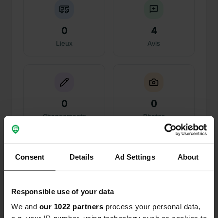
0
4
Lieux
Avis
0
0
Changements
Photos
Chronologie des activités
Consent
Details
Ad Settings
About
Tous
Lieux
Photos
Avis
Responsible use of your data
J'ai évalué un lieu
—
il y a environ 1 an
We and
our 1022 partners
process your personal data,
Sitecode:
12074