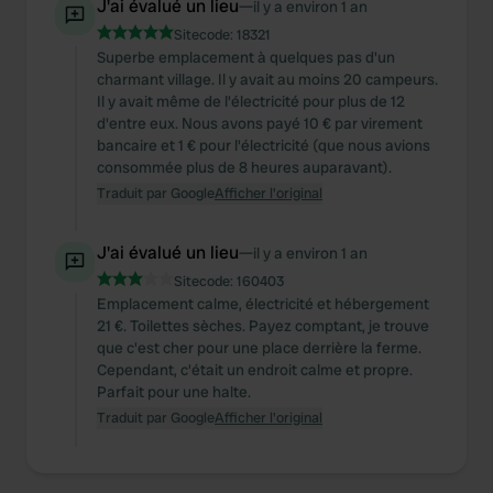
J'ai évalué un lieu
—
il y a environ 1 an
We use cookies to personalise content and ads, to
Sitecode:
18321
provide social media features and to analyse our traffic.
Superbe emplacement à quelques pas d'un
We also share information about your use of our site with
charmant village. Il y avait au moins 20 campeurs.
our social media, advertising and analytics partners who
Il y avait même de l'électricité pour plus de 12
may combine it with other information that you’ve
d'entre eux. Nous avons payé 10 € par virement
bancaire et 1 € pour l'électricité (que nous avions
provided to them or that they’ve collected from your use
consommée plus de 8 heures auparavant).
of their services.
Traduit par Google
Afficher l'original
J'ai évalué un lieu
—
il y a environ 1 an
Sitecode:
160403
Emplacement calme, électricité et hébergement
21 €. Toilettes sèches. Payez comptant, je trouve
que c'est cher pour une place derrière la ferme.
Cependant, c'était un endroit calme et propre.
Parfait pour une halte.
Traduit par Google
Afficher l'original