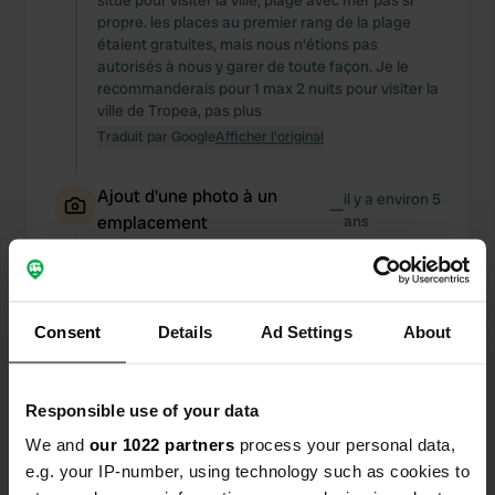
situé pour visiter la ville, plage avec mer pas si
propre. les places au premier rang de la plage
étaient gratuites, mais nous n'étions pas
autorisés à nous y garer de toute façon. Je le
recommanderais pour 1 max 2 nuits pour visiter la
ville de Tropea, pas plus
Traduit par Google
Afficher l'original
Ajout d'une photo à un
il y a environ 5
—
emplacement
ans
Consent
Details
Ad Settings
About
Responsible use of your data
We and
our 1022 partners
process your personal data,
e.g. your IP-number, using technology such as cookies to