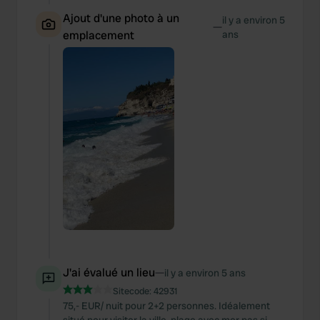
Ajout d'une photo à un
il y a environ 5
—
emplacement
ans
J'ai évalué un lieu
—
il y a environ 5 ans
Sitecode:
42931
75,- EUR/ nuit pour 2+2 personnes. Idéalement