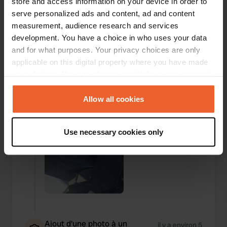
store and access information on your device in order to
serve personalized ads and content, ad and content
measurement, audience research and services
development. You have a choice in who uses your data
Ajout d'une photo à un
il y a environ 5
—
and for what purposes. Your privacy choices are only
emplacement
ans
applicable on this digital property where you have made
your choices. You can change or withdraw your consent
any time from the Cookie Declaration or by clicking on
the Privacy trigger icon.
Allow all cookies
If you allow, we would also like to:
Use necessary cookies only
Collect information about your geographical location
which can be accurate to within several meters
Identify your device by actively scanning it for
specific characteristics (fingerprinting)
Find out more about how your personal data is processed
and set your preferences in the
details section
.
Ajout d'une photo à un
We use cookies to personalise content and ads, to
il y a environ 5