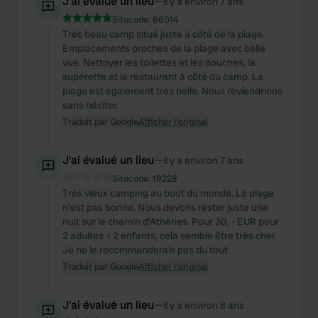
J'ai évalué un lieu
—
il y a environ 7 ans
Sitecode:
66014
Très beau camp situé juste à côté de la plage.
Emplacements proches de la plage avec belle
vue. Nettoyer les toilettes et les douches, la
supérette et le restaurant à côté du camp. La
plage est également très belle. Nous reviendrions
sans hésiter.
Traduit par Google
Afficher l'original
J'ai évalué un lieu
—
il y a environ 7 ans
Sitecode:
19228
Très vieux camping au bout du monde. La plage
n'est pas bonne. Nous devons rester juste une
nuit sur le chemin d'Athènes. Pour 30, - EUR pour
2 adultes + 2 enfants, cela semble être très cher.
Je ne le recommanderais pas du tout
Traduit par Google
Afficher l'original
J'ai évalué un lieu
—
il y a environ 8 ans