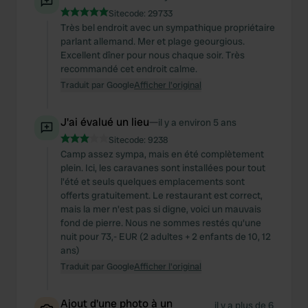
Sitecode:
29733
Très bel endroit avec un sympathique propriétaire
parlant allemand. Mer et plage geourgious.
Excellent dîner pour nous chaque soir. Très
recommandé cet endroit calme.
Traduit par Google
Afficher l'original
J'ai évalué un lieu
—
il y a environ 5 ans
Sitecode:
9238
Camp assez sympa, mais en été complètement
plein. Ici, les caravanes sont installées pour tout
l'été et seuls quelques emplacements sont
offerts gratuitement. Le restaurant est correct,
mais la mer n'est pas si digne, voici un mauvais
fond de pierre. Nous ne sommes restés qu'une
nuit pour 73,- EUR (2 adultes + 2 enfants de 10, 12
ans)
Traduit par Google
Afficher l'original
Ajout d'une photo à un
il y a plus de 6