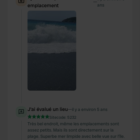
—
emplacement
ans
provide social media features and to analyse our traffic.
We also share information about your use of our site with
our social media, advertising and analytics partners who
may combine it with other information that you’ve
provided to them or that they’ve collected from your use
of their services.
J'ai évalué un lieu
—
il y a environ 5 ans
Sitecode:
5232
Très bel endroit, même les emplacements sont
assez petits. Mais ils sont directement sur la
plage. Superbe mer limpide avec belle vue sur l'île.