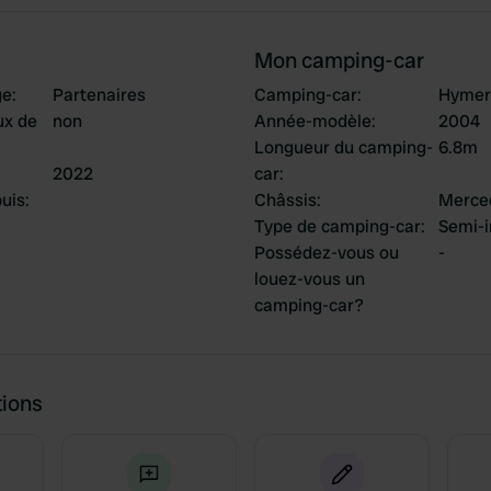
Mon camping-car
ge
:
Partenaires
Camping-car
:
Hymer
ux de
non
Année-modèle
:
2004
Longueur du camping-
6.8m
2022
car
:
uis
:
Châssis
:
Merce
Type de camping-car
:
Semi-i
Possédez-vous ou
-
louez-vous un
camping-car?
tions