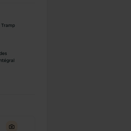
 Tramp
des
ntégral