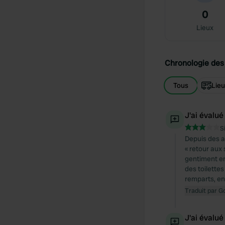
0
Lieux
Chronologie des 
Tous
Lie
J'ai évalué
S
Depuis des a
« retour aux
gentiment en
des toilettes
remparts, en 
Traduit par G
J'ai évalué