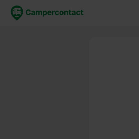
Réservez maintenant
Les meil
France
France
Italie
Italie
Espagne
Espagne
Allemagne
Allemagn
Voir tout...
Pays-Bas