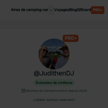
Aires de camping-car
Voyages
Blog
Giftcard
PRO+
leures aires de camping-car
Belgique
Slovénie
PRO+
Autriche
Suède
e
Suisse
@
JudithenDJ
Évaluateur de confiance
Membre de Campercontact depuis 2024
Lekker samen zwerven!