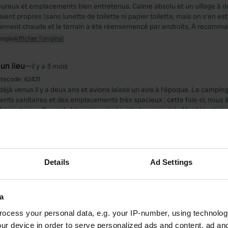
eureux et emplacements bien entretenus. Calme absolu et un village à d
aient propres (sans lunette de toilette ni papier toilette, mais on s'en est
lement chaude et le terrain a été réensemencé par endroits. À recomm
oogle
Afficher l'original
 un lieu
—
il y a 3 mois
itecode:
42431
déjà venus il y a deux ans et avions laissé un avis à l'époque. Le campin
ents sanitaires et des emplacements très spacieux ; cette fois-ci, nous ét
oin est une ville agréable mais animée, située au pied du Mont Ventoux.
n de tout cela sur le camping. Nous n'avons pas eu de chance cette fois-
 mercredi, mais la cuisine y est délicieuse ! Bref, à recommander absolum
oogle
Afficher l'original
Details
Ad Settings
 un lieu
—
il y a 3 mois
itecode:
20248
rès propre avec des sanitaires impeccables dans une ville magnifique. S
a
 des campings à la campagne, vous serez surpris par la taille réduite de 
ocess your personal data, e.g. your IP-number, using technolog
t exceptionnellement accueillant et de délicieuses pizzas sont préparée
ur device in order to serve personalized ads and content, ad a