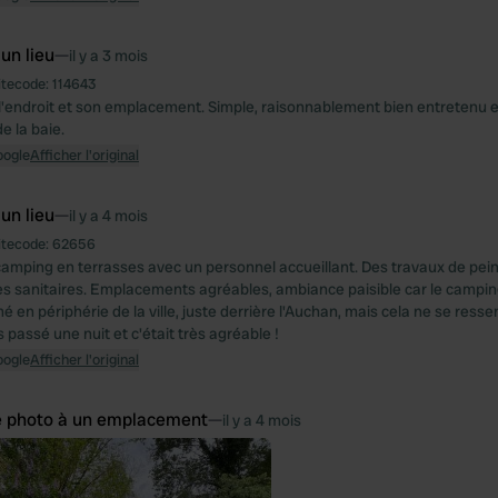
 un lieu
—
il y a 3 mois
itecode:
114643
 l'endroit et son emplacement. Simple, raisonnablement bien entretenu e
de la baie.
oogle
Afficher l'original
 un lieu
—
il y a 4 mois
itecode:
62656
amping en terrasses avec un personnel accueillant. Des travaux de pein
es sanitaires. Emplacements agréables, ambiance paisible car le campin
é en périphérie de la ville, juste derrière l'Auchan, mais cela ne se res
passé une nuit et c'était très agréable !
oogle
Afficher l'original
e photo à un emplacement
—
il y a 4 mois