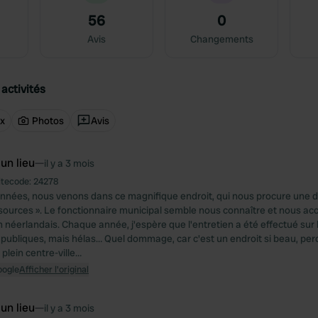
56
0
Avis
Changements
activités
ux
Photos
Avis
 un lieu
—
il y a 3 mois
itecode:
24278
nnées, nous venons dans ce magnifique endroit, qui nous procure une 
 sources ». Le fonctionnaire municipal semble nous connaître et nous accu
 néerlandais. Chaque année, j'espère que l'entretien a été effectué sur l
 publiques, mais hélas… Quel dommage, car c'est un endroit si beau, perc
plein centre-ville…
oogle
Afficher l'original
 un lieu
—
il y a 3 mois