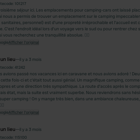
itecode:
101217
troisième séjour ici. Les emplacements pour camping-cars ont laissé plac
i nous a permis de trouver un emplacement sur le camping impeccable
, sanitaires, personnel) est d'une propreté irréprochable et l'accueil est
. C'est l'endroit idéal lors d'un voyage vers le sud ou pour rentrer chez s
 vous recherchez une tranquillité absolue. 👌🏽
oogle
Afficher l'original
 un lieu
—
il y a 3 mois
itecode:
41242
s avions passé nos vacances ici en caravane et nous avions adoré ! Deu
cette fois-ci et c'était tout aussi génial. Un magnifique camping, comme
ropres et une direction très sympathique. La route d'accès après le comp
is état, mais la suite est vraiment superbe. Nous reviendrons sans hésit
super camping ! On y mange très bien, dans une ambiance chaleureuse, e
🏽
oogle
Afficher l'original
 un lieu
—
il y a 3 mois
itecode:
115100