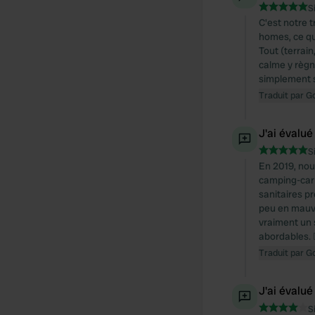
S
C'est notre 
homes, ce qu
Tout (terrain
calme y règne
simplement si
Traduit par G
J'ai évalué
S
En 2019, nou
camping-car 
sanitaires p
peu en mauva
vraiment un 
abordables. 
Traduit par G
J'ai évalué
S