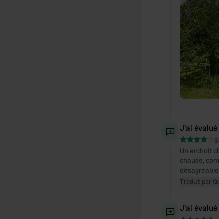
J'ai évalué
S
Un endroit c
chaude, comme
désagréable.
Traduit par G
J'ai évalué