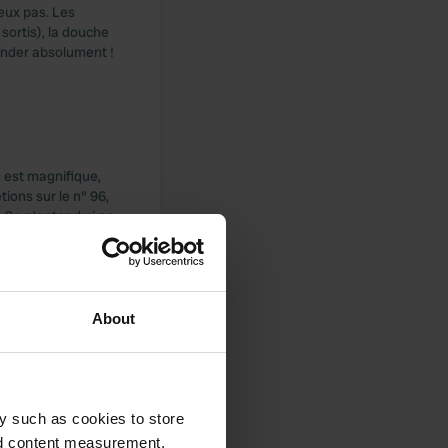
eux pas. Les
 sortis), la douche
ander absolument !
g est magnifique,
ions sur le n° 96,
 On n'entend ni ne
ci car le restaurant
ent !
About
i vous avez déjà
celui-ci. Le
y such as cookies to store
s deux jours par
nd content measurement,