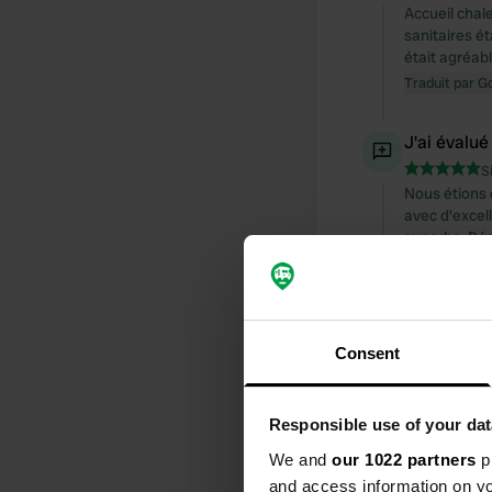
Accueil chal
sanitaires ét
était agréab
Traduit par G
J'ai évalué
S
Nous étions 
avec d'excell
superbe. Béd
remarque rie
est fermé le
Traduit par G
Consent
J'ai évalué
S
Un camping t
Responsible use of your dat
séjourné dans
We and
our 1022 partners
pr
personnel es
semaine ! 👌🏽
and access information on yo