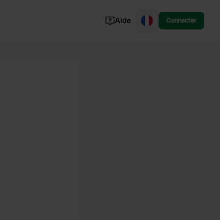
Aide
Connecter
Norvège
Portugal
Danemark
Croatie
Voir tout...