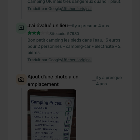
Camping OK mais très dangereux quand il pleut.
Traduit par Google
Afficher l'original
J'ai évalué un lieu
—
il y a presque 4 ans
Sitecode:
97980
Bon petit camping les pieds dans l'eau, 15 euros
pour 2 personnes + camping-car + électricité + 2
bières.
Traduit par Google
Afficher l'original
Ajout d'une photo à un
il y a presque
—
emplacement
4 ans