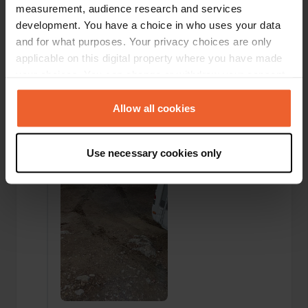
measurement, audience research and services
development. You have a choice in who uses your data
and for what purposes. Your privacy choices are only
applicable on this digital property where you have made
your choices. You can change or withdraw your consent
any time from the Cookie Declaration or by clicking on
Ajout d'une photo à un
il y a presque
—
the Privacy trigger icon.
Allow all cookies
emplacement
4 ans
If you allow, we would also like to:
Use necessary cookies only
Collect information about your geographical location
which can be accurate to within several meters
Identify your device by actively scanning it for
specific characteristics (fingerprinting)
Find out more about how your personal data is processed
and set your preferences in the
details section
.
We use cookies to personalise content and ads, to
provide social media features and to analyse our traffic.