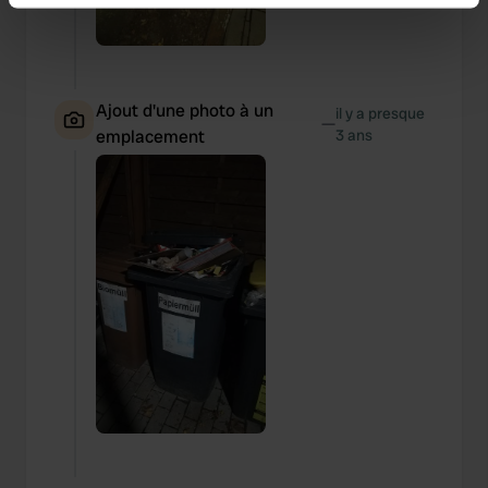
Identify your device by actively scanning it for
specific characteristics (fingerprinting)
Find out more about how your personal data is processed
and set your preferences in the
details section
.
Ajout d'une photo à un
il y a presque
—
emplacement
3 ans
We use cookies to personalise content and ads, to
provide social media features and to analyse our traffic.
We also share information about your use of our site with
our social media, advertising and analytics partners who
may combine it with other information that you’ve
provided to them or that they’ve collected from your use
of their services.