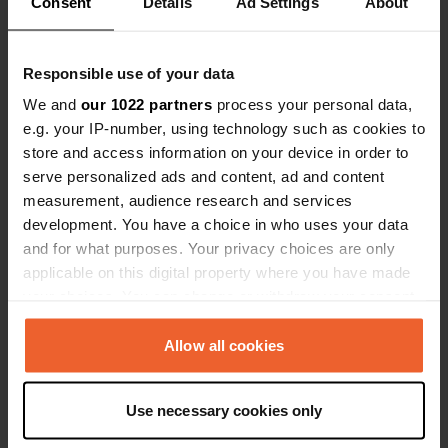
Consent
Details
Ad Settings
About
raison des options « nécessaires » de nos jours.
28 ans sur la route et toujours pas besoin de
toilettes, de douche, etc. Je pense que nous
Responsible use of your data
allons arrêter d'utiliser le camping-car grâce à la
nouvelle génération de « campeurs » qui foutent
We and
our 1022 partners
process your personal data,
tout en l'air et veulent de plus en plus de luxe.
e.g. your IP-number, using technology such as cookies to
Traduit par Google
Afficher l'original
store and access information on your device in order to
serve personalized ads and content, ad and content
Ajout d'une photo à un
il y a presque
measurement, audience research and services
—
emplacement
3 ans
development. You have a choice in who uses your data
and for what purposes. Your privacy choices are only
applicable on this digital property where you have made
your choices. You can change or withdraw your consent
any time from the Cookie Declaration or by clicking on
the Privacy trigger icon.
Allow all cookies
If you allow, we would also like to:
Use necessary cookies only
Collect information about your geographical location
which can be accurate to within several meters