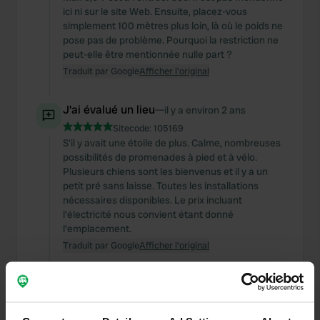
ici ni sur le site Web. Ensuite, placez-vous
simplement 100 mètres plus loin, là où le poids ne
pose pas de problème. Pourquoi la restriction ne
peut-elle être mentionnée nulle part ?
Traduit par Google
Afficher l'original
J'ai évalué un lieu
—
il y a environ 2 ans
Sitecode:
105169
S'il y avait une étoile de plus. Calme, nombreuses
possibilités de promenades à pied et à vélo.
Plusieurs chiens sont les bienvenus et il y a un
petit pré sans laisse. Toutes les installations
nécessaires disponibles. Le prix incluant
l'électricité nous convient étant donné
l'emplacement.
Traduit par Google
Afficher l'original
J'ai évalué un lieu
—
il y a presque 3 ans
Sitecode:
102507
Bel endroit mais comme toujours trop cher en