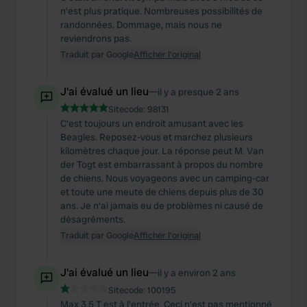
n'est plus pratique. Nombreuses possibilités de
randonnées. Dommage, mais nous ne
reviendrons pas.
Traduit par Google
Afficher l'original
J'ai évalué un lieu
—
il y a presque 2 ans
Sitecode:
98131
C'est toujours un endroit amusant avec les
Beagles. Reposez-vous et marchez plusieurs
kilomètres chaque jour. La réponse peut M. Van
der Togt est embarrassant à propos du nombre
de chiens. Nous voyageons avec un camping-car
et toute une meute de chiens depuis plus de 30
ans. Je n'ai jamais eu de problèmes ni causé de
désagréments.
Traduit par Google
Afficher l'original
J'ai évalué un lieu
—
il y a environ 2 ans
Sitecode:
100195
Max 3,5 T est à l'entrée. Ceci n'est pas mentionné