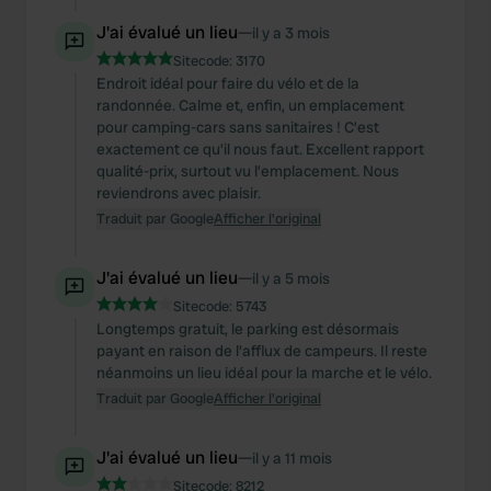
J'ai évalué un lieu
—
il y a 3 mois
Sitecode:
3170
Endroit idéal pour faire du vélo et de la
randonnée. Calme et, enfin, un emplacement
pour camping-cars sans sanitaires ! C’est
exactement ce qu’il nous faut. Excellent rapport
qualité-prix, surtout vu l’emplacement. Nous
reviendrons avec plaisir.
Traduit par Google
Afficher l'original
J'ai évalué un lieu
—
il y a 5 mois
Sitecode:
5743
Longtemps gratuit, le parking est désormais
payant en raison de l'afflux de campeurs. Il reste
néanmoins un lieu idéal pour la marche et le vélo.
Traduit par Google
Afficher l'original
J'ai évalué un lieu
—
il y a 11 mois
Sitecode:
8212