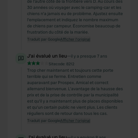
de l'autre côté de la frontière vers D. Au cours des
30 années où voyager avec le camping-car et les
chiens n'a jamais eu de problème. Ajustez ensuite
l'emplacement et indiquez le nombre maximum
de chiens par campeur. Économise beaucoup de
frustration du côté de la mariée.
Traduit par Google
Afficher l'original
J'ai évalué un lieu
—
il y a presque 7 ans
Sitecode:
8212
Trop cher maintenant et toujours cette porte
terrible qui se ferme. Entretien comme
auparavant par Prospex. Amical et correct
allemand bienvenue. L'avantage de la hausse des
prix et de la prise de contrôle par la municipalité
est qu'il y a maintenant plus de places disponibles
et qu'un certain public ne vient plus. Les clients
réguliers sont de retour dans tous les cas.
Traduit par Google
Afficher l'original
J'ai évalué un lieu
—
il y a environ 8 ans