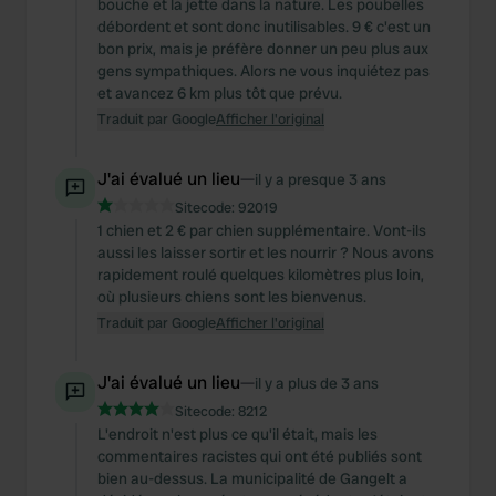
bouche et la jette dans la nature. Les poubelles
débordent et sont donc inutilisables. 9 € c'est un
bon prix, mais je préfère donner un peu plus aux
gens sympathiques. Alors ne vous inquiétez pas
et avancez 6 km plus tôt que prévu.
Traduit par Google
Afficher l'original
J'ai évalué un lieu
—
il y a presque 3 ans
Sitecode:
92019
1 chien et 2 € par chien supplémentaire. Vont-ils
aussi les laisser sortir et les nourrir ? Nous avons
rapidement roulé quelques kilomètres plus loin,
où plusieurs chiens sont les bienvenus.
Traduit par Google
Afficher l'original
J'ai évalué un lieu
—
il y a plus de 3 ans
Sitecode:
8212
L'endroit n'est plus ce qu'il était, mais les
commentaires racistes qui ont été publiés sont
bien au-dessus. La municipalité de Gangelt a