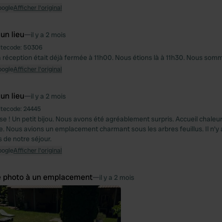
oogle
Afficher l'original
 un lieu
—
il y a 2 mois
itecode:
50306
réception était déjà fermée à 11h00. Nous étions là à 11h30. Nous somm
oogle
Afficher l'original
 un lieu
—
il y a 2 mois
itecode:
24445
ise ! Un petit bijou. Nous avons été agréablement surpris. Accueil chale
e. Nous avions un emplacement charmant sous les arbres feuillus. Il n'y a
s de notre séjour.
oogle
Afficher l'original
e photo à un emplacement
—
il y a 2 mois