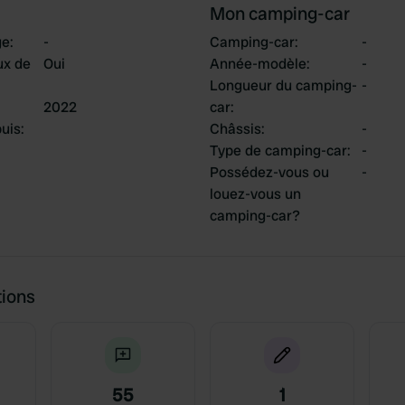
Mon camping-car
ge
:
-
Camping-car
:
-
ux de
Oui
Année-modèle
:
-
Longueur du camping-
-
2022
car
:
uis
:
Châssis
:
-
Type de camping-car
:
-
Possédez-vous ou
-
louez-vous un
camping-car?
tions
55
1