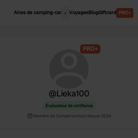
Aires de camping-car
Voyages
Blog
Giftcard
PRO+
leures aires de camping-car
Belgique
Slovénie
PRO+
Autriche
Suède
e
Suisse
@
Lieka100
Évaluateur de confiance
Membre de Campercontact depuis 2024