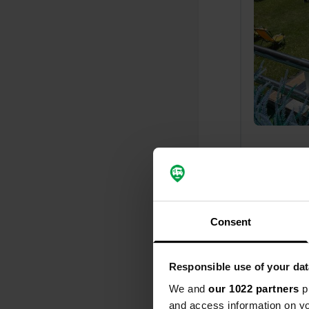
J'ai évalué
S
Un excellent 
rond-point. T
Consent
football, to
Traduit par G
Responsible use of your dat
J'ai évalué
We and
our 1022 partners
pr
S
and access information on yo