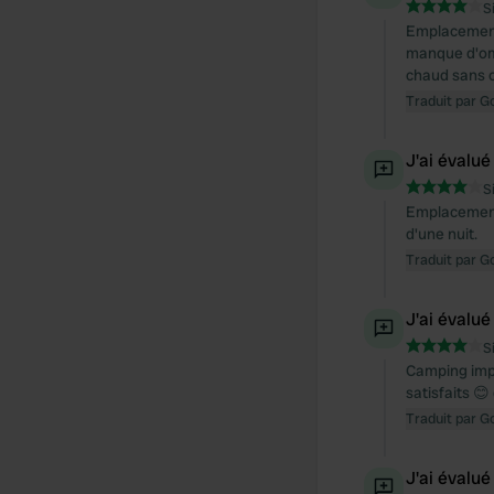
S
Emplacement 
manque d'omb
chaud sans 
Traduit par G
J'ai évalué
S
Emplacement 
d'une nuit.
Traduit par G
J'ai évalué
S
Camping impe
satisfaits 😊
Traduit par G
J'ai évalué