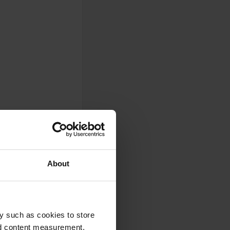
en direction du
er. Au stade de
About
 l'ombre.
y such as cookies to store
nd content measurement,