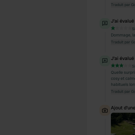
Traduit par G
J'ai évalué
S
Dommage, la 
Traduit par G
J'ai évalué
S
Quelle surpr
cosy et calm
habituels lor
Traduit par G
Ajout d'un