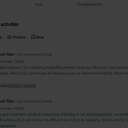
Avis
Changements
activités
ux
Photos
Avis
 un lieu
—
il y a environ 2 mois
itecode:
72035
ble surprise ! Un camping magnifiquement situé sur l'Escaut. Les douches
bles. Merci à la commune de Gavere pour ce charmant endroit. Nous r
oogle
Afficher l'original
 un lieu
—
il y a environ 2 mois
itecode:
59156
 pas vraiment attribué beaucoup d'étoiles à cet établissement. Le nomb
 À notre avis, il est même insuffisant pour tout le camping. En revanche,
agréable.