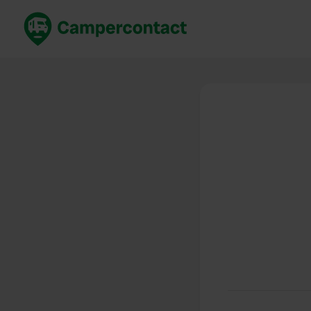
Réservez maintenant
Les meil
France
France
Italie
Italie
Espagne
Espagne
Allemagne
Allemagn
Voir tout...
Pays-Bas