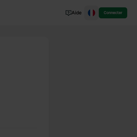
Aide
Connecter
Norvège
Portugal
Danemark
Croatie
Voir tout...