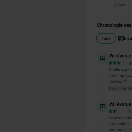
Lieux
Chronologie des 
Tous
Lie
J'ai évalué
S
Quelle agréa
sont impecca
hésiter. 😊
Traduit par G
J'ai évalué
S
Nous n'avons
est minimal.
douches est 