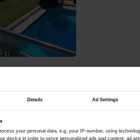
 un lieu
—
il y a 2 mois
itecode:
10727
point de départ pour visiter la ville. Depuis le camping, prenez à gauche 
ournez ensuite à droite et suivez le canal (à sec) jusqu'au bout du senti
Details
Ad Settings
urnez à gauche. Environ 30 minutes de marche. La marche est agréable à
oogle
Afficher l'original
a
 un lieu
—
il y a 3 mois
ocess your personal data, e.g. your IP-number, using technolog
itecode:
100736
ur device in order to serve personalized ads and content, ad a