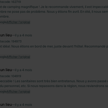
itecode:
162719
de camping magnifique ! Je le recommande vivement, il est impeccable. 
re ne pose pas de problème. Nous y étions fin avril. En été, il nous semb
ombre.
oogle
Afficher l'original
 un lieu
—
il y a 4 mois
itecode:
194973
idéal. Nous étions en bord de mer, juste devant l'hôtel. Recommandé p
oogle
Afficher l'original
 un lieu
—
il y a 4 mois
itecode:
104919
ccable ! Les sanitaires sont très bien entretenus. Nous y avons passé
 du personnel, etc. Si nous repassons dans la région, nous reviendrons sa
oogle
Afficher l'original
 un lieu
—
il y a 4 mois