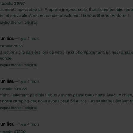
itecode:
23697
olument impeccable ici ! Propreté irréprochable. Établissement bien ent
lant et serviable. À recommander absolument si vous êtes en Andorre !
oogle
Afficher l'original
 un lieu
—
il y a 4 mois
itecode:
2533
structions à la barrière lors de votre inscription/paiement. En néerlandais
 monde.
oogle
Afficher l'original
 un lieu
—
il y a 4 mois
itecode:
105035
mant. Tellement paisible ! Nous y avons passé deux nuits. Avec un chien
 et notre camping-car, nous avons payé 58 euros. Les sanitaires étaient tr
oogle
Afficher l'original
 un lieu
—
il y a 4 mois
itecode:
67500