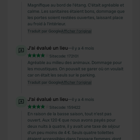
Magnifique au bord de l'étang. C'était agréable et
may combine it with other information that you’ve
calme. Les sanitaires étaient bons, dommage que
provided to them or that they’ve collected from your use
les portes soient restées ouvertes, laissant place
of their services.
au froid à l'intérieur.
Traduit par Google
Afficher l'original
J'ai évalué un lieu
—
il y a 4 mois
Sitecode:
172101
Agréable au milieu des animaux. Dommage pour
les moustiques. On pouvait se garer où on voulait
car on était les seuls sur le parking.
Traduit par Google
Afficher l'original
J'ai évalué un lieu
—
il y a 4 mois
Sitecode:
159422
En raison de la basse saison, tout n'est pas
ouvert. Aux 120 € que nous avons payés pour
deux nuits à quatre, il y avait une taxe de séjour
d'un peu moins de 4 €. Seuls quatre toilettes
étaient accessibles dans l'espace femmes, dont