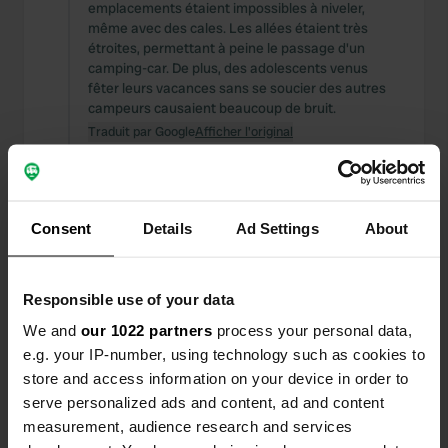
emplacements étaient impossibles à niveler,
même avec des cales. Les allées étaient très
étroites, permettant à peine le passage d'un
camping-car. De plus, des adolescents venus
fêter leurs vacances sans se soucier des autres
campeurs causaient beaucoup de bruit.
Traduit par Google
Afficher l'original
Ajout d'une photo à un
il y a 4
—
emplacement
mois
Consent
Details
Ad Settings
About
Responsible use of your data
We and
our 1022 partners
process your personal data,
e.g. your IP-number, using technology such as cookies to
store and access information on your device in order to
serve personalized ads and content, ad and content
measurement, audience research and services