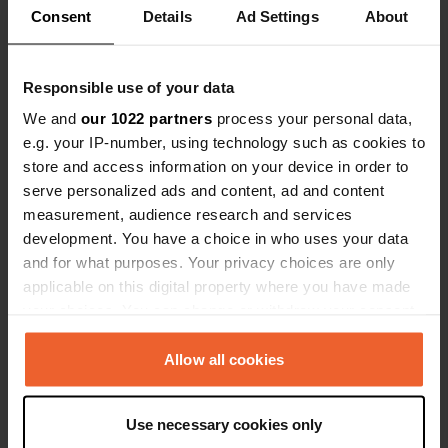
Consent
Details
Ad Settings
About
Responsible use of your data
We and
our 1022 partners
process your personal data,
e.g. your IP-number, using technology such as cookies to
store and access information on your device in order to
serve personalized ads and content, ad and content
measurement, audience research and services
development. You have a choice in who uses your data
and for what purposes. Your privacy choices are only
applicable on this digital property where you have made
your choices. You can change or withdraw your consent
Ajout d'une photo à un
il y a presque
—
any time from the Cookie Declaration or by clicking on
emplacement
3 ans
the Privacy trigger icon.
Allow all cookies
If you allow, we would also like to:
Use necessary cookies only
Collect information about your geographical location