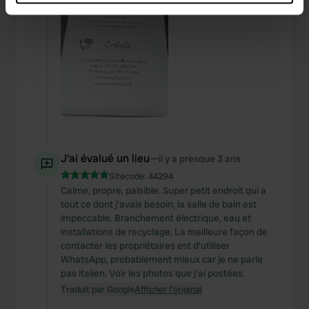
which can be accurate to within several meters
Identify your device by actively scanning it for
specific characteristics (fingerprinting)
Find out more about how your personal data is processed
and set your preferences in the
details section
.
We use cookies to personalise content and ads, to
provide social media features and to analyse our traffic.
We also share information about your use of our site with
J'ai évalué un lieu
—
our social media, advertising and analytics partners who
il y a presque 3 ans
may combine it with other information that you’ve
Sitecode:
44294
Calme, propre, paisible. Super petit endroit qui a
provided to them or that they’ve collected from your use
tout ce dont j'avais besoin, la salle de bain est
of their services.
impeccable. Branchement électrique, eau et
installations de recyclage. La meilleure façon de
contacter les propriétaires est d’utiliser
WhatsApp, probablement mieux car je ne parle
pas italien. Voir les photos que j'ai postées.
Traduit par Google
Afficher l'original