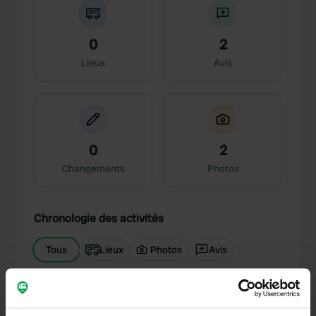
0
2
Lieux
Avis
0
2
Changements
Photos
Chronologie des activités
Tous
Lieux
Photos
Avis
Ajout d'une photo à un
il y a presque
—
emplacement
3 ans