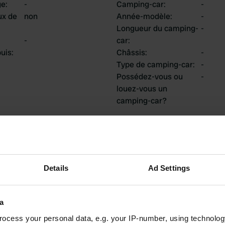
ge
:
-
Camping-car
:
-
ux de
non
Année-modèle
:
-
Longueur du camping-
-
-
car
:
uis
:
Châssis
:
-
Type de camping-car
:
-
Possédez-vous ou
-
louez-vous un
camping-car?
tions
Details
Ad Settings
2
0
a
Avis
Changements
ocess your personal data, e.g. your IP-number, using technolog