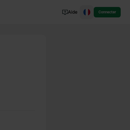
Aide
Connecter
Norvège
Portugal
Danemark
Croatie
Voir tout...