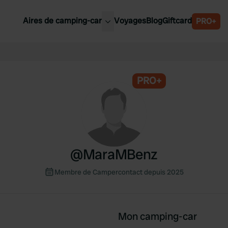
Aires de camping-car
Voyages
Blog
Giftcard
PRO+
leures aires de camping-car
Belgique
Slovénie
PRO+
Autriche
Suède
e
Suisse
@
MaraMBenz
Membre de Campercontact depuis 2025
Mon camping-car