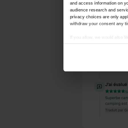
and access information on yo
audience research and servi
Chronologie des 
privacy choices are only app
withdraw your consent any tim
Tous
Lie
If you allow, we would also lik
J'ai évalué
Collect information abou
S
Identify your device by ac
Magnifique c
Find out more about how your
restaurant et
Traduit par G
We use cookies to personalis
information about your use of
J'ai évalué
other information that you’ve
S
Superbe camp
camping est 
Traduit par G