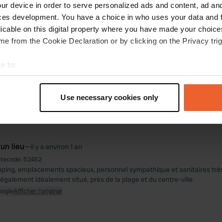
ur device in order to serve personalized ads and content, ad a
ces development. You have a choice in who uses your data and 
activités
licable on this digital property where you have made your choic
e from the Cookie Declaration or by clicking on the Privacy trig
ux
Photos
Avis
e to:
 un lieu
—
il y a 12 mois
t your geographical location which can be accurate to within sev
itecode:
27045
tively scanning it for specific characteristics (fingerprinting)
Use necessary cookies only
amping, avec des emplacements vraiment charmants. Sanitaires propres
 personal data is processed and set your preferences in the
det
 animations. Et pas trop cher, seulement 29 euros fin août. On vous dit :
oogle
Afficher l'original
e content and ads, to provide social media features and to analy
 our site with our social media, advertising and analytics partn
 un lieu
—
il y a environ 1 an
 provided to them or that they’ve collected from your use of their
itecode:
52452
ing, emplacements spacieux, personnel sympathique et sanitaires très
également idéalement situé, près de la plage et du centre-ville.
oogle
Afficher l'original