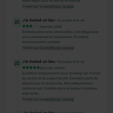
Belle région pour le vélo et la marche.
Traduit par Google
Afficher l'original
J'ai évalué un lieu
—
il y a plus d’un an
Sitecode:
2648
Endroit calme sans commodités. Joli village avec
tous commerces et restaurants. Excellent
environnement cyclable.
Traduit par Google
Afficher l'original
J'ai évalué un lieu
—
il y a plus d’un an
Sitecode:
109991
Excellent emplacement pour camping-car. Proche
du centre et du supermarché. Excellent point de
départ pour la randonnée. Merveilleusement
calme la nuit. Toilettes dans la maison funéraire
adjacente.
Traduit par Google
Afficher l'original
J'ai évalué un lieu
—