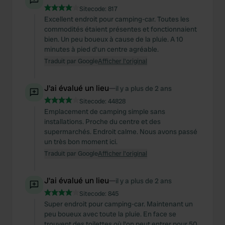
Sitecode:
817
Excellent endroit pour camping-car. Toutes les
commodités étaient présentes et fonctionnaient
bien. Un peu boueux à cause de la pluie. A 10
minutes à pied d'un centre agréable.
Traduit par Google
Afficher l'original
J'ai évalué un lieu
—
il y a plus de 2 ans
Sitecode:
44828
Emplacement de camping simple sans
installations. Proche du centre et des
supermarchés. Endroit calme. Nous avons passé
un très bon moment ici.
Traduit par Google
Afficher l'original
J'ai évalué un lieu
—
il y a plus de 2 ans
Sitecode:
845
Super endroit pour camping-car. Maintenant un
peu boueux avec toute la pluie. En face se
trouvent des toilettes où l'on peut entrer pour 50