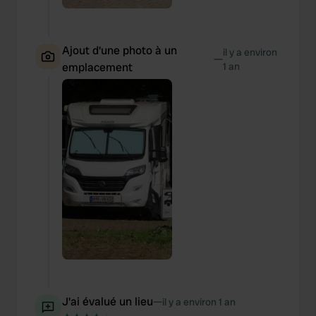
Ajout d'une photo à un
il y a environ
—
emplacement
1 an
J'ai évalué un lieu
—
il y a environ 1 an