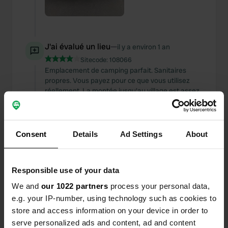
J'ai évalué un lieu
—
il y a environ 1 an
Sitecode:
108066
Emplacement de camping parfait. Sanitaires
propres. Vous payez pour ce que vous utilisez
réellement. La montée jusqu'au village est assez
difficile. Des lieux spacieux. Silence dans la nuit.
Traduit par Google
Afficher l'original
Consent
Details
Ad Settings
About
J'ai évalué un lieu
—
il y a environ 1 an
Sitecode:
67974
Excellent emplacement pour camping-car.
Responsible use of your data
Beaucoup d'espace. Juste une poubelle. Très
calme. Excellent point de départ pour la
We and
our 1022 partners
process your personal data,
randonnée.
e.g. your IP-number, using technology such as cookies to
Traduit par Google
Afficher l'original
store and access information on your device in order to
serve personalized ads and content, ad and content