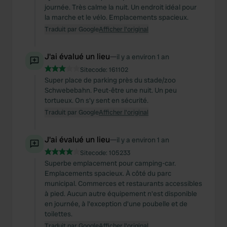
journée. Très calme la nuit. Un endroit idéal pour
la marche et le vélo. Emplacements spacieux.
Traduit par Google
Afficher l'original
J'ai évalué un lieu
—
il y a environ 1 an
Sitecode:
161102
Super place de parking près du stade/zoo
Schwebebahn. Peut-être une nuit. Un peu
tortueux. On s'y sent en sécurité.
Traduit par Google
Afficher l'original
J'ai évalué un lieu
—
il y a environ 1 an
Sitecode:
105233
Superbe emplacement pour camping-car.
Emplacements spacieux. À côté du parc
municipal. Commerces et restaurants accessibles
à pied. Aucun autre équipement n'est disponible
en journée, à l'exception d'une poubelle et de
toilettes.
Traduit par Google
Afficher l'original