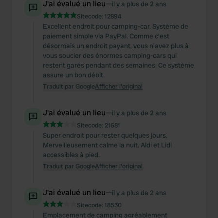
J'ai évalué un lieu
—
il y a plus de 2 ans
Sitecode:
12894
Excellent endroit pour camping-car. Système de
paiement simple via PayPal. Comme c'est
désormais un endroit payant, vous n'avez plus à
vous soucier des énormes camping-cars qui
restent garés pendant des semaines. Ce système
assure un bon débit.
Traduit par Google
Afficher l'original
J'ai évalué un lieu
—
il y a plus de 2 ans
Sitecode:
21681
Super endroit pour rester quelques jours.
Merveilleusement calme la nuit. Aldi et Lidl
accessibles à pied.
Traduit par Google
Afficher l'original
J'ai évalué un lieu
—
il y a plus de 2 ans
Sitecode:
18530
Emplacement de camping agréablement