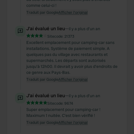
We also share information about your use of our site with
comme celui-ci !
our social media, advertising and analytics partners who
Traduit par Google
Afficher l'original
may combine it with other information that you’ve
provided to them or that they’ve collected from your use
J'ai évalué un lieu
—
il y a plus d’un an
of their services.
Sitecode:
21373
Excellent emplacement pour camping-car sans
installations. Système de paiement simple. A
quelques pas du village avec restaurants et
supermarchés. Les départs sont autorisés
jusqu'à 12h00. Il devrait y avoir plus d’endroits de
ce genre aux Pays-Bas.
Traduit par Google
Afficher l'original
J'ai évalué un lieu
—
il y a plus d’un an
Sitecode:
9674
Super emplacement pour camping-car !
Maximum 1 nuitée. C'est bien vérifié !
Traduit par Google
Afficher l'original