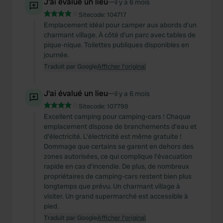
J'ai évalué un lieu
—
il y a 6 mois
Sitecode:
104717
Emplacement idéal pour camper aux abords d'un
charmant village. À côté d'un parc avec tables de
pique-nique. Toilettes publiques disponibles en
journée.
Traduit par Google
Afficher l'original
J'ai évalué un lieu
—
il y a 6 mois
Sitecode:
107798
Excellent camping pour camping-cars ! Chaque
emplacement dispose de branchements d'eau et
d'électricité. L'électricité est même gratuite !
Dommage que certains se garent en dehors des
zones autorisées, ce qui complique l'évacuation
rapide en cas d'incendie. De plus, de nombreux
propriétaires de camping-cars restent bien plus
longtemps que prévu. Un charmant village à
visiter. Un grand supermarché est accessible à
pied.
Traduit par Google
Afficher l'original