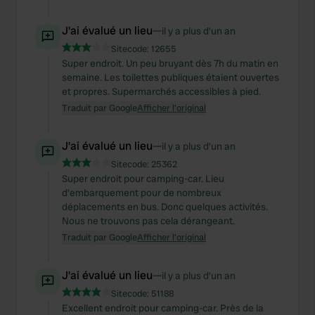
J'ai évalué un lieu
—
il y a plus d’un an
Sitecode:
12655
Super endroit. Un peu bruyant dès 7h du matin en
semaine. Les toilettes publiques étaient ouvertes
et propres. Supermarchés accessibles à pied.
Traduit par Google
Afficher l'original
J'ai évalué un lieu
—
il y a plus d’un an
Sitecode:
25362
Super endroit pour camping-car. Lieu
d'embarquement pour de nombreux
déplacements en bus. Donc quelques activités.
Nous ne trouvons pas cela dérangeant.
Traduit par Google
Afficher l'original
J'ai évalué un lieu
—
il y a plus d’un an
Sitecode:
51188
Excellent endroit pour camping-car. Près de la