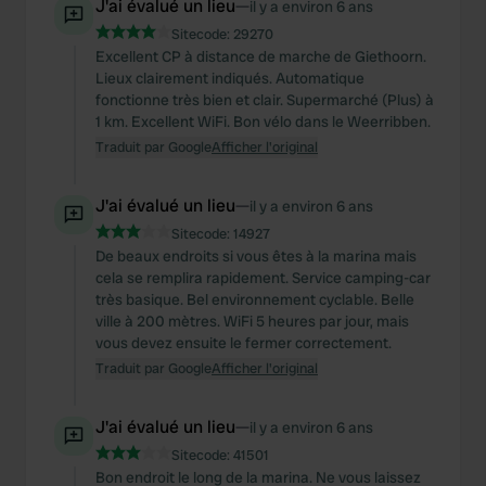
J'ai évalué un lieu
—
il y a environ 6 ans
Sitecode:
29270
Excellent CP à distance de marche de Giethoorn.
Lieux clairement indiqués. Automatique
fonctionne très bien et clair. Supermarché (Plus) à
1 km. Excellent WiFi. Bon vélo dans le Weerribben.
Traduit par Google
Afficher l'original
J'ai évalué un lieu
—
il y a environ 6 ans
Sitecode:
14927
De beaux endroits si vous êtes à la marina mais
cela se remplira rapidement. Service camping-car
très basique. Bel environnement cyclable. Belle
ville à 200 mètres. WiFi 5 heures par jour, mais
vous devez ensuite le fermer correctement.
Traduit par Google
Afficher l'original
J'ai évalué un lieu
—
il y a environ 6 ans
Sitecode:
41501
Bon endroit le long de la marina. Ne vous laissez