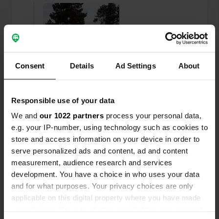
Consent
Details
Ad Settings
About
Responsible use of your data
We and
our 1022 partners
process your personal data,
e.g. your IP-number, using technology such as cookies to
store and access information on your device in order to
serve personalized ads and content, ad and content
Ajout d'une photo à un
il y a plus de 6
—
measurement, audience research and services
emplacement
ans
development. You have a choice in who uses your data
and for what purposes. Your privacy choices are only
applicable on this digital property where you have made
your choices. You can change or withdraw your consent