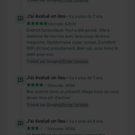
J'ai évalué un lieu
—
il y a plus de 7 ans
Sitecode:
62523
Endroit fantastique. Tout a été pensé. Ville à
distance de marche avec beaucoup de bons
magasins. Gestionnaire super sympa. Excellent
WiFi. Et tout gratuitement. Bien sûr, vous ferez le
plein avec eux.
Traduit par Google
Afficher l'original
J'ai évalué un lieu
—
il y a plus de 7 ans
Sitecode:
14584
Bon endroit dans un joli petit village mais où vous
devez être sûr d’arriver.
Traduit par Google
Afficher l'original
J'ai évalué un lieu
—
il y a plus de 8 ans
Sitecode:
18764