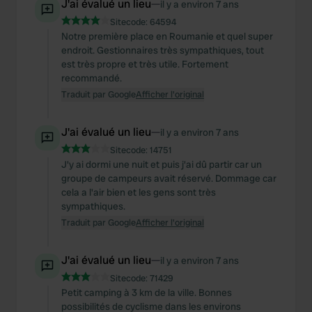
J'ai évalué un lieu
—
il y a environ 7 ans
Sitecode:
64594
Notre première place en Roumanie et quel super
endroit. Gestionnaires très sympathiques, tout
est très propre et très utile. Fortement
recommandé.
Traduit par Google
Afficher l'original
J'ai évalué un lieu
—
il y a environ 7 ans
Sitecode:
14751
J'y ai dormi une nuit et puis j'ai dû partir car un
groupe de campeurs avait réservé. Dommage car
cela a l'air bien et les gens sont très
sympathiques.
Traduit par Google
Afficher l'original
J'ai évalué un lieu
—
il y a environ 7 ans
Sitecode:
71429
Petit camping à 3 km de la ville. Bonnes
possibilités de cyclisme dans les environs