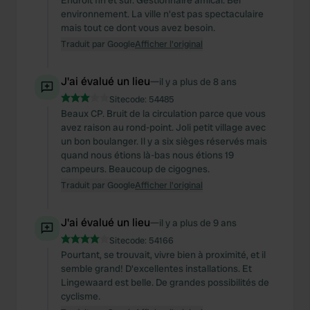
Endroit fin et sûr. Gestionnaire amical. Bel
environnement. La ville n'est pas spectaculaire
mais tout ce dont vous avez besoin.
Traduit par Google
Afficher l'original
J'ai évalué un lieu
—
il y a plus de 8 ans
Sitecode:
54485
Beaux CP. Bruit de la circulation parce que vous
avez raison au rond-point. Joli petit village avec
un bon boulanger. Il y a six sièges réservés mais
quand nous étions là-bas nous étions 19
campeurs. Beaucoup de cigognes.
Traduit par Google
Afficher l'original
J'ai évalué un lieu
—
il y a plus de 9 ans
Sitecode:
54166
Pourtant, se trouvait, vivre bien à proximité, et il
semble grand! D'excellentes installations. Et
Lingewaard est belle. De grandes possibilités de
cyclisme.