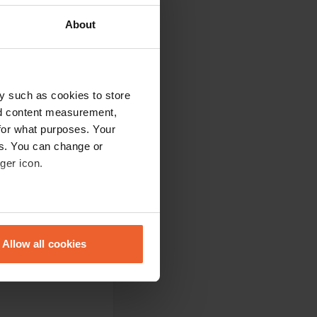
About
y such as cookies to store
nd content measurement,
for what purposes. Your
es. You can change or
ger icon.
eral meters
Allow all cookies
ails section
.
se our traffic. We also share
ers who may combine it with