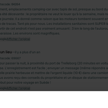
itecode:
84264
ent, emplacements camping-car avec tapis de sol, presque au bord du l
a été décevante : le propriétaire ne veut le louer qu'à la semaine, mais
e journée. Il a donné comme raison que les moteurs tombent souvent en
p de tracas. Tant pis pour nous. Les installations sanitaires sont SUPER b
rtir de cet endroit n'est pas vraiment amusant : 3 km le long de l'autoro
paraisse. Les environs sont magnifiques.
oogle
Afficher l'original
 un lieu
—
il y a plus d’un an
itecode:
69667
our passer la nuit, à proximité du port de Trelleborg (20 minutes en voitu
se. L'enregistrement est facile ; envoyer un message (même répondre 
belle prairie herbeuse et mettre de l'argent liquide (10 €) dans une cami
ous avons reçu des conseils du propriétaire et un disque de stationneme
but pour notre voyage en Suède !
oogle
Afficher l'original
e photo à un emplacement
—
il y a plus d’un an