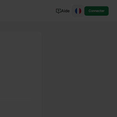
Aide
Connecter
Norvège
Portugal
Danemark
Croatie
Voir tout...