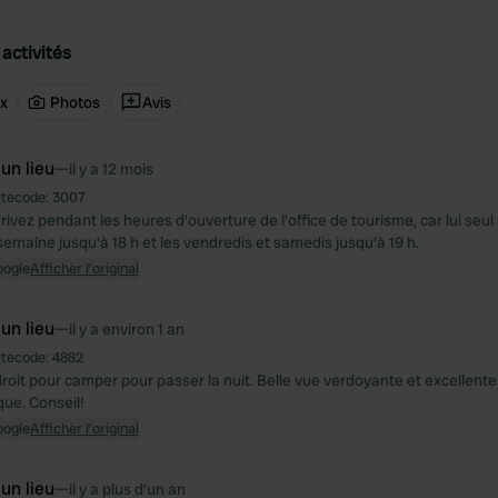
activités
ux
Photos
Avis
 un lieu
—
il y a 12 mois
itecode:
3007
rrivez pendant les heures d'ouverture de l'office de tourisme, car lui seul
semaine jusqu'à 18 h et les vendredis et samedis jusqu'à 19 h.
oogle
Afficher l'original
 un lieu
—
il y a environ 1 an
itecode:
4882
roit pour camper pour passer la nuit. Belle vue verdoyante et excellente
que. Conseil!
oogle
Afficher l'original
 un lieu
—
il y a plus d’un an