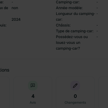
ge
:
-
Camping-car
:
-
ux de
non
Année-modèle
:
-
Longueur du camping-
-
2024
car
:
uis
:
Châssis
:
-
Type de camping-car
:
-
Possédez-vous ou
-
louez-vous un
camping-car?
tions
4
0
Avis
Changements