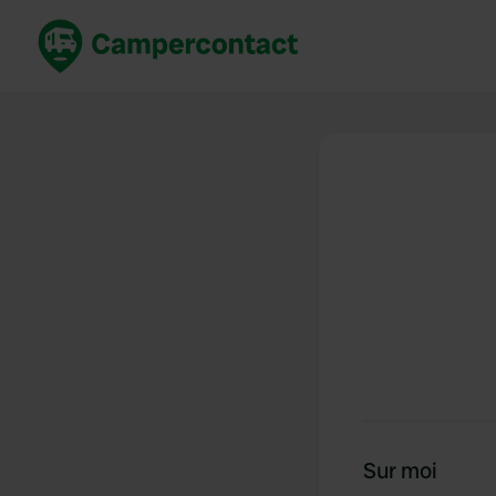
Réservez maintenant
Les meil
France
France
Italie
Italie
Espagne
Espagne
Allemagne
Allemagn
Voir tout...
Pays-Bas
Sur moi