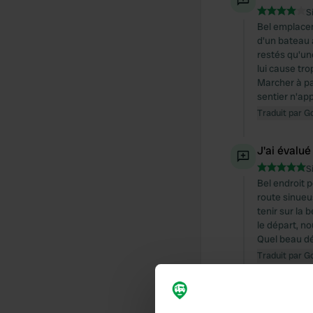
S
Bel emplacem
d'un bateau 
restés qu'un
lui cause tro
Marcher à pa
sentier n'ap
Traduit par G
J'ai évalué
S
Bel endroit p
route sinueu
tenir sur la 
le départ, n
Quel beau dé
Traduit par G
Ajout d'un