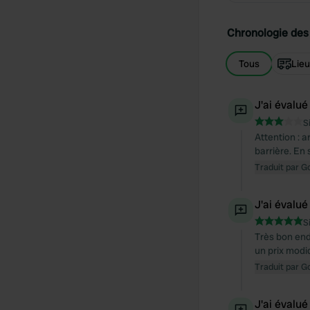
Chronologie des 
Tous
Lie
J'ai évalué
S
Attention : a
barrière. En 
Traduit par G
J'ai évalué
S
Très bon end
un prix modi
Traduit par G
J'ai évalué