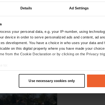
Details
Ad Settings
a
ocess your personal data, e.g. your IP-number, using technolog
ur device in order to serve personalized ads and content, ad a
ces development. You have a choice in who uses your data and 
licable on this digital property where you have made your choic
e from the Cookie Declaration or by clicking on the Privacy trig
e to:
e photo à un emplacement
—
il y a plus d’un an
t your geographical location which can be accurate to within sev
tively scanning it for specific characteristics (fingerprinting)
Use necessary cookies only
 personal data is processed and set your preferences in the
det
e content and ads, to provide social media features and to analy
 our site with our social media, advertising and analytics partn