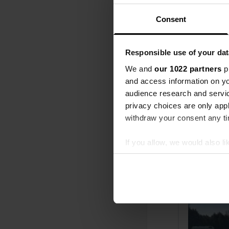
Consent
Responsible use of your dat
We and
our 1022 partners
pr
and access information on yo
audience research and servi
privacy choices are only app
withdraw your consent any tim
If you allow, we would also lik
Ajout d'un
Collect information abou
Identify your device by ac
Find out more about how your
We use cookies to personalis
information about your use of