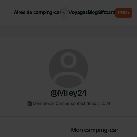
Aires de camping-car
Voyages
Blog
Giftcard
PRO+
leures aires de camping-car
Belgique
Slovénie
Autriche
Suède
e
Suisse
@
Miley24
Membre de Campercontact depuis 2024
Mon camping-car