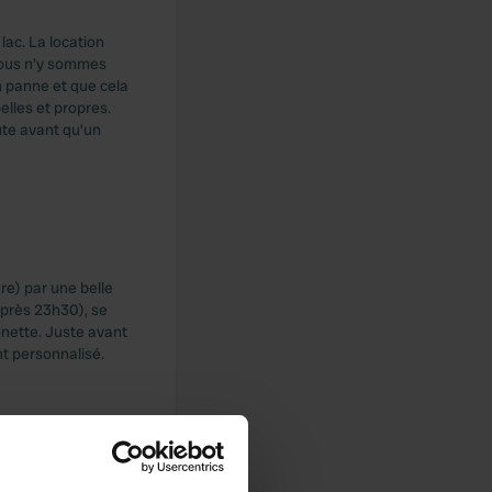
ac. La location
 nous n'y sommes
 panne et que cela
elles et propres.
ute avant qu'un
re) par une belle
après 23h30), se
onnette. Juste avant
nt personnalisé.