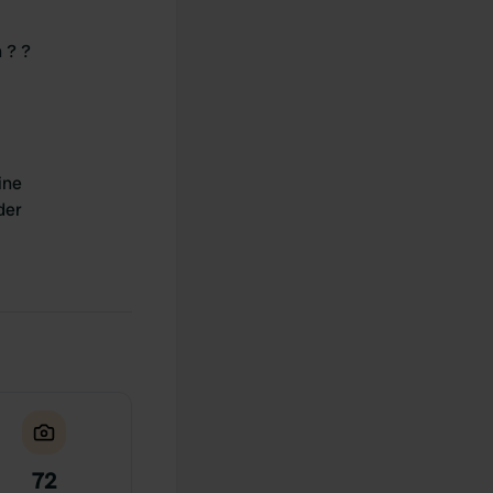
 ? ?
ine
der
72