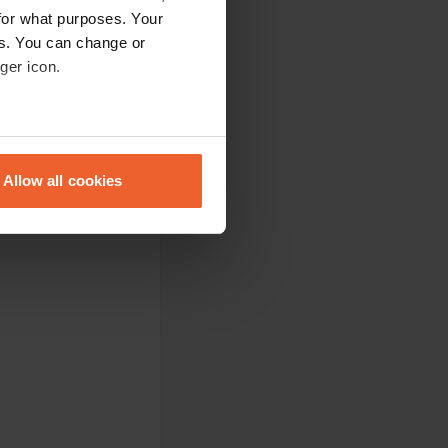
for what purposes. Your
es. You can change or
ger icon.
eral meters
Allow all cookies
ails section
.
se our traffic. We also share
ers who may combine it with
 services.