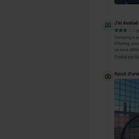
J'ai évalué
S
Camping à pet
Efteling, po
ce sera diff
Traduit par G
Ajout d'un