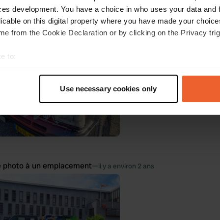
e photo à un emplacement
—
il y a presque 2 ans
ces development. You have a choice in who uses your data and 
licable on this digital property where you have made your choic
e from the Cookie Declaration or by clicking on the Privacy trig
e to:
t your geographical location which can be accurate to within sev
tively scanning it for specific characteristics (fingerprinting)
Use necessary cookies only
 personal data is processed and set your preferences in the
det
e content and ads, to provide social media features and to analy
 our site with our social media, advertising and analytics partn
 provided to them or that they’ve collected from your use of their
e photo à un emplacement
—
il y a environ 2 ans