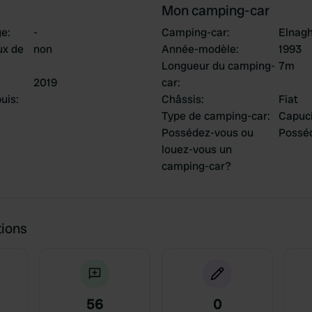
Mon camping-car
ge
:
-
Camping-car
:
Elnagh
ux de
non
Année-modèle
:
1993
Longueur du camping-
7m
2019
car
:
uis
:
Châssis
:
Fiat
Type de camping-car
:
Capuc
Possédez-vous ou
Possé
louez-vous un
camping-car?
tions
56
0