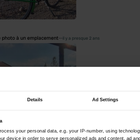
e photo à un emplacement
—
il y a presque 2 ans
Details
Ad Settings
a
ocess your personal data, e.g. your IP-number, using technolog
ur device in order to serve personalized ads and content, ad a