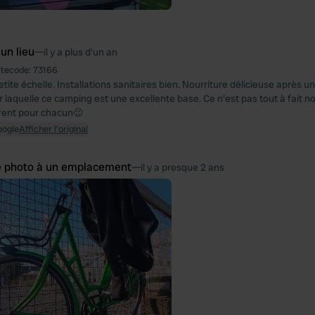
 un lieu
—
il y a plus d’un an
itecode:
73166
ite échelle. Installations sanitaires bien. Nourriture délicieuse après u
ur laquelle ce camping est une excellente base. Ce n'est pas tout à fait 
érent pour chacun😉
oogle
Afficher l'original
e photo à un emplacement
—
il y a presque 2 ans