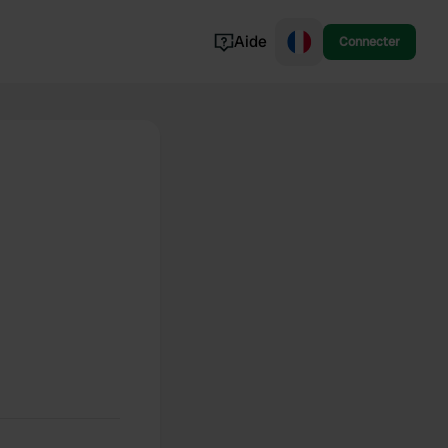
Aide
Connecter
Norvège
Portugal
Danemark
Croatie
Voir tout...