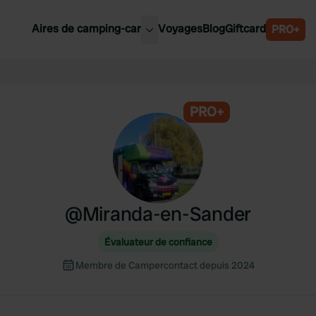
Aires de camping-car
Voyages
Blog
Giftcard
PRO+
leures aires de camping-car
Belgique
Slovénie
PRO+
Autriche
Suède
e
Suisse
@
Miranda-en-Sander
Évaluateur de confiance
Membre de Campercontact depuis 2024