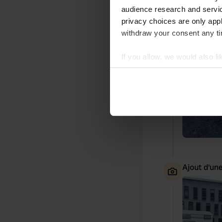
Ajout d'un
audience research and servi
privacy choices are only app
withdraw your consent any tim
If you allow, we would also lik
Collect information abou
Identify your device by ac
Find out more about how your
We use cookies to personalis
information about your use of
other information that you’ve
Ajout d'un