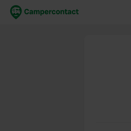
Réservez maintenant
Les meil
France
France
Italie
Italie
Espagne
Espagne
Allemagne
Allemagn
Voir tout...
Pays-Bas