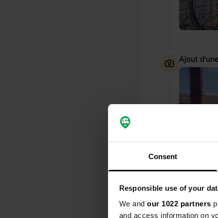
Ajout d'un
Consent
Responsible use of your dat
We and
our 1022 partners
pr
and access information on yo