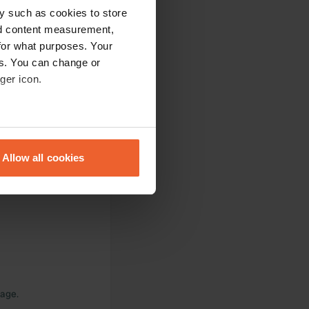
y such as cookies to store
nd content measurement,
for what purposes. Your
es. You can change or
ger icon.
eral meters
Allow all cookies
ails section
.
se our traffic. We also share
ers who may combine it with
 services.
lage.