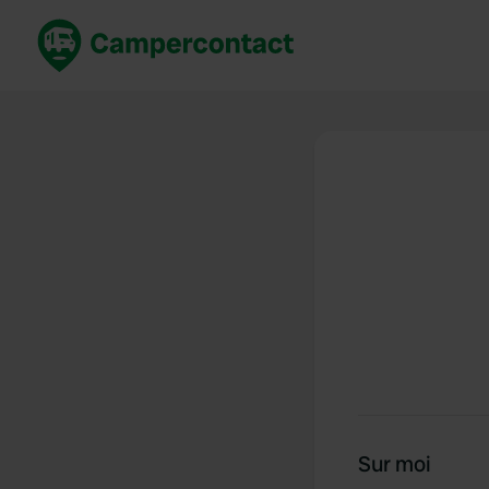
Réservez maintenant
Les meil
France
France
Italie
Italie
Espagne
Espagne
Allemagne
Allemagn
Voir tout...
Pays-Bas
Sur moi