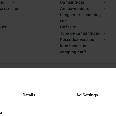
ge
:
-
Camping-car
:
-
ux de
non
Année-modèle
:
-
Longueur du camping-
-
-
car
:
uis
:
Châssis
:
-
Type de camping-car
:
-
Possédez-vous ou
-
louez-vous un
camping-car?
tions
Details
Ad Settings
2
0
Avis
Changements
a