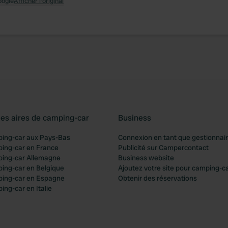
oogle
Afficher l'original
les aires de camping-car
Business
ping-car aux Pays-Bas
Connexion en tant que gestionnai
ping-car en France
Publicité sur Campercontact
ping-car Allemagne
Business website
ping-car en Belgique
Ajoutez votre site pour camping-c
ping-car en Espagne
Obtenir des réservations
ing-car en Italie