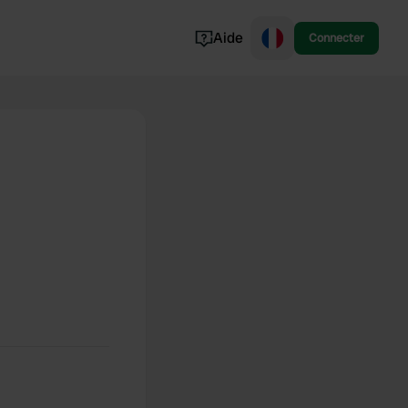
Aide
Connecter
Norvège
Portugal
Danemark
Croatie
Voir tout...