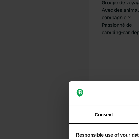
Groupe de voya
Avec des anima
compagnie ?
Passionné de
camping-car dep
Mes contribu
Consent
1
Lieux
Responsible use of your dat