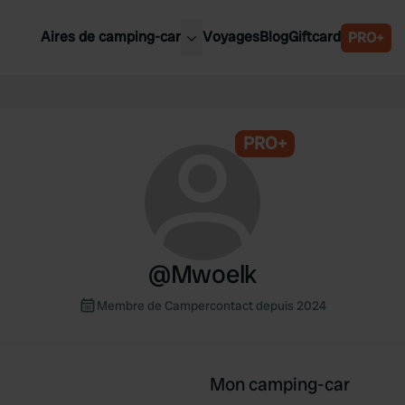
Aires de camping-car
Voyages
Blog
Giftcard
PRO+
leures aires de camping-car
Belgique
Slovénie
PRO+
Autriche
Suède
e
Suisse
@
Mwoelk
Membre de Campercontact depuis 2024
Mon camping-car