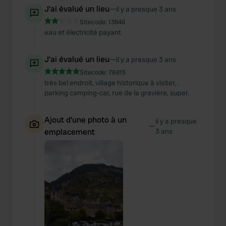
J'ai évalué un lieu
—
il y a presque 3 ans
Sitecode:
13846
eau et électricité payant
J'ai évalué un lieu
—
il y a presque 3 ans
Sitecode:
76815
très bel endroit, village historique à visiter, .
parking camping-car, rue de la gravière, super.
Ajout d'une photo à un
il y a presque
—
emplacement
3 ans