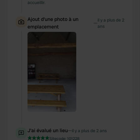
our social media, advertising and analytics partners who
accueillir.
may combine it with other information that you’ve
provided to them or that they’ve collected from your use
Ajout d'une photo à un
il y a plus de 2
—
of their services.
emplacement
ans
J'ai évalué un lieu
—
il y a plus de 2 ans
Sitecode:
101228