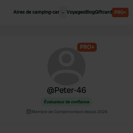
Aires de camping-car
Voyages
Blog
Giftcard
PRO+
leures aires de camping-car
Belgique
Slovénie
PRO+
Autriche
Suède
e
Suisse
@
Peter-46
Évaluateur de confiance
Membre de Campercontact depuis 2024