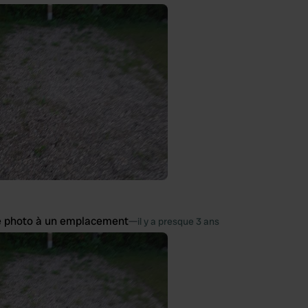
e photo à un emplacement
—
il y a presque 3 ans