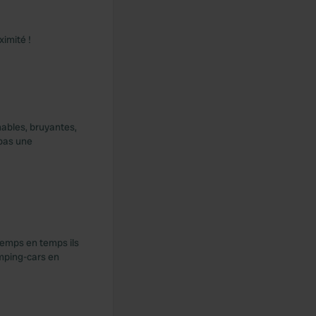
ximité !
nables, bruyantes,
 pas une
 temps en temps ils
amping-cars en