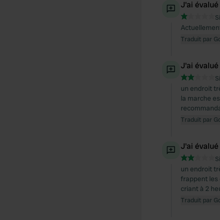
J'ai évalué
S
Actuellement 
Traduit par G
J'ai évalué
S
un endroit t
la marche est
recommandati
Traduit par G
J'ai évalué
S
un endroit tr
frappent les
criant à 2 he
Traduit par G