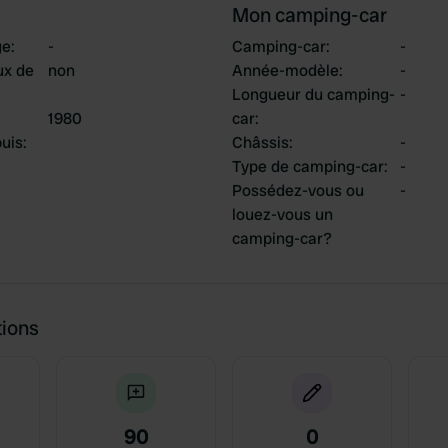
Mon camping-car
ge
:
-
Camping-car
:
-
ux de
non
Année-modèle
:
-
Longueur du camping-
-
1980
car
:
uis
:
Châssis
:
-
Type de camping-car
:
-
Possédez-vous ou
-
louez-vous un
camping-car?
tions
90
0