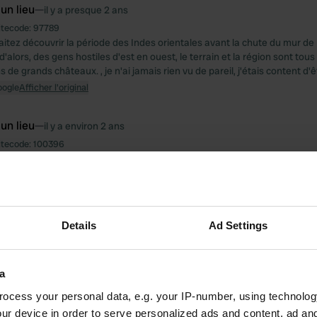
 un lieu
—
il y a presque 2 ans
itecode:
97789
aitez découvrir la période des Indes orientales avant la chute du mur de 
 d'alors, des gens hostiles d'est en ouest, le terrain et la région sont tous
de grands châteaux. , je n'ai jamais rien vu de pareil, j'étais content d'êtr
oogle
Afficher l'original
 un lieu
—
il y a environ 2 ans
itecode:
100396
et équipement pour rouler derrière les pompiers, c'est la mauvaise sortie
in jusqu'au bout !
oogle
Afficher l'original
Details
Ad Settings
 un lieu
—
il y a environ 2 ans
itecode:
45766
'endroit plutôt mauvais pour le prix et toutes les installations d'éliminati
a
nvironnement était agréable, ce n'est pas une recommandation ! !
oogle
Afficher l'original
ocess your personal data, e.g. your IP-number, using technolog
ur device in order to serve personalized ads and content, ad a