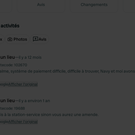
Avis
Changements
activités
ux
Photos
Avis
 un lieu
—
il y a 12 mois
itecode:
102670
alme, système de paiement difficile, difficile à trouver, Navy et moi avon
oogle
Afficher l'original
 un lieu
—
il y a environ 1 an
itecode:
19688
ais à la station-service sinon vous aurez une amende.
oogle
Afficher l'original