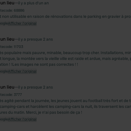
 un lieu
—
il y a plus d’un an
itecode:
68886
non utilisable en raison de rénovations dans le parking en gravier à pro
oogle
Afficher l'original
 un lieu
—
il y a presque 2 ans
itecode:
11703
rès populaire mais pauvre, minable, beaucoup trop cher. Installations, mi
 longue, la montée vers la vieille ville est raide et ardue, mais agréable,
on ! !Les images ne sont pas correctes ! !
oogle
Afficher l'original
 un lieu
—
il y a presque 2 ans
itecode:
3777
ès agité pendant la journée, les jeunes jouent au football très fort et de
 camping-cars et harcèlent les camping-cars la nuit, ils traversent les c
ures du matin. Merci, je n'ai pas besoin de ça !
oogle
Afficher l'original