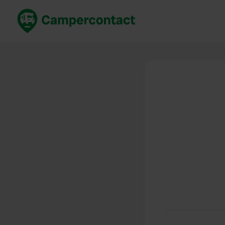
Réservez maintenant
Les meil
France
France
Italie
Italie
Espagne
Espagne
Allemagne
Allemagn
Voir tout...
Pays-Bas