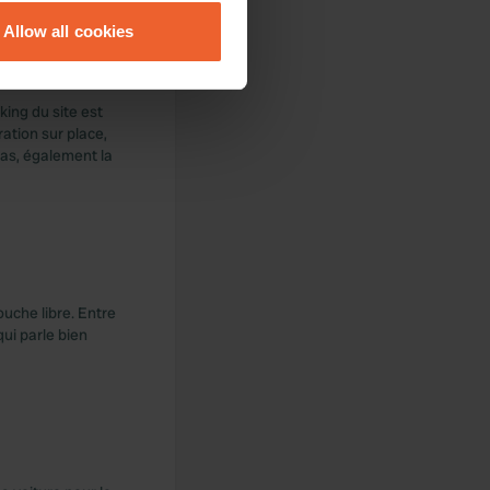
Allow all cookies
ails section
.
se our traffic. We also share
king du site est
ers who may combine it with
ration sur place,
 services.
pas, également la
Douche libre. Entre
ui parle bien