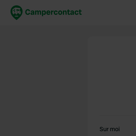
Réservez maintenant
Les meil
France
France
Italie
Italie
Espagne
Espagne
Allemagne
Allemagn
Voir tout...
Pays-Bas
Sur moi