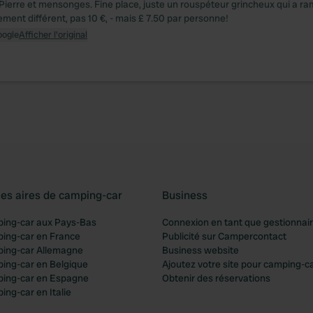
Pierre et mensonges. Fine place, juste un rouspéteur grincheux qui a ra
ement différent, pas 10 €, - mais £ 7.50 par personne!
oogle
Afficher l'original
les aires de camping-car
Business
ping-car aux Pays-Bas
Connexion en tant que gestionnai
ping-car en France
Publicité sur Campercontact
ping-car Allemagne
Business website
ping-car en Belgique
Ajoutez votre site pour camping-c
ping-car en Espagne
Obtenir des réservations
ing-car en Italie