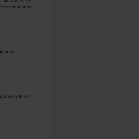
a voiture pour le
rvice exceptionnel
 dimanche.
rix est € 18,50,