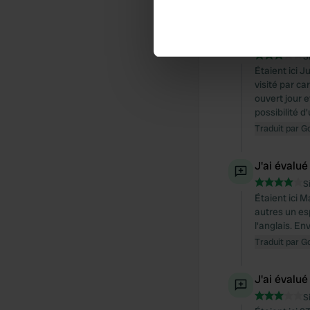
Traduit par G
Identify your device by ac
Find out more about how your
J'ai évalué
S
We use cookies to personalis
Étaient ici J
information about your use of
visité par ca
other information that you’ve
ouvert jour e
possibilité d'
Traduit par G
J'ai évalué
S
Étaient ici Ma
autres un es
l'anglais. E
Traduit par G
J'ai évalué
S