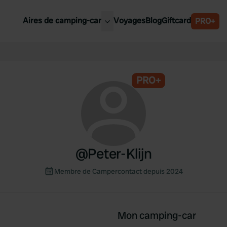
Aires de camping-car
Voyages
Blog
Giftcard
PRO+
leures aires de camping-car
Belgique
Slovénie
PRO+
Autriche
Suède
e
Suisse
@
Peter-Klijn
Membre de Campercontact depuis 2024
Mon camping-car