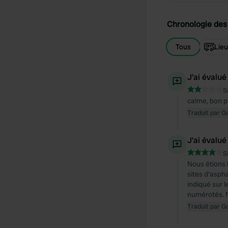
Chronologie des 
Tous
Lie
J'ai évalué
S
calme, bon p
Traduit par G
J'ai évalué
S
Nous étions l
sites d'asph
indiqué sur 
numérotés. No
Traduit par G