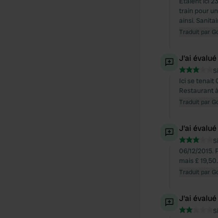
Étaient ici 2
train pour un
ainsi. Sanita
Traduit par G
J'ai évalué
S
Ici se tenai
Restaurant à
Traduit par G
J'ai évalué
S
06/12/2015. 
mais £ 19,50.
Traduit par G
J'ai évalué
S