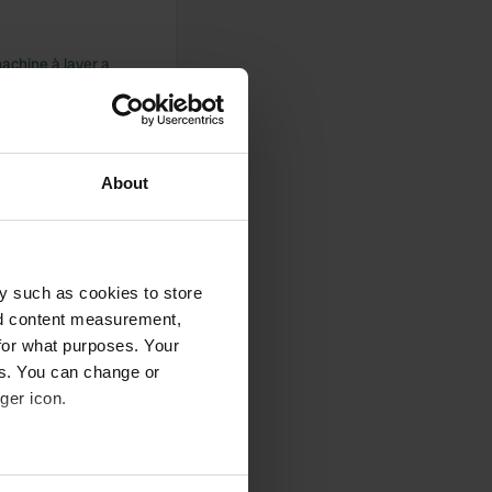
machine à laver a
autres critiques
About
te pas grand chose,
ux moustiques !!
y such as cookies to store
nd content measurement,
for what purposes. Your
es. You can change or
ger icon.
uelque peu
est également
 sur le côté de la
eral meters