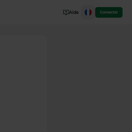
Aide
Connecter
Norvège
Portugal
Danemark
Croatie
Voir tout...