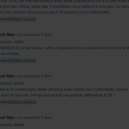
3-05-2016, Idd site merveilleux avec belle propriétaire EN. Est prêt avec s
e journée Vilnius, belle ville. Propriétaire vous obtient à nouveau. Un se
ire très correct. Nous avons payé 15 euros p / j excl. Electricité.
oogle
Afficher l'original
 un lieu
—
il y a environ 11 ans
itecode:
14989
t 06/06/2015, Great place, calme, cependant bloc sanitaire près fermé le
 proximité.
oogle
Afficher l'original
 un lieu
—
il y a environ 11 ans
itecode:
29943
Pierre et mensonges. Belle camping avec toutes les commodités. Seul le p
 Avec le taux de change actuel fait une grande différence, € 29, -.
oogle
Afficher l'original
 un lieu
—
il y a environ 11 ans
itecode:
29086