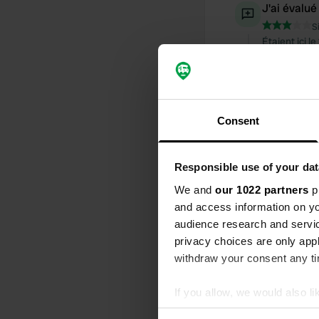
J'ai évalué
S
Étaient ici 
été installée
correctemen
Traduit par G
Consent
J'ai évalué
S
Étaient ici l
Responsible use of your dat
mais a quand
Traduit par G
We and
our 1022 partners
pr
and access information on yo
audience research and servi
J'ai évalué
privacy choices are only app
S
withdraw your consent any tim
Pour visiter 
salissant, po
l'assainissem
If you allow, we would also lik
rivière.
Collect information abou