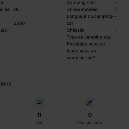
ge
:
-
Camping-car
:
-
ux de
Oui
Année-modèle
:
-
Longueur du camping-
-
2006
car
:
uis
:
Châssis
:
-
Type de camping-car
:
-
Possédez-vous ou
-
louez-vous un
camping-car?
tions
11
0
Avis
Changements