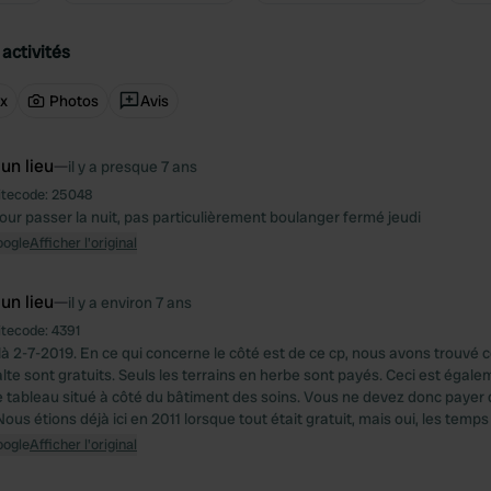
activités
ux
Photos
Avis
 un lieu
—
il y a presque 7 ans
itecode:
25048
our passer la nuit, pas particulièrement boulanger fermé jeudi
oogle
Afficher l'original
 un lieu
—
il y a environ 7 ans
itecode:
4391
à 2-7-2019. En ce qui concerne le côté est de ce cp, nous avons trouvé ce
alte sont gratuits. Seuls les terrains en herbe sont payés. Ceci est égal
le tableau situé à côté du bâtiment des soins. Vous ne devez donc payer 
us étions déjà ici en 2011 lorsque tout était gratuit, mais oui, les temp
oogle
Afficher l'original