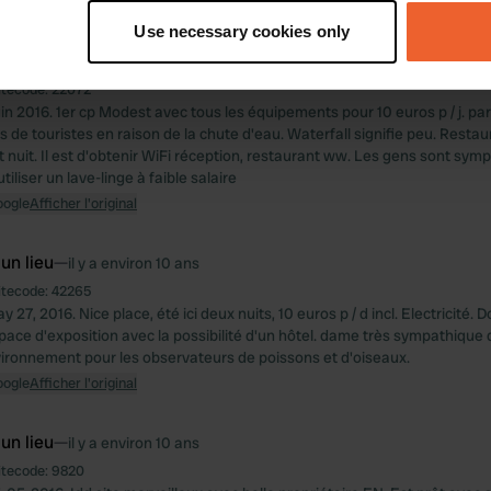
oogle
Afficher l'original
tively scanning it for specific characteristics (fingerprinting)
Use necessary cookies only
 personal data is processed and set your preferences in the
det
 un lieu
—
il y a environ 10 ans
itecode:
22072
e content and ads, to provide social media features and to analy
uin 2016. 1er cp Modest avec tous les équipements pour 10 euros p / j. par
 our site with our social media, advertising and analytics partn
rs de touristes en raison de la chute d'eau. Waterfall signifie peu. Restau
 provided to them or that they’ve collected from your use of their
t nuit. Il est d'obtenir WiFi réception, restaurant ww. Les gens sont sym
utiliser un lave-linge à faible salaire
oogle
Afficher l'original
 un lieu
—
il y a environ 10 ans
itecode:
42265
y 27, 2016. Nice place, été ici deux nuits, 10 euros p / d incl. Electricité. 
pace d'exposition avec la possibilité d'un hôtel. dame très sympathique q
nvironnement pour les observateurs de poissons et d'oiseaux.
oogle
Afficher l'original
 un lieu
—
il y a environ 10 ans
itecode:
9820