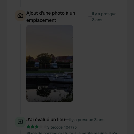
Ajout d'une photo à un
il y a presque
—
emplacement
3 ans
J'ai évalué un lieu
—
il y a presque 3 ans
Sitecode:
104773
Place de parking gratuite à la petite marina. Il n'y