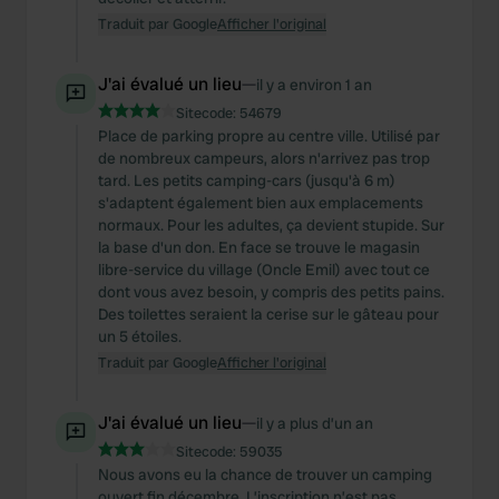
Traduit par Google
Afficher l'original
J'ai évalué un lieu
—
il y a environ 1 an
Sitecode:
54679
Place de parking propre au centre ville. Utilisé par
de nombreux campeurs, alors n'arrivez pas trop
tard. Les petits camping-cars (jusqu'à 6 m)
s'adaptent également bien aux emplacements
normaux. Pour les adultes, ça devient stupide. Sur
la base d'un don. En face se trouve le magasin
libre-service du village (Oncle Emil) avec tout ce
dont vous avez besoin, y compris des petits pains.
Des toilettes seraient la cerise sur le gâteau pour
un 5 étoiles.
Traduit par Google
Afficher l'original
J'ai évalué un lieu
—
il y a plus d’un an
Sitecode:
59035
Nous avons eu la chance de trouver un camping
ouvert fin décembre. L’inscription n’est pas