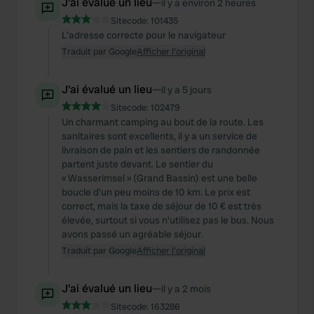
J'ai évalué un lieu
—
il y a environ 2 heures
Sitecode:
101435
L'adresse correcte pour le navigateur
Traduit par Google
Afficher l'original
J'ai évalué un lieu
—
il y a 5 jours
Sitecode:
102479
Un charmant camping au bout de la route. Les
sanitaires sont excellents, il y a un service de
livraison de pain et les sentiers de randonnée
partent juste devant. Le sentier du
« Wasserimsel » (Grand Bassin) est une belle
boucle d'un peu moins de 10 km. Le prix est
correct, mais la taxe de séjour de 10 € est très
élevée, surtout si vous n'utilisez pas le bus. Nous
avons passé un agréable séjour.
Traduit par Google
Afficher l'original
J'ai évalué un lieu
—
il y a 2 mois
Sitecode:
163286