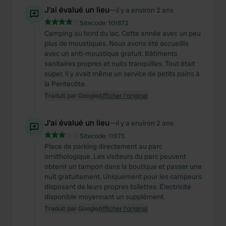
We also share information about your use of our site with
J'ai évalué un lieu
—
il y a environ 2 ans
our social media, advertising and analytics partners who
Sitecode:
101872
may combine it with other information that you’ve
Camping au bord du lac. Cette année avec un peu
provided to them or that they’ve collected from your use
plus de moustiques. Nous avons été accueillis
of their services.
avec un anti-moustique gratuit. Bâtiments
sanitaires propres et nuits tranquilles. Tout était
super. Il y avait même un service de petits pains à
la Pentecôte.
Traduit par Google
Afficher l'original
J'ai évalué un lieu
—
il y a environ 2 ans
Sitecode:
11975
Place de parking directement au parc
ornithologique. Les visiteurs du parc peuvent
obtenir un tampon dans la boutique et passer une
nuit gratuitement. Uniquement pour les campeurs
disposant de leurs propres toilettes. Électricité
disponible moyennant un supplément.
Traduit par Google
Afficher l'original