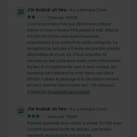
J'ai évalué un lieu
—
il y a presque 2 ans
Sitecode:
55933
C'est la première fois que j'écris une critique
même si nous n'avons PAS passé la nuit. Mais je
n’ai jamais connu une aussi mauvaise
organisation à un endroit de cette catégorie. La
réception ne sait pas s'il reste encore des places
disponibles et si oui, où. Il faut attendre 10
minutes au bar juste pour avoir cette information.
Au lieu d'un système de rues à sens unique, les
camping-cars doivent tourner dans une place
étroite + céder le passage à la circulation venant
en sens inverse (dans notre cas > 10 voitures).
Traduit par Google
Afficher l'original
J'ai évalué un lieu
—
il y a presque 2 ans
Sitecode:
78398
Parking apprécié pour visiter la plage. En fait avec
un petit kiosque/vente de glaces. Les locaux
viennent aussi tard le soir pour se