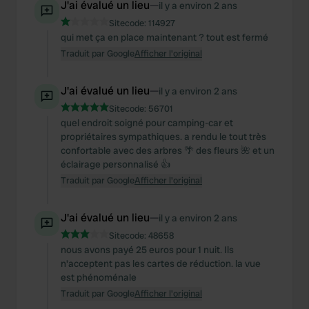
J'ai évalué un lieu
—
il y a environ 2 ans
Sitecode:
114927
qui met ça en place maintenant ? tout est fermé
Traduit par Google
Afficher l'original
J'ai évalué un lieu
—
il y a environ 2 ans
Sitecode:
56701
quel endroit soigné pour camping-car et
propriétaires sympathiques. a rendu le tout très
confortable avec des arbres 🌴 des fleurs 🌺 et un
éclairage personnalisé 👍
Traduit par Google
Afficher l'original
J'ai évalué un lieu
—
il y a environ 2 ans
Sitecode:
48658
nous avons payé 25 euros pour 1 nuit. Ils
n'acceptent pas les cartes de réduction. la vue
est phénoménale
Traduit par Google
Afficher l'original