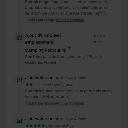
Endroit magnifique, tout le confort nécessaire,
propriétaires accueillants, vue splendide, on se
sent comme des rois ! À tester absolument 🥰
Traduit par Google
Afficher l'original
Ajout d'un nouvel
il y a 4
—
emplacement
mois
Camping Fontclaire
Rue Principale de Campsadourny
1
,
Puivert
Occitanie
,
France
J'ai évalué un lieu
—
il y a 4 mois
Sitecode:
26954
Endroit lugubre, on est près d'un port mais on n'y
voit rien ! Mal entretenu
Traduit par Google
Afficher l'original
J'ai évalué un lieu
—
il y a 4 mois
Sitecode:
103922