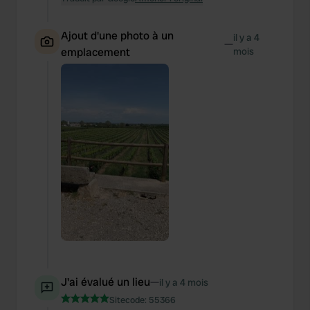
Ajout d'une photo à un
il y a 4
—
emplacement
mois
J'ai évalué un lieu
—
il y a 4 mois
Sitecode:
55366