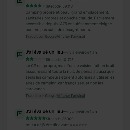
Sitecode:
59318
Camping propre et beau, grand emplacement,
sanitaires propres et douche chaude. Facilement
accessible depuis l'A75 et suffisamment éloigné
pour ne pas subir de désagréments.
Traduit par Google
Afficher l'original
J'ai évalué un lieu
—
il y a environ 1 an
Sitecode:
101745
Le CP est propre, mais l'usine voisine fait un bruit
assourdissant toute la nuit. Je pensais aussi que
seuls les campeurs étaient autorisés à utiliser les
aires de camping-car françaises, et non les
caravanes.
Traduit par Google
Afficher l'original
J'ai évalué un lieu
—
il y a environ 1 an
Sitecode:
86909
tout a déjà été dit avant ⭐️⭐️⭐️⭐️⭐️⭐️