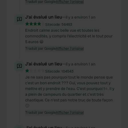
Traduit par Google
Afficher l'original
J'ai évalué un lieu
—
il y a environ 1 an
Sitecode:
56483
Endroit calme avec belle vue et toutes les
commodités, y compris l'électricité et le tout pour
5 euros 😁
Traduit par Google
Afficher l'original
J'ai évalué un lieu
—
il y a environ 1 an
Sitecode:
104543
Je ne sais pas pourquoi tout le monde pense que
c'est un bon endroit ??? Oui, vous pouvez tout y
mettre et y prendre de l'eau. C'est pourquoi 1⭐️. Il y
a plein de campeurs du quartier et c'est très
chaotique. Ce n'est pas notre truc de toute façon
🙁
Traduit par Google
Afficher l'original
J'ai évalué un lieu
—