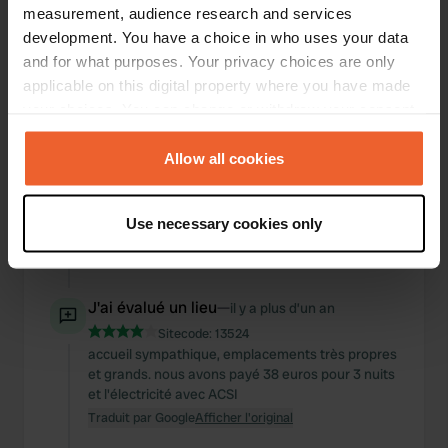
avons encore trouvé dans le camping-car sur les
measurement, audience research and services
fenêtres. Je soupçonne qu’il y a une épidémie là-
development. You have a choice in who uses your data
bas.
and for what purposes. Your privacy choices are only
Traduit par Google
Afficher l'original
applicable on this digital property where you have made
your choices. You can change or withdraw your consent
J'ai évalué un lieu
—
il y a plus d’un an
any time from the Cookie Declaration or by clicking on
Sitecode:
14396
the Privacy trigger icon.
Allow all cookies
Pour payer, vous devez utiliser l'application Osana
Territori Camper. Vous pouvez l'utiliser pour
If you allow, we would also like to:
plusieurs emplacements de camping-car dans le
Use necessary cookies only
nord de l'Espagne
Collect information about your geographical location
Traduit par Google
Afficher l'original
which can be accurate to within several meters
Identify your device by actively scanning it for
specific characteristics (fingerprinting)
J'ai évalué un lieu
—
il y a plus d’un an
Find out more about how your personal data is processed
Sitecode:
13524
accueil sympathique, emplacements très propres
and set your preferences in the
details section
.
et grands. nous avons payé 38 euros pour 3 nuits
et l'électricité avec ACSI
We use cookies to personalise content and ads, to
Traduit par Google
Afficher l'original
provide social media features and to analyse our traffic.