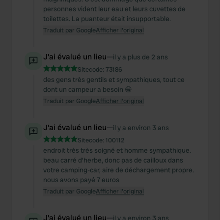
personnes vident leur eau et leurs cuvettes de
toilettes. La puanteur était insupportable.
Traduit par Google
Afficher l'original
J'ai évalué un lieu
—
il y a plus de 2 ans
Sitecode:
73186
des gens très gentils et sympathiques, tout ce
dont un campeur a besoin 😁
Traduit par Google
Afficher l'original
J'ai évalué un lieu
—
il y a environ 3 ans
Sitecode:
100112
endroit très très soigné et homme sympathique.
beau carré d'herbe, donc pas de cailloux dans
votre camping-car, aire de déchargement propre.
nous avons payé 7 euros
Traduit par Google
Afficher l'original
J'ai évalué un lieu
—
il y a environ 3 ans