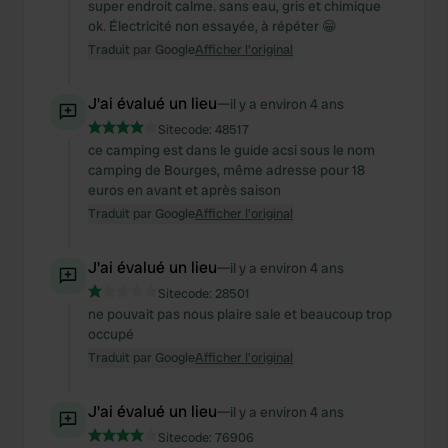
super endroit calme. sans eau, gris et chimique
ok. Électricité non essayée, à répéter 😁
Traduit par Google
Afficher l'original
J'ai évalué un lieu
—
il y a environ 4 ans
Sitecode:
48517
ce camping est dans le guide acsi sous le nom
camping de Bourges, même adresse pour 18
euros en avant et après saison
Traduit par Google
Afficher l'original
J'ai évalué un lieu
—
il y a environ 4 ans
Sitecode:
28501
ne pouvait pas nous plaire sale et beaucoup trop
occupé
Traduit par Google
Afficher l'original
J'ai évalué un lieu
—
il y a environ 4 ans
Sitecode:
76906