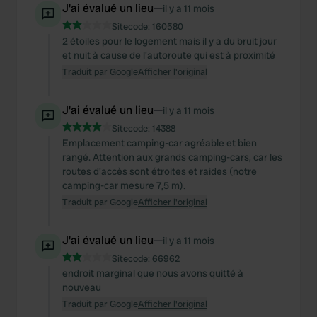
J'ai évalué un lieu
—
il y a 11 mois
Sitecode:
160580
2 étoiles pour le logement mais il y a du bruit jour
et nuit à cause de l'autoroute qui est à proximité
Traduit par Google
Afficher l'original
J'ai évalué un lieu
—
il y a 11 mois
Sitecode:
14388
Emplacement camping-car agréable et bien
rangé. Attention aux grands camping-cars, car les
routes d'accès sont étroites et raides (notre
camping-car mesure 7,5 m).
Traduit par Google
Afficher l'original
J'ai évalué un lieu
—
il y a 11 mois
Sitecode:
66962
endroit marginal que nous avons quitté à
nouveau
Traduit par Google
Afficher l'original