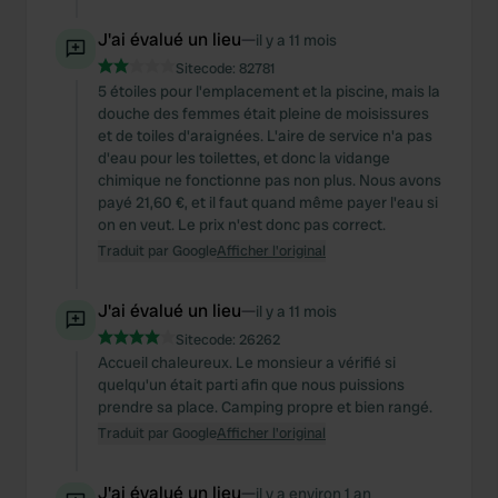
J'ai évalué un lieu
—
il y a 11 mois
Sitecode:
82781
5 étoiles pour l'emplacement et la piscine, mais la
douche des femmes était pleine de moisissures
et de toiles d'araignées. L'aire de service n'a pas
d'eau pour les toilettes, et donc la vidange
chimique ne fonctionne pas non plus. Nous avons
payé 21,60 €, et il faut quand même payer l'eau si
on en veut. Le prix n'est donc pas correct.
Traduit par Google
Afficher l'original
J'ai évalué un lieu
—
il y a 11 mois
Sitecode:
26262
Accueil chaleureux. Le monsieur a vérifié si
quelqu'un était parti afin que nous puissions
prendre sa place. Camping propre et bien rangé.
Traduit par Google
Afficher l'original
J'ai évalué un lieu
—
il y a environ 1 an