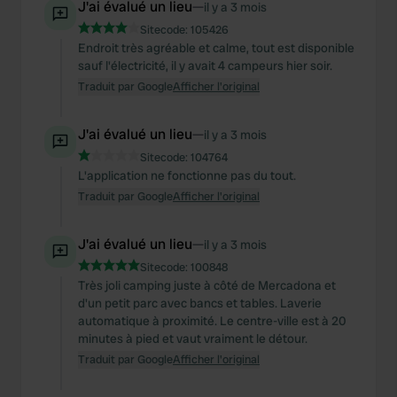
J'ai évalué un lieu
—
il y a 3 mois
Sitecode:
105426
Endroit très agréable et calme, tout est disponible
sauf l'électricité, il y avait 4 campeurs hier soir.
Traduit par Google
Afficher l'original
J'ai évalué un lieu
—
il y a 3 mois
Sitecode:
104764
L'application ne fonctionne pas du tout.
Traduit par Google
Afficher l'original
J'ai évalué un lieu
—
il y a 3 mois
Sitecode:
100848
Très joli camping juste à côté de Mercadona et
d'un petit parc avec bancs et tables. Laverie
automatique à proximité. Le centre-ville est à 20
minutes à pied et vaut vraiment le détour.
Traduit par Google
Afficher l'original