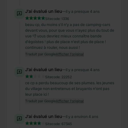
J'ai évalué un lieu
—
il y a presque 4 ans
Sitecode:
1336
beau cp, du moins s'il n'y a pas de camping-cars
devant vous, pour que vous n'ayez plus du tout de
vue 👎 vous devriez mieux connaître bande
d'égoïstes ! plus de place n'est plus de place !
continuez à rouler, nous aussi !
Traduit par Google
Afficher l'original
J'ai évalué un lieu
—
il y a presque 4 ans
Sitecode:
22252
ce cp a perdu beaucoup de ses plumes. les jeunes
du village non entretenus et bruyants n'ont pas
leur place ici !
Traduit par Google
Afficher l'original
J'ai évalué un lieu
—
il y a environ 4 ans
Sitecode:
67345