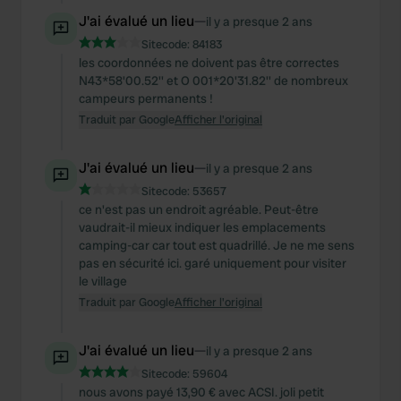
We also share information about your use of our site with
J'ai évalué un lieu
—
il y a presque 2 ans
our social media, advertising and analytics partners who
Sitecode:
84183
may combine it with other information that you’ve
les coordonnées ne doivent pas être correctes
provided to them or that they’ve collected from your use
N43*58'00.52'' et O 001*20'31.82'' de nombreux
of their services.
campeurs permanents !
Traduit par Google
Afficher l'original
J'ai évalué un lieu
—
il y a presque 2 ans
Sitecode:
53657
ce n'est pas un endroit agréable. Peut-être
vaudrait-il mieux indiquer les emplacements
camping-car car tout est quadrillé. Je ne me sens
pas en sécurité ici. garé uniquement pour visiter
le village
Traduit par Google
Afficher l'original
J'ai évalué un lieu
—
il y a presque 2 ans
Sitecode:
59604
nous avons payé 13,90 € avec ACSI. joli petit