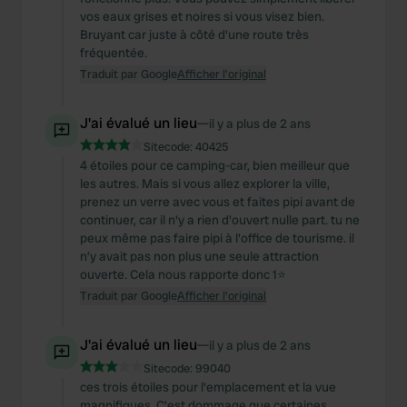
vos eaux grises et noires si vous visez bien.
Bruyant car juste à côté d'une route très
fréquentée.
Traduit par Google
Afficher l'original
J'ai évalué un lieu
—
il y a plus de 2 ans
Sitecode:
40425
4 étoiles pour ce camping-car, bien meilleur que
les autres. Mais si vous allez explorer la ville,
prenez un verre avec vous et faites pipi avant de
continuer, car il n'y a rien d'ouvert nulle part. tu ne
peux même pas faire pipi à l'office de tourisme. il
n’y avait pas non plus une seule attraction
ouverte. Cela nous rapporte donc 1⭐️
Traduit par Google
Afficher l'original
J'ai évalué un lieu
—
il y a plus de 2 ans
Sitecode:
99040
ces trois étoiles pour l'emplacement et la vue
magnifiques. C'est dommage que certaines