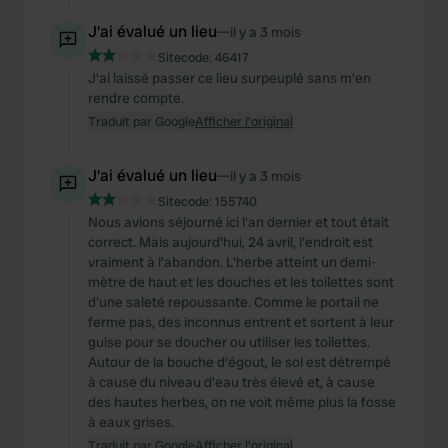
J'ai évalué un lieu
—
il y a 3 mois
Sitecode:
46417
J'ai laissé passer ce lieu surpeuplé sans m'en
rendre compte.
Traduit par Google
Afficher l'original
J'ai évalué un lieu
—
il y a 3 mois
Sitecode:
155740
Nous avions séjourné ici l'an dernier et tout était
correct. Mais aujourd'hui, 24 avril, l'endroit est
vraiment à l'abandon. L'herbe atteint un demi-
mètre de haut et les douches et les toilettes sont
d'une saleté repoussante. Comme le portail ne
ferme pas, des inconnus entrent et sortent à leur
guise pour se doucher ou utiliser les toilettes.
Autour de la bouche d'égout, le sol est détrempé
à cause du niveau d'eau très élevé et, à cause
des hautes herbes, on ne voit même plus la fosse
à eaux grises.
Traduit par Google
Afficher l'original