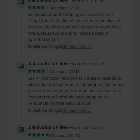
il y a environ 1 an
Sitecode:
55935
bel emplacement camping-car au centre du
village, tout est à disposition, même une piscine,
mais les douches sont vétustes et souvent l'eau
froide. Nous avons quand même passé un
agréable séjour.
Traduit par Google
Afficher l'original
J'ai évalué un lieu
—
il y a environ 1 an
Sitecode:
107818
Les 4⭐️ sont pour le logement, mais le bruit de la
piste adjacente est une raison pour moi de ne pas
revenir. Vous ne pouvez même pas vous asseoir
correctement à côté de votre camping-car
pendant la journée sans ce bruit.
Traduit par Google
Afficher l'original
J'ai évalué un lieu
—
il y a plus d’un an
Sitecode:
155740