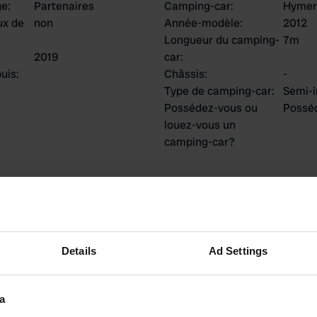
ge
:
Partenaires
Camping-car
:
Hymer
ux de
non
Année-modèle
:
2012
Longueur du camping-
7m
2019
car
:
uis
:
Châssis
:
-
Type de camping-car
:
Semi-i
Possédez-vous ou
Possé
louez-vous un
camping-car?
tions
Details
Ad Settings
2
0
a
Avis
Changements