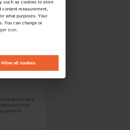
y such as cookies to store
nd content measurement,
for what purposes. Your
es. You can change or
ger icon.
eral meters
faces pavées. À
Allow all cookies
 !!
ails section
.
se our traffic. We also share
ers who may combine it with
 services.
dre une douche dans
p loin et il n'y a
ux grises du