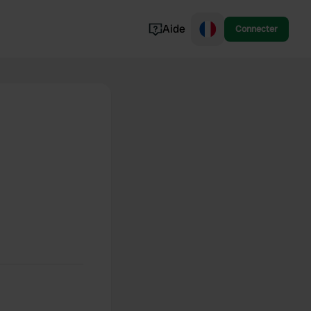
Aide
Connecter
Norvège
Portugal
Danemark
Croatie
Voir tout...