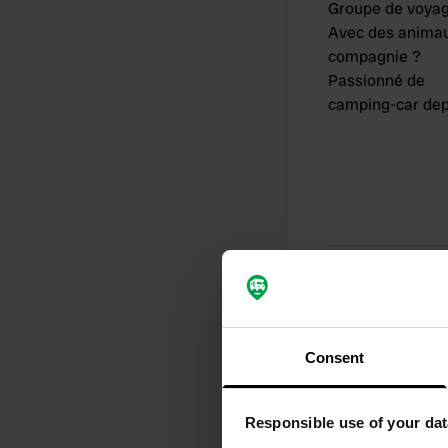
Groupe de voya
Avec des anima
compagnie ?
Passionné de
camping-car dep
Mes contribu
Consent
0
Responsible use of your dat
Lieux