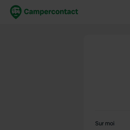
Réservez maintenant
Les meil
France
France
Italie
Italie
Espagne
Espagne
Allemagne
Allemagn
Voir tout...
Pays-Bas
Sur moi