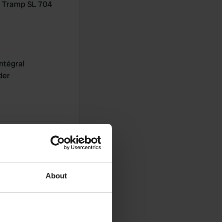
 Tramp SL 704
ntégral
der
About
0
Photos