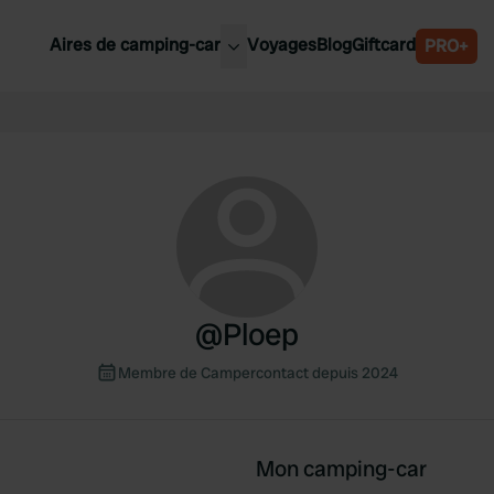
Aires de camping-car
Voyages
Blog
Giftcard
PRO+
leures aires de camping-car
Belgique
Slovénie
Autriche
Suède
e
Suisse
@
Ploep
Membre de Campercontact depuis 2024
Mon camping-car