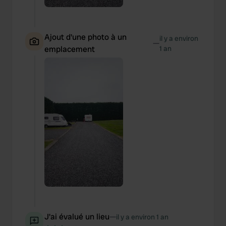
Ajout d'une photo à un
il y a environ
—
emplacement
1 an
J'ai évalué un lieu
—
il y a environ 1 an