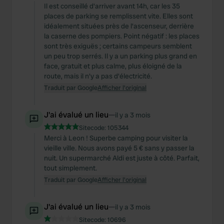
Il est conseillé d'arriver avant 14h, car les 35
places de parking se remplissent vite. Elles sont
idéalement situées près de l'ascenseur, derrière
la caserne des pompiers. Point négatif : les places
sont très exiguës ; certains campeurs semblent
un peu trop serrés. Il y a un parking plus grand en
face, gratuit et plus calme, plus éloigné de la
route, mais il n'y a pas d'électricité.
Traduit par Google
Afficher l'original
J'ai évalué un lieu
—
il y a 3 mois
Sitecode:
105344
Merci à Leon ! Superbe camping pour visiter la
vieille ville. Nous avons payé 5 € sans y passer la
nuit. Un supermarché Aldi est juste à côté. Parfait,
tout simplement.
Traduit par Google
Afficher l'original
J'ai évalué un lieu
—
il y a 3 mois
Sitecode:
10696