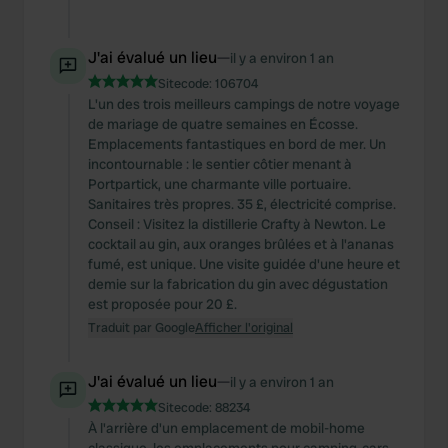
of their services.
J'ai évalué un lieu
—
il y a environ 1 an
Sitecode:
106704
L'un des trois meilleurs campings de notre voyage
de mariage de quatre semaines en Écosse.
Emplacements fantastiques en bord de mer. Un
incontournable : le sentier côtier menant à
Portpartick, une charmante ville portuaire.
Sanitaires très propres. 35 £, électricité comprise.
Conseil : Visitez la distillerie Crafty à Newton. Le
cocktail au gin, aux oranges brûlées et à l'ananas
fumé, est unique. Une visite guidée d'une heure et
demie sur la fabrication du gin avec dégustation
est proposée pour 20 £.
Traduit par Google
Afficher l'original
J'ai évalué un lieu
—
il y a environ 1 an
Sitecode:
88234
À l'arrière d'un emplacement de mobil-home