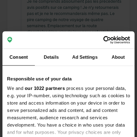
Je ne comprends absolument pas les précédents
avis positifs sur ce camping ! Je n'y retournerais
pas et je ne le recommanderais même pas. Le
pire camping de notre voyage de quatre
semaines. Emplacement sur la route
d'accès/parking, aire de jeux pour enfants/ados
juste à côté. Et 35 € pour ça, c'est scandaleux.
Les photos de couverture suggèrent
l'emplacement.
Consent
Details
Ad Settings
About
Traduit par Google
Afficher l'original
Ajout d'une photo à un
il y a environ
—
Responsible use of your data
emplacement
1 an
We and
our 1022 partners
process your personal data,
e.g. your IP-number, using technology such as cookies to
store and access information on your device in order to
serve personalized ads and content, ad and content
measurement, audience research and services
development. You have a choice in who uses your data
and for what purposes. Your privacy choices are only