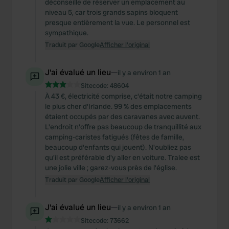
déconseille de réserver un emplacement au
niveau 5, car trois grands sapins bloquent
presque entièrement la vue. Le personnel est
sympathique.
Traduit par Google
Afficher l'original
J'ai évalué un lieu
—
il y a environ 1 an
Sitecode:
48604
À 43 €, électricité comprise, c'était notre camping
le plus cher d'Irlande. 99 % des emplacements
étaient occupés par des caravanes avec auvent.
L'endroit n'offre pas beaucoup de tranquillité aux
camping-caristes fatigués (fêtes de famille,
beaucoup d'enfants qui jouent). N'oubliez pas
qu'il est préférable d'y aller en voiture. Tralee est
une jolie ville ; garez-vous près de l'église.
Traduit par Google
Afficher l'original
J'ai évalué un lieu
—
il y a environ 1 an
Sitecode:
73662