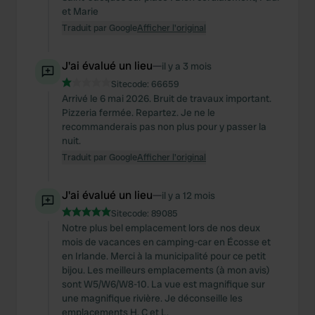
et Marie
Traduit par Google
Afficher l'original
J'ai évalué un lieu
—
il y a 3 mois
Sitecode:
66659
Arrivé le 6 mai 2026. Bruit de travaux important.
Pizzeria fermée. Repartez. Je ne le
recommanderais pas non plus pour y passer la
nuit.
Traduit par Google
Afficher l'original
J'ai évalué un lieu
—
il y a 12 mois
Sitecode:
89085
Notre plus bel emplacement lors de nos deux
mois de vacances en camping-car en Écosse et
en Irlande. Merci à la municipalité pour ce petit
bijou. Les meilleurs emplacements (à mon avis)
sont W5/W6/W8-10. La vue est magnifique sur
une magnifique rivière. Je déconseille les
emplacements H, C et L.